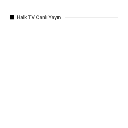
Halk TV Canlı Yayın
Faks makinesi ile Faks çekmek. Faks çekmeye devam ediyoruz.