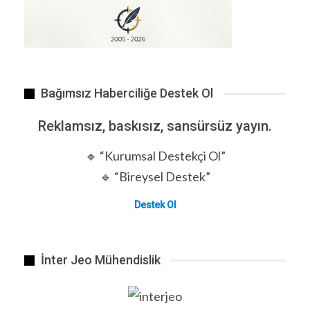
arasındaki dolanıklık derecesi değişebilir—
örneğin, yatay polarize fotonlar dikey olanlardan
daha sık üretilebilir. Ardından, bir ölçüm seçimi
yapılmalıdır (polarizasyon ölçümü için bir yön
seçmek gibi), bu da sonucu etkileyebilir.
Bağımsız Haberciliğe Destek Ol
Anlamlı kuantum korelasyonları üretmek için, her
Reklamsız, baskısız, sansürsüz yayın.
nesnenin en az iki farklı ölçümle (her biri en az iki
olası sonuç sunan) ölçülebilmesi esastır.
🔹 “Kurumsal Destekçi Ol”
Kuantum dolanıklığın kapsamını ortaya koyan en
🔹 “Bireysel Destek”
basit deneyde, beş parametre ölçüm
istatistiklerini etkileyebilir: nesneler arasındaki
Destek Ol
dolanıklık derecesi ve her iki cihazın ölçüm yaptığı
iki yön. Ancak genel olarak, kuantum fiziği birçok
serbestlik derecesine sahip karmaşık sistemlere
İnter Jeo Mühendislik
izin verir, bu da çok çeşitli korelasyonlara yol açar.
BENZER HABER