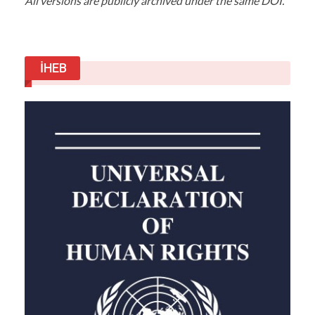
All versions are publicly archived under the same DOI.
İHEB
Zaman gazetesinin sosyal medya hesabından…