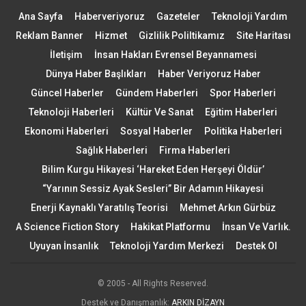
birkaç kendi kendini test etme sonucu elde edildi.
Ana Sayfa
Haberveriyoruz
Gazeteler
Teknoloji Yardım
Örneğin, tüm kübit durumlarının kendi kendini
Reklam Banner
Hizmet
Gizlilik Poliltikamız
Site Haritası
test edebileceği biliniyor, ancak henüz tüm olası
İletişim
İnsan Hakları Evrensel Beyannamesi
testler bilinmiyor. Aslında, yalnızca iki kübitin
Dünya Haber Başlıkları
Haber Veriyoruz Haber
maksimum dolanık durumlarına karşılık gelen
Güncel Haberler
Gündem Haberleri
Spor Haberleri
testler tam olarak karakterize edilmiştir.
Teknoloji Haberleri
Kültür Ve Sanat
Eğitim Haberleri
IPhT teorik fizikçileri Victor Barizien ve Jean-
Ekonomi Haberleri
Sosyal Haberler
Politika Haberleri
Daniel Bancal, şimdi kısmen dolanık nesneleri
Sağlık Haberleri
Firma Haberleri
ölçerken elde edilen istatistikleri tam ve kesin
Bilim Kurgu Hikayesi ‘Hareket Eden Herşeyi Öldür’
olarak tanımlamanın da mümkün olduğunu
“Yarının Sessiz Ayak Sesleri” Bir Adamın Hikayesi
gösterdi.
Enerji Kaynaklı Yaratılış Teorisi
Mehmet Arkın Gürbüz
Araştırmacılar, “Fikir, kısmen dolanık durumların
A Science Fiction Story
Hakikat Platformu
İnsan Ve Varlık.
istatistiklerini, maksimum dolanıklıkta
Uyuyan İnsanlık
Teknoloji Yardım Merkezi
Destek Ol
anladıklarımızla tanımlamaktı. Verimli bir fiziksel
yorum sağlayan matematiksel bir dönüşüm
bulduk” diyor.
© 2005 - All Rights Reserved.
Destek ve Danışmanlık:
ARKIN DİZAYN