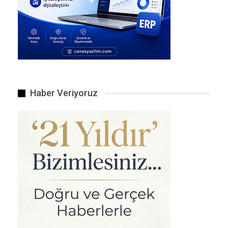
Transistörler, lazerler ve atom saatleri gibi
dönüştürücü buluşların ardından, kuantum
dolanıklık şimdi “ikinci kuantum devrimi” olarak
adlandırılan yeni bir yenilik dalgasını
yönlendiriyor. Bu devrim, kuantum iletişimi ve
kuantum hesaplama gibi teknolojileri gerçeğe
daha da yaklaştırıyor.
Haber Veriyoruz
Peki kuantum dolanıklık nedir? İki parçacığı
(örneğin fotonları) paylaşılan bir kuantum
durumunda hayal edin. Büyük mesafelerle
ayrılsalar bile, ortak kökenlerine bağlı kalırlar. Bir
fotonun polarizasyonunu ölçtüğünüzde, sonuç
diğerinin ölçümüyle ilişkilidir, ne kadar uzakta
olurlarsa olsunlar.
Kuantum Dünyasını Ölçmek
Bu korelasyon neye bağlıdır? İlk olarak, iki nesne