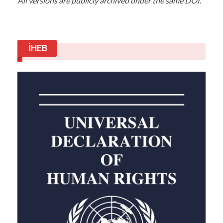
All versions are publicly archived under the same DOI.
alanlarının (aura) birbiriyle rezonansa girmesi
gerekirken; “Merhaba” kelimesi odağı sadece
mekansal bir rahatlığa ve fiziksel güvenlik
sınırlarına indirger. Canlının ruhuna, içindeki
İHEB
saklı enerji kaynağına veya özüne hiçbir hitapta
bulunmaz. Tıpkı İngilizcedeki “Hello” veya
Çincedeki “Nǐ hǎo” (iyi misin?) gibi, “Merhaba”
da varlığın derinliğine dokunmayan, sadece
yüzeyde kalan mekanik bir adaptasyon aracıdır.
“Eğer kelimelerimiz insanın içindeki o yüksek
enerjiyi ve evrensel özü tetikleyen titreşimlere
sahip olsaydı; insan, bir başkasına zarar verirken
aslında tüm evrensel enerji ağına zarar verdiğini
doğrudan hissederdi.”
Dil ile Gelen Yıkım ve Dil ile
Yükseliş