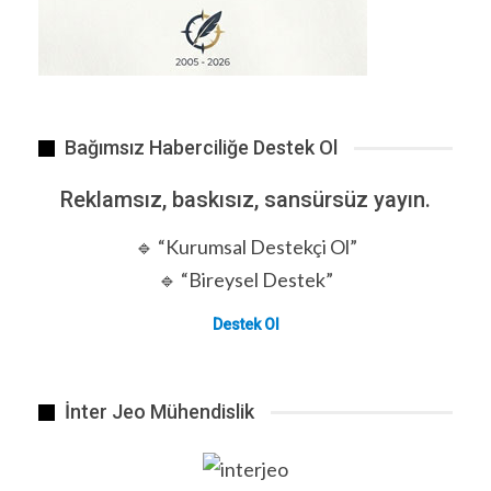
yani kalabalık demektir.
Canlıyı yalnızca
“topraktan gelen ölümlü fiziksel
beden”
seviyesine indirger. Ruhsal, enerjik ve
kozmik bağ tamamen koparılmıştır.
Bağımsız Haberciliğe Destek Ol
Mandarin / Çin ; (~1.4 Milyar Nüfus)
Rén (人)
İki
ayağı üzerinde duran bir figürün piktogramıdır.
Reklamsız, baskısız, sansürsüz yayın.
Ayakta duran, yürüyen varlık anlamına gelir.
🔹 “Kurumsal Destekçi Ol”
İnsanı sadece biyolojik duruşu ve fiziksel
🔹 “Bireysel Destek”
formuyla tanımlar. İçsel dinamiklere, bilince ve
nefse dair
Destek Ol
hiçbir frekans taşımaz.
Hintçe / Hindistan; (~1.4 Milyar Nüfus)
Manushya (मनुष्य)
Mitolojik ata “Manu”dan
İnter Jeo Mühendislik
gelen, yani “düşünen varlık” anlamına gelen
kökten türemiştir.