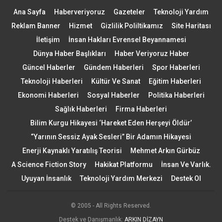
Ana Sayfa
Haberveriyoruz
Gazeteler
Teknoloji Yardım
Reklam Banner
Hizmet
Gizlilik Poliltikamız
Site Haritası
İletişim
İnsan Hakları Evrensel Beyannamesi
Dünya Haber Başlıkları
Haber Veriyoruz Haber
Güncel Haberler
Gündem Haberleri
Spor Haberleri
Teknoloji Haberleri
Kültür Ve Sanat
Eğitim Haberleri
Ekonomi Haberleri
Sosyal Haberler
Politika Haberleri
Sağlık Haberleri
Firma Haberleri
Bilim Kurgu Hikayesi ‘Hareket Eden Herşeyi Öldür’
“Yarının Sessiz Ayak Sesleri” Bir Adamın Hikayesi
Enerji Kaynaklı Yaratılış Teorisi
Mehmet Arkın Gürbüz
A Science Fiction Story
Hakikat Platformu
İnsan Ve Varlık.
Uyuyan İnsanlık
Teknoloji Yardım Merkezi
Destek Ol
© 2005 - All Rights Reserved.
Destek ve Danışmanlık:
ARKIN DİZAYN