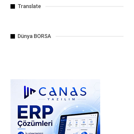
zihinsel hapishaneye sıkışmış durumdayız. Bu
Translate
hapishanenin duvarlarını ören en güçlü araç ise
şüphesiz ki “dil”dir.
Düşünceyi ve algıyı şekillendiren en temel unsur
kelimelerdir. Bir canlıya, bir kavrama ya da bir
Dünya BORSA
olguya verdiğimiz isim, onun zihnimizdeki
sınırlarını çizer. Bizler bu durumu kelimeler ile
adaptasyona uğratmışız; yani varlığımızı dildeki
sığ kalıplara adapte ederek küçültmüşüz.
Halbuki gerçek yaşam formunu anlatan
kelimeler öyle titreşimlere sahip olmalı ki,
sadece sözlüklerde kalmamalı, insan
algılamasında ve frekansında doğrudan bir etki
yaratmalıdır. Ancak bugün dünya nüfusunun
büyük çoğunluğu tarafından kullanılan
kelimelere baktığımızda, insanı ve onun
evrensel etkileşimini tanımlamaktan ne kadar
aciz, ne kadar yüzeysel kalındığını açıkça
görebiliriz.