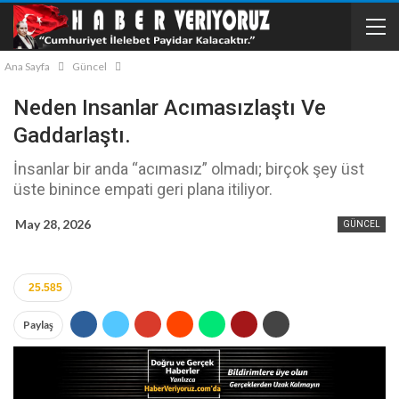
Ana Sayfa
Güncel
Neden Insanlar Acımasızlaştı Ve
Gaddarlaştı.
İnsanlar bir anda “acımasız” olmadı; birçok şey üst
üste binince empati geri plana itiliyor.
May 28, 2026
GÜNCEL
25.585
Paylaş