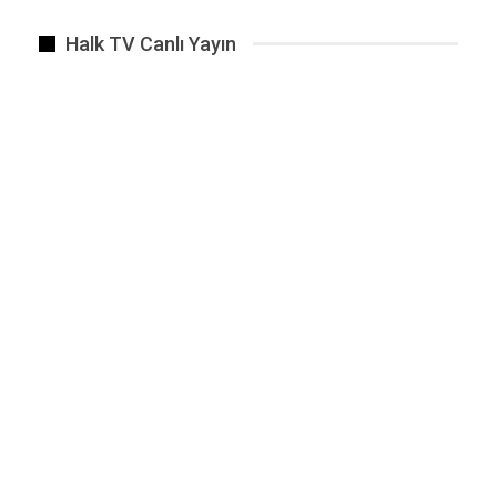
Belki asıl soru şu:
Halk TV Canlı Yayın
İnsanlar neden acımasızlaştı değil de, neden
merhameti korumak giderek daha fazla çaba
ister hale geldi?
Haber Veriyoruz