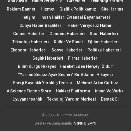
Ana Sayfa
Haberveriyoruz
Gazeteler
Teknoloji Yardım
Reklam Banner
Hizmet
Gizlilik Poliltikamız
Site Haritası
İletişim
İnsan Hakları Evrensel Beyannamesi
Dünya Haber Başlıkları
Haber Veriyoruz Haber
Güncel Haberler
Gündem Haberleri
Spor Haberleri
Teknoloji Haberleri
Kültür Ve Sanat
Eğitim Haberleri
Ekonomi Haberleri
Sosyal Haberler
Politika Haberleri
Sağlık Haberleri
Firma Haberleri
Bilim Kurgu Hikayesi ‘Hareket Eden Herşeyi Öldür’
“Yarının Sessiz Ayak Sesleri” Bir Adamın Hikayesi
Enerji Kaynaklı Yaratılış Teorisi
Mehmet Arkın Gürbüz
A Science Fiction Story
Hakikat Platformu
İnsan Ve Varlık.
Uyuyan İnsanlık
Teknoloji Yardım Merkezi
Destek Ol
© 2005 - All Rights Reserved.
Destek ve Danışmanlık:
ARKIN DİZAYN