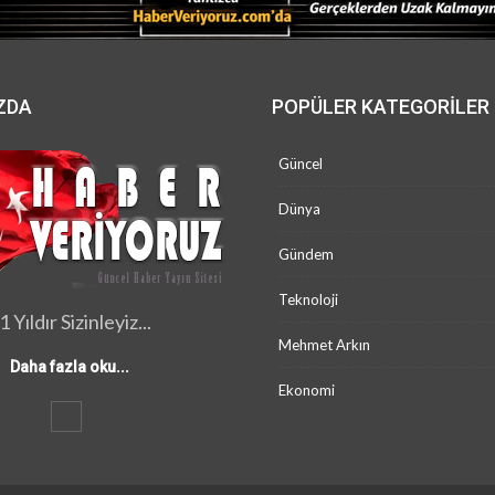
ZDA
POPÜLER KATEGORILER
Güncel
Dünya
Gündem
Teknoloji
1 Yıldır Sizinleyiz...
Mehmet Arkın
Daha fazla oku...
Ekonomi