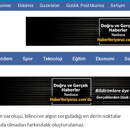
anner
Ekibimiz
Gazeteler
Gizlilik Poliltikamız
İletişim
ündem
Spor
Teknoloji
Eğitim
Ekonomi
So
n varoluşu, bilinci ve algıyı sorguladığı en derin noktalar
da olmadan farkındalık oluşturulamaz.