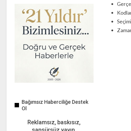
Gerçe
Kodlar
Seçimi
Zaman
Bağımsız Haberciliğe Destek
Ol
Reklamsız, baskısız,
sansürsüz yayın.