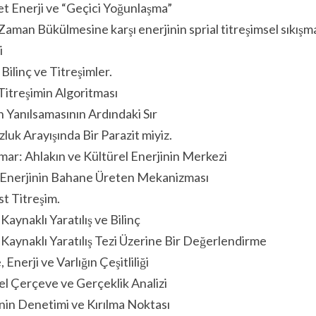
t Enerji ve “Geçici Yoğunlaşma”
aman Bükülmesine karşı enerjinin sprial titreşimsel sıkış
i
 Bilinç ve Titreşimler.
i Titreşimin Algoritması
Yanılsamasının Ardındaki Sır
luk Arayışında Bir Parazit miyiz.
ar: Ahlakın ve Kültürel Enerjinin Merkezi
 Enerjinin Bahane Üreten Mekanizması
t Titreşim.
 Kaynaklı Yaratılış ve Bilinç
 Kaynaklı Yaratılış Tezi Üzerine Bir Değerlendirme
 Enerji ve Varlığın Çeşitliliği
el Çerçeve ve Gerçeklik Analizi
nin Denetimi ve Kırılma Noktası