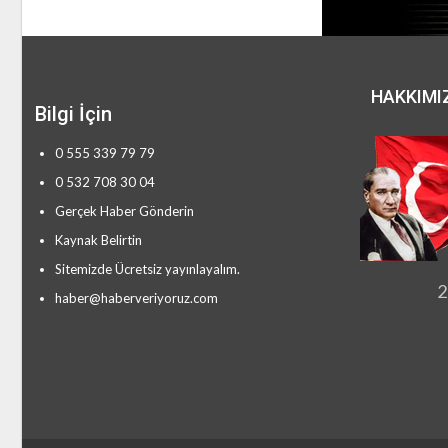
HAKKIMI
Bilgi İçin
0 555 339 79 79
0 532 708 30 04
Gerçek Haber Gönderin
Kaynak Belirtin
Sitemizde Ücretsiz yayınlayalım.
2
haber@haberveriyoruz.com