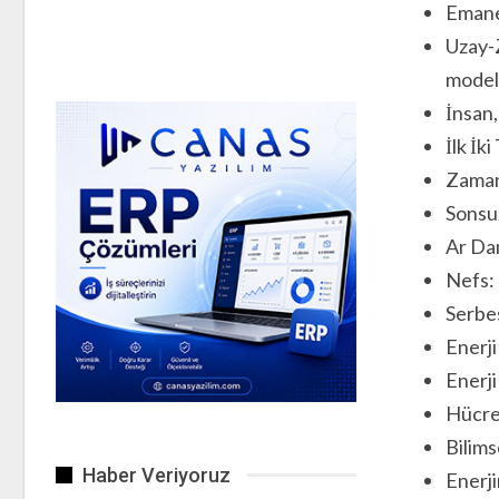
Emane
Uzay-Z
model
İnsan,
İlk İk
Zaman 
Sonsuz
Ar Dam
Nefs:
Serbes
Enerji
Enerji
Hücre,
Bilims
Haber Veriyoruz
Enerji