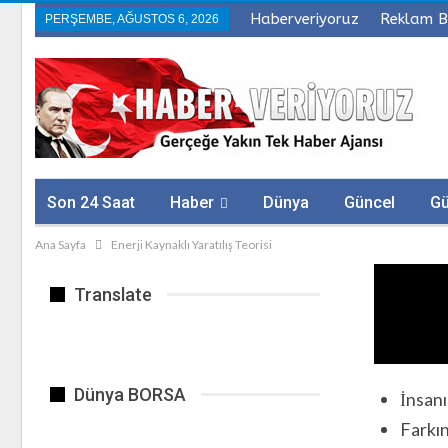
Haberveriyoruz
Reklam B
PERŞEMBE, AĞUSTOS 6, 2026
Son 24 Saat
Haber
Dünya
Güncel
G
Ana Sayfa
Enerji Kaynaklı Yaratılış Teorisi
Sağlık
Firmalar
Translate
Dünya BORSA
İnsanı
Farkın