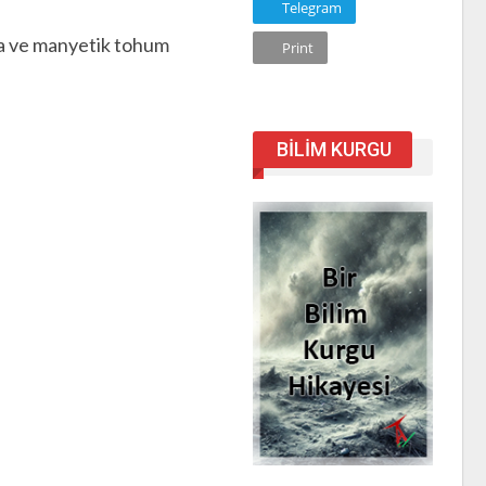
Telegram
ma ve manyetik tohum
Print
BILIM KURGU