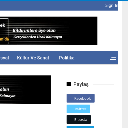
Sign In
syal
Kültür Ve Sanat
Politika
Paylaş
Facebook
Twitter
E-posta