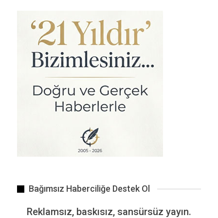
Beylikdüzü’nde dün akşam saatlerinde 2 genç kızın…
Bağımsız Haberciliğe Destek Ol
Çalışanlara takılan çipler İngiltere’de tartışma konusu…
Reklamsız, baskısız, sansürsüz yayın.