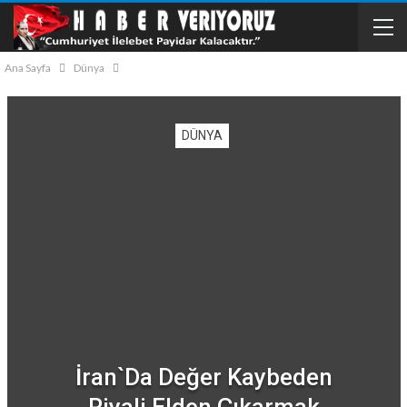
Ana Sayfa
Dünya
DÜNYA
İran`da Değer Kaybeden