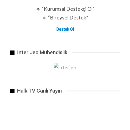
🔹 “Kurumsal Destekçi Ol”
🔹 “Bireysel Destek”
Destek Ol
İnter Jeo Mühendislik
Yapay zeka sistemini ayrımcılık ve ırkçılıktan korumak için…
Halk TV Canlı Yayın
ÖNCEKI
SONRAKI
1 2.648
BENZER HABER
Sivas’ın İmranlı ilçesinde yolcu otobüsünün