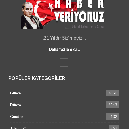
21 Yıldır Sizinleyiz...
Daha fazla oku...
POPÜLER KATEGORILER
Güncel
2650
Dünya
2543
Gündem
1402
Teknoloji
567