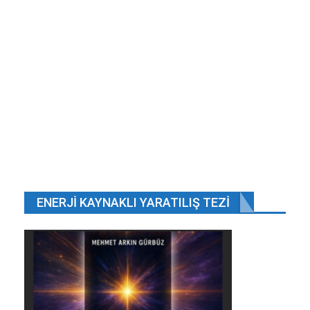
devrilmesi…
Nis 2, 2025
Bursa Gemlik’te karaya vuran yunus,
vatandaşlar…
Tem 26, 2018
Cep telefonunu kaybeden oğlunu sandalyeye
bağlayıp 5 saat…
Oca 12, 2018
Ekonomik kriz nedeniyle öğrencilere 275 lira
burs ödeyemeyen…
Şub 1, 2020
ENERJI KAYNAKLI YARATILIŞ TEZI
ÖNCEKI
SONRAKI
1 2.648
DÖVİZ KARABORSAYA DÜŞTÜ
Karaborsadaki döviz fiyatları, devletin döviz
firmaları aracılığıyla sattığı fiyatların yüzde yedi