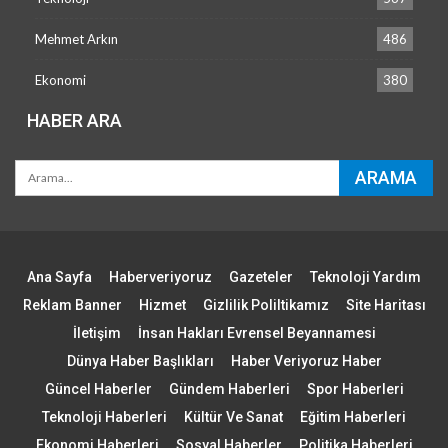
Mehmet Arkın
486
Ekonomi
380
HABER ARA
Ana Sayfa
Haberveriyoruz
Gazeteler
Teknoloji Yardım
Reklam Banner
Hizmet
Gizlilik Poliltikamız
Site Haritası
İletişim
İnsan Hakları Evrensel Beyannamesi
Dünya Haber Başlıkları
Haber Veriyoruz Haber
Güncel Haberler
Gündem Haberleri
Spor Haberleri
Teknoloji Haberleri
Kültür Ve Sanat
Eğitim Haberleri
Ekonomi Haberleri
Sosyal Haberler
Politika Haberleri