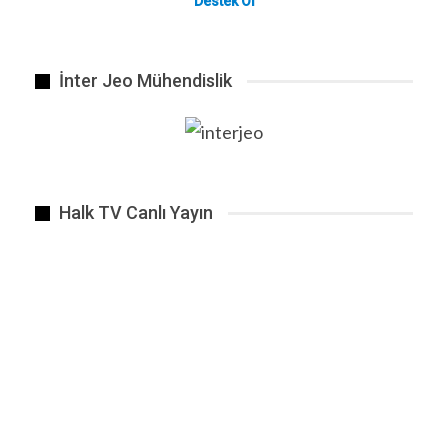
Destek Ol
İnter Jeo Mühendislik
Brent petrolün varil fiyatı 82,89 dolar
Halk TV Canlı Yayın
ÖNCEKI
SONRAKI
1 2.648
BENZER HABER
Batman’da 1998 yılında FETÖ’cü polisler…
Eyl 16, 2018
Koronavirüs aşısının geliştirilmesi sürecinde
yarım…