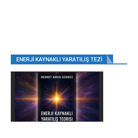
Eyl 29, 2020
Instagram’ın kurucuları Kevin Systrom ve Mike
Krieger…
Eyl 25, 2018
İnternete sansürü düzenleyen yönetme ik
taslağına Cumhuriyet…
Eyl 24, 2018
ENERJI KAYNAKLI YARATILIŞ TEZI
ÖNCEKI
SONRAKI
1 2.648
Polis ekipleri olayı aydınlatmak için çalışma
başlattı
İstanbulda korkunç olay: Elleri arkadan bağlı
ağaca asılı…
KİMLİK ÇIKMADI