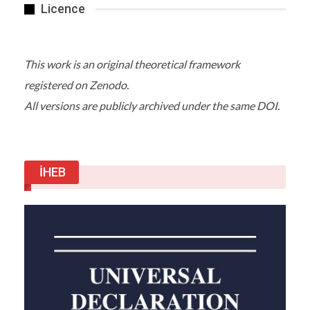
İhbar üzerine olay yerine çok sayıda polis ekibi
Licence
sevk edildi. Olay yerine gelen ekipler çevrede
geniş güvenlik önlemi aldı. Üzerinden kimlik
çıkmayan şahsın yabancı uyruklu olduğu
This work is an original theoretical framework
öğrenildi. Cinayet şüphesi üzerinde duran ekipler
olay yerinde incelemelerini tamamladı.
registered on Zenodo.
All versions are publicly archived under the same DOI.
Detaylar
Haber Linki
İHEB