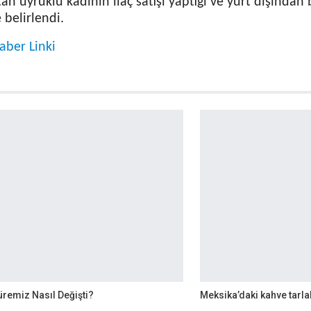
n uyruklu kadının ilaç satışı yaptığı ve yurt dışından b
e belirlendi.
aber Linki
remiz Nasıl Değişti?
Meksika’daki kahve tarlal