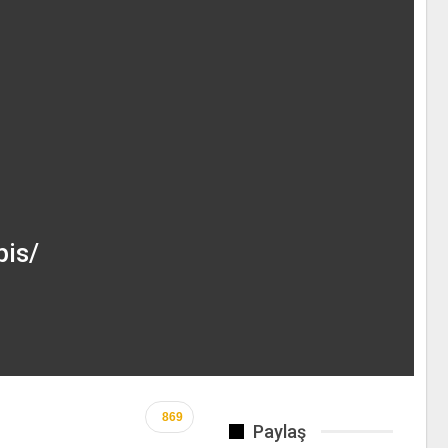
pis/
869
Paylaş