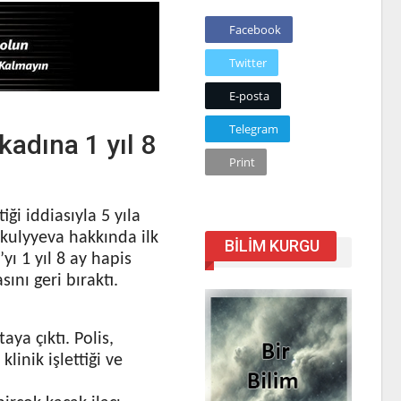
Facebook
Twitter
E-posta
Telegram
kadına 1 yıl 8
Print
iği iddiasıyla 5 yıla
kulyyeva hakkında ilk
BILIM KURGU
ı 1 yıl 8 ay hapis
ını geri bıraktı.
ya çıktı. Polis,
inik işlettiği ve