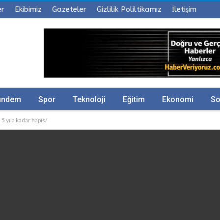
er
Ekibimiz
Gazeteler
Gizlilik Poliltikamız
İletişim
ündem
Spor
Teknoloji
Eğitim
Ekonomi
So
 5 yıla kadar hapis/