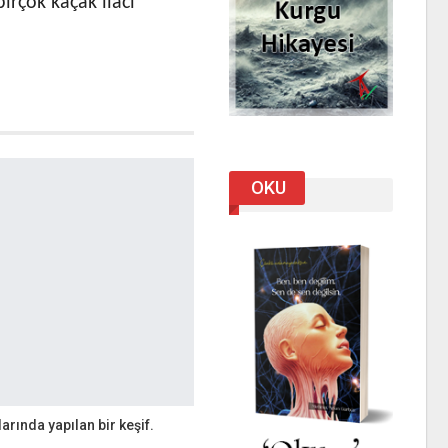
irçok kaçak ilacı
OKU
arında yapılan bir keşif.