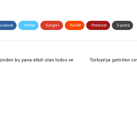
acebook
Twitter
Google+
ReddIt
Pinterest
E-posta
dünden bu yana etkili olan lodos ve
Türkiye’ye getirilen cin