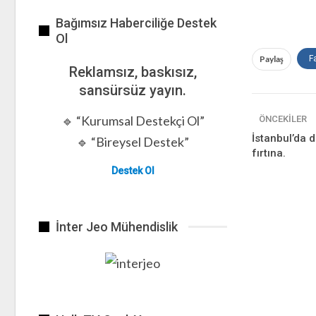
Bağımsız Haberciliğe Destek
Ol
Paylaş
F
Reklamsız, baskısız,
sansürsüz yayın.
🔹 “Kurumsal Destekçi Ol”
ÖNCEKILER
İstanbul’da 
🔹 “Bireysel Destek”
fırtına.
Destek Ol
İnter Jeo Mühendislik