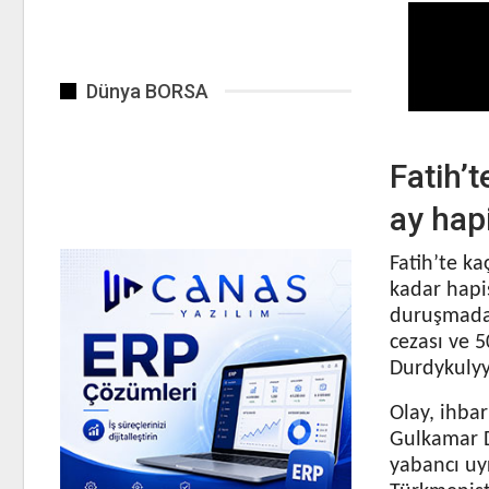
Dünya BORSA
Fatih’t
ay hapi
Fatih’te ka
kadar hapi
duruşmada 
cezası ve 5
Durdykulyye
Olay, ihbar
Gulkamar D
yabancı uyr