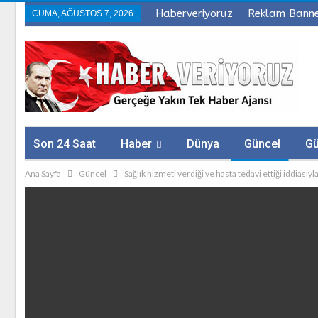
Haberveriyoruz
Reklam Bann
CUMA, AĞUSTOS 7, 2026
Son 24 Saat
Haber
Dünya
Güncel
G
Ana Sayfa
Güncel
Sağlık hizmeti verdiği ve hasta tedavi ettiği iddiasıyla
Sağlık
Firmalar