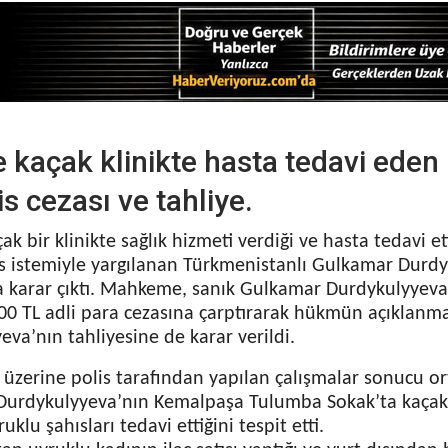
e kaçak klinikte hasta tedavi eden 
s cezası ve tahliye.
çak bir klinikte sağlık hizmeti verdiği ve hasta tedavi ett
s istemiyle yargılanan Türkmenistanlı Gulkamar Durdy
karar çıktı. Mahkeme, sanık Gulkamar Durdykulyyeva’y
00 TL adli para cezasına çarptırarak hükmün açıklanmas
va’nın tahliyesine de karar verildi.
 üzerine polis tarafından yapılan çalışmalar sonucu orta
urdykulyyeva’nın Kemalpaşa Tulumba Sokak’ta kaçak kl
uklu şahısları tedavi ettiğini tespit etti.