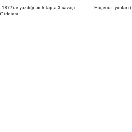
n 1877’de yazdığı bir kitapta 3 savaşı
Hlojenür iyonları (
” iddiası.