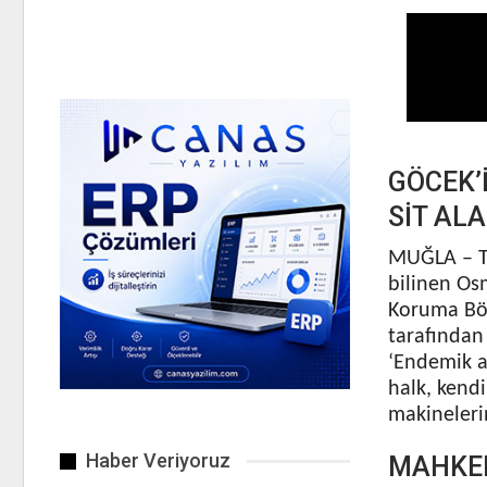
GÖCEK’
SİT AL
MUĞLA – Tü
bilinen Os
Koruma Bölg
tarafından 
‘Endemik ağ
halk, kend
makineleri
Haber Veriyoruz
MAHKEM