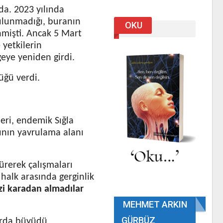
a. 2023 yılında
ulunmadığı, buranın
OKU
enmişti. Ancak 5 Mart
 yetkilerin
geye yeniden girdi.
üğü verdi.
eri, endemik Sığla
ının yavrulama alanı
sürerek çalışmaları
 halk arasında gerginlik
zi karadan almadılar
MEHMET ARKIN
GÜRBÜZ
arda büyüdü