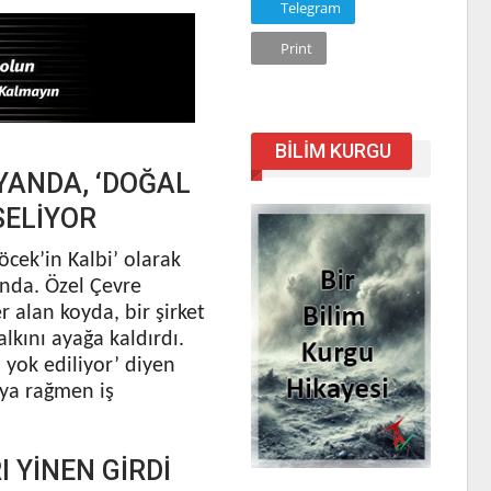
Telegram
Print
BILIM KURGU
SYANDA, ‘DOĞAL
SELİYOR
cek’in Kalbi’ olarak
ında. Özel Çevre
 alan koyda, bir şirket
alkını ayağa kaldırdı.
 yok ediliyor’ diyen
aya rağmen iş
YİNEN GİRDİ