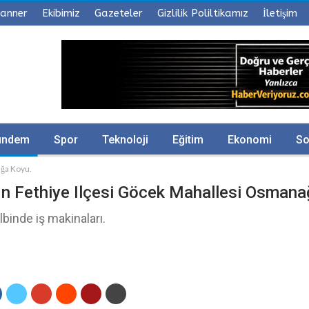
anner
Ekibimiz
Gazeteler
Gizlilik Poliltikamız
İletişim
ündem
Spor
Teknoloji
Eğitim
Ekonomi
So
ağa Koyu.
ın Fethiye Ilçesi Göcek Mahallesi Osmana
lbinde iş makinaları.