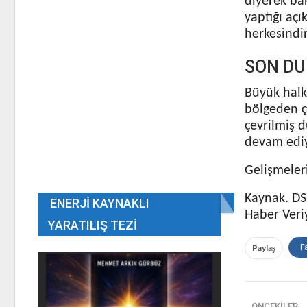
diyerek ba
yaptığı açı
herkesindir
SON DU
Büyük halk 
bölgeden ç
çevrilmiş 
devam ediy
Gelişmeleri
Kaynak. DS
ENERJI KAYNAKLI
Haber Veri
YARATILIŞ TEZI
Paylaş
F
ÖNCEKILER