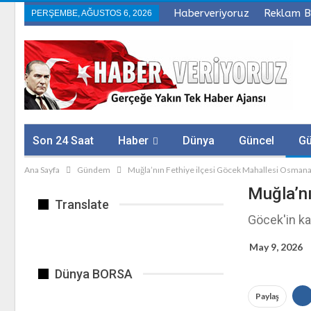
Haberveriyoruz
Reklam B
PERŞEMBE, AĞUSTOS 6, 2026
Son 24 Saat
Haber
Dünya
Güncel
G
Ana Sayfa
Gündem
Muğla’nın Fethiye ilçesi Göcek Mahallesi Osman
Sağlık
Firmalar
Muğla’n
Translate
Göcek'in ka
May 9, 2026
Dünya BORSA
Paylaş