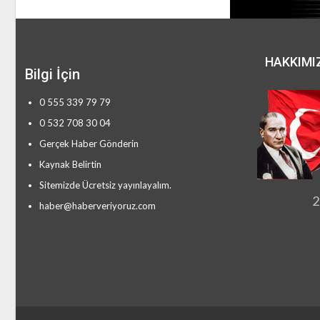
HAKKIMI
Bilgi İçin
0 555 339 79 79
0 532 708 30 04
Gerçek Haber Gönderin
Kaynak Belirtin
Sitemizde Ücretsiz yayınlayalım.
2
haber@haberveriyoruz.com