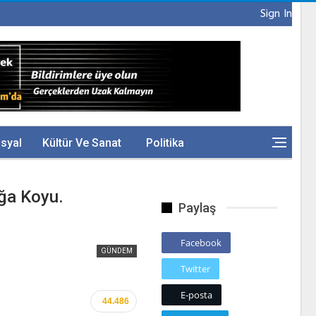
Sign In
syal
Kültür Ve Sanat
Politika
ğa Koyu.
Paylaş
Facebook
GÜNDEM
Twitter
E-posta
44.486