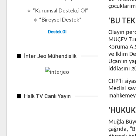
çocuklarımı
🔹 “Kurumsal Destekçi Ol”
🔹 “Bireysel Destek”
‘BU TE
Destek Ol
Olayın perd
MUÇEV Turi
Koruma A.Ş.
ve İklim D
İnter Jeo Mühendislik
Uçan’ın yap
iddiasını g
CHP’li siya
Meclisi sa
Halk TV Canlı Yayın
mahkemeye
‘HUKUK
Muğla Büyü
çağrıda, “B