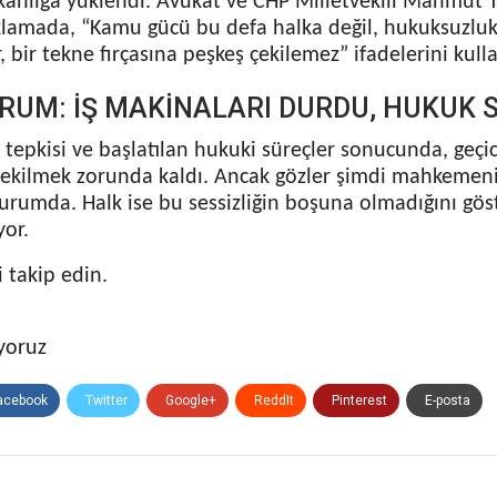
kanlığa yüklendi. Avukat ve CHP Milletvekili Mahmut Tan
klamada, “Kamu gücü bu defa halka değil, hukuksuzluk iç
, bir tekne fırçasına peşkeş çekilemez” ifadelerini kull
RUM: İŞ MAKİNALARI DURDU, HUKUK 
tepkisi ve başlatılan hukuki süreçler sonucunda, geçic
ekilmek zorunda kaldı. Ancak gözler şimdi mahkemeni
durumda. Halk ise bu sessizliğin boşuna olmadığını gö
or.
 takip edin.
yoruz
acebook
Twitter
Google+
ReddIt
Pinterest
E-posta