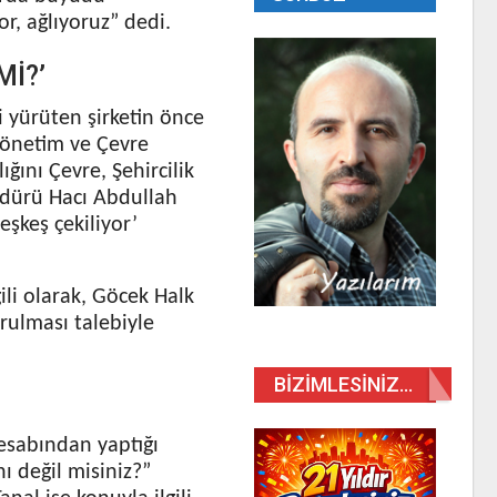
, ağlıyoruz” dedi.
Mİ?’
i yürüten şirketin önce
Yönetim ve Çevre
ğını Çevre, Şehircilik
Müdürü Hacı Abdullah
eşkeş çekiliyor’
ili olarak, Göcek Halk
ulması talebiyle
BIZIMLESINIZ…
esabından yaptığı
ı değil misiniz?”