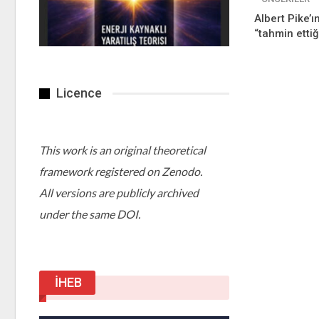
Albert Pike’ı
“tahmin ettiği
Licence
This work is an original theoretical
framework registered on Zenodo.
All versions are publicly archived
under the same DOI.
İHEB