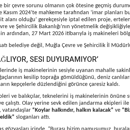
e bir çevre sorunu olmanın çok ötesine geçmiş durumd
e Kasım 2024’te mahkeme tarafından ‘imar planları b
t alanı olduğu’ gerekçesiyle iptal edilen proje, ertel
re ve Şehircilik Bakanlığı’nın yönetmelik değişikliğiyle
in ardından, 27 Mart 2026 itibarıyla iş makineleri böl
atı belediye değil, Muğla Çevre ve Şehircilik İl Müdürl
AĞLIYOR, SESI DUYURAMIYOR’
lerinde iş makinelerinin sesiyle uyanan mahalle sakinl
ğaçlarının kesilip toprağa gömüldüğünü, deniz canlılar
ların kepçelerle düzlendiğini görünce çaresiz kaldı.
leri ve balıkçılar, teknelerini iş makinelerinin önüne 
 çalıştı. Olay yerine sevk edilen jandarma ekipleri ile
, vatandaşlar
“Koylar halkındır, halkın kalacak”
ve
“Bi
eldik”
sloganları attı.
aş gözyaşları içinde, “Burası bizim namusumuz, bural