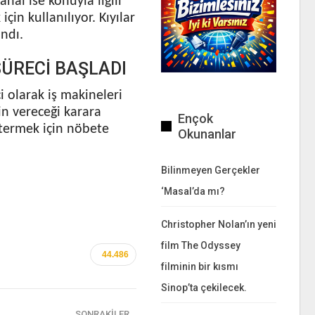
al ise konuyla ilgili
in kullanılıyor. Kıyılar
andı.
SÜRECİ BAŞLADI
i olarak iş makineleri
n vereceği karara
Ençok
stermek için nöbete
Okunanlar
Bilinmeyen Gerçekler
‘Masal’da mı?
Christopher Nolan’ın yeni
film The Odyssey
44.486
filminin bir kısmı
Sinop’ta çekilecek.
SONRAKILER