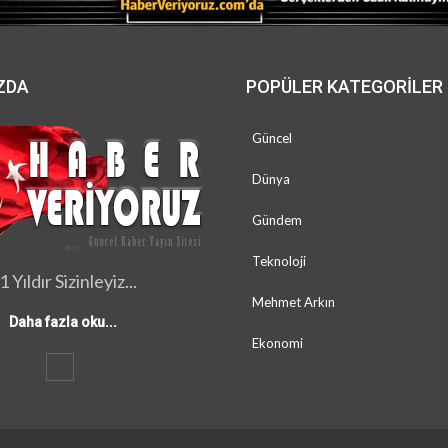
ZDA
POPÜLER KATEGORILER
Güncel
Dünya
Gündem
Teknoloji
1 Yıldır Sizinleyiz...
Mehmet Arkın
Daha fazla oku...
Ekonomi