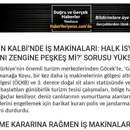
İN KALBİ’NDE İŞ MAKİNALARI: HALK İ
ANI ZENGİNE PEŞKEŞ Mİ?’ SORUSU YÜK
rkiye’nin önemli turizm merkezlerinden Göcek’te, ‘Gö
manağa Koyu, bir kez daha iş makinelerinin gölgesi alt
esi (ÖÇKB) ve 3. derece doğal sit alanı statüsünde yer
başlatılan günübirlik turizm tesisi çalışmaları, bölge h
açlar kesiliyor, deniz canlılarının yumurtlama alanları
ilerini engellemek için barikat kuran polis ve jandarm
ni durdurdu.
E KARARINA RAĞMEN İŞ MAKİNALARI 