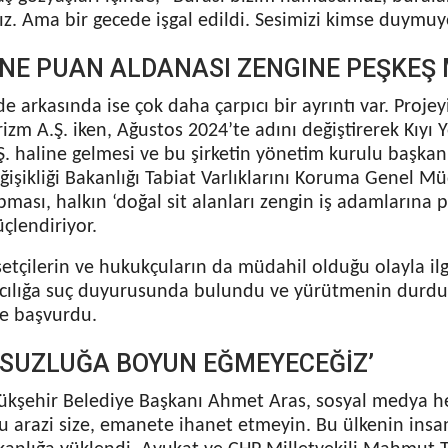
z. Ama bir gecede işgal edildi. Sesimizi kimse duymuyor
KNE PUAN ALDANASI ZENGINE PEŞKEŞ 
e arkasında ise çok daha çarpıcı bir ayrıntı var. Projey
zm A.Ş. iken, Ağustos 2024’te adını değiştirerek Kıyı 
 haline gelmesi ve bu şirketin yönetim kurulu başkanlı
eğişikliği Bakanlığı Tabiat Varlıklarını Koruma Genel 
ması, halkın ‘doğal sit alanları zengin iş adamlarına p
üçlendiriyor.
setçilerin ve hukukçuların da müdahil olduğu olayla ilg
vcılığa suç duyurusunda bulundu ve yürütmenin durdur
 başvurdu.
SUZLUĞA BOYUN EĞMEYECEĞİZ’
kşehir Belediye Başkanı Ahmet Aras, sosyal medya h
u arazi size, emanete ihanet etmeyin. Bu ülkenin insan