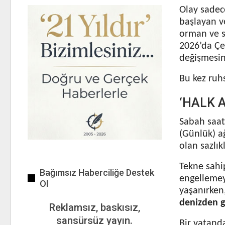
Olay sadec
başlayan v
orman ve si
2026’da Çev
değişmesin
Bu kez ruhs
‘HALK 
Sabah saat
(Günlük) a
olan sazlık
Tekne sahip
Bağımsız Haberciliğe Destek
engellemeye
Ol
yaşanırken
denizden g
Reklamsız, baskısız,
sansürsüz yayın.
Bir vatand