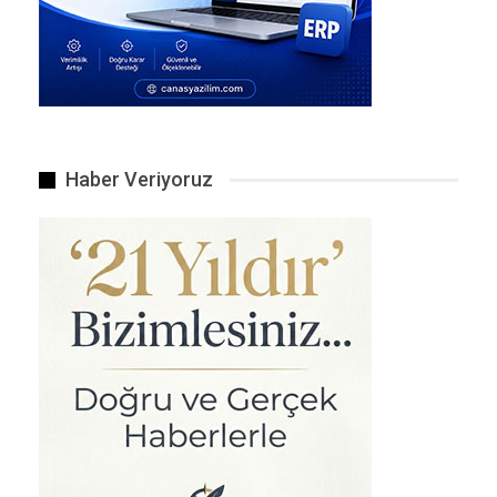
İnsan mürettebat için özel yaşam alanları, destek
sistemleri ve güvenlik önlemlerine ihtiyaç
duymayan Defiant, hem maliyetleri düşürmeyi
hem de operasyonel verimliliği artırmayı
Haber Veriyoruz
hedefliyor. Yaklaşık 55 metre uzunluğundaki ve
240 ton ağırlığındaki bu gemi, 2025 baharında
kapsamlı açık deniz testlerinden geçecek.
Geleneksel savaş gemilerine kıyasla daha küçük
ve daha düşük maliyetli olması beklenen Defiant,
daha az enerji tüketerek uzun süre görevde
kalabilecek. Aynı zamanda, geliştirilmiş hidro-
dinamik yapısıyla zorlu hava koşullarına karşı
dayanıklı olacak ve düşman radarlarına
yakalanmamak için gelişmiş gizlilik (stealth)
teknolojileri barındıracak.