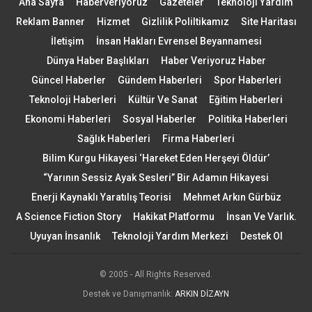
Ana Sayfa
Haberveriyoruz
Gazeteler
Teknoloji Yardım
Reklam Banner
Hizmet
Gizlilik Poliltikamız
Site Haritası
İletişim
İnsan Hakları Evrensel Beyannamesi
Dünya Haber Başlıkları
Haber Veriyoruz Haber
Güncel Haberler
Gündem Haberleri
Spor Haberleri
Teknoloji Haberleri
Kültür Ve Sanat
Eğitim Haberleri
Ekonomi Haberleri
Sosyal Haberler
Politika Haberleri
Sağlık Haberleri
Firma Haberleri
Bilim Kurgu Hikayesi ‘Hareket Eden Herşeyi Öldür’
“Yarının Sessiz Ayak Sesleri” Bir Adamın Hikayesi
Enerji Kaynaklı Yaratılış Teorisi
Mehmet Arkın Gürbüz
A Science Fiction Story
Hakikat Platformu
İnsan Ve Varlık.
Uyuyan İnsanlık
Teknoloji Yardım Merkezi
Destek Ol
© 2005 - All Rights Reserved.
Destek ve Danışmanlık:
ARKIN DİZAYN