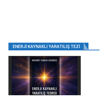
Evde kendisini iple asarak yaşamına son verdi.
Kas 19, 2019
Evimizdeki tüm elektronik eşyalar manyetik
dalga yayıyor.
Oca 30, 2025
Muğla’nın doğasıyla göz kamaştıran ilçesi
ENERJI KAYNAKLI YARATILIŞ TEZI
Köyceğiz.
Ara 19, 2023
Beşiktaş ile Burak Yılmaz her konuda anlaştı, iş…
Tem 8, 2018
ÖNCEKI
SONRAKI
1 2.648
10 BİN İŞÇİ ÇALIŞACAK
Dünyanın hem en uzun açıklıklı hem de en yüksek