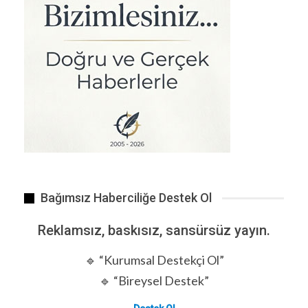
İngiltere’nin Worcester kentinde yaşayan 18 yaşındaki…
Bağımsız Haberciliğe Destek Ol
Reklamsız, baskısız, sansürsüz yayın.
🔹 “Kurumsal Destekçi Ol”
🔹 “Bireysel Destek”
Mahmud Musevi Mecd’in, MOSSAD ve CIA’ye casusluk…