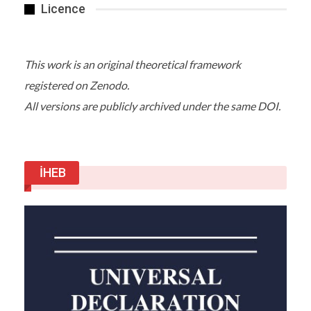
Licence
kuleli köprüsünü yapacaklarını hatırlatan
Özdemir, “30 bin araç garantisi var. Bu sayıya
ulaşmak çok uzun sürmeyebilir. Geçiş ücreti ise 15
This work is an original theoretical framework
euro + KDV (bugünkü kurlarla 80 TL) olacak.
Projeyi Mart 2022’de bitirmeyi planlıyoruz. Yap-
registered on Zenodo.
işlet-devret modelinin ruhuna da uygun olarak
All versions are publicly archived under the same DOI.
projeyi erken bitireceğiz” diye konuştu. Projede
bin işçi olduğunu belirten Özdemir, “Muhtemelen
bu sayı 10 binlere kadar çıkacak” şeklinde
konuştu. Yurtdışından beklediklerinin üzerinde
İHEB
talep geldiğini belirten Yapı Merkezi Yönetim
Kurulu Başkanı Başar Arıoğlu da, otoyollar
tamamlandığında İstanbul Çanakkale arasının 2.5
saate düşeceğini aktardı. Arıoğlu, “Köprünün
kıyısından 50 metre boyunca arsa fiyatları iki
katına çıkacak. Deloitte’e yaptırdığımız analize
göre 15 yılda ekonomiye katkısı ise 16 milyar euro
olacak” dedi.