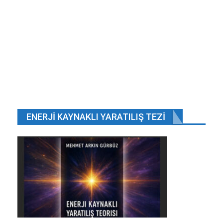
Hotspur’u 2…
Haz 2, 2019
Fransa’da okullara dağıtılan laiklik kitapçığında…
Haz 3, 2018
ÖNCEKI
SONRAKI
1 2.648
Google’ın geliştiricileri kullanması için önerdiği
ENERJI KAYNAKLI YARATILIŞ TEZI
çoklu logo sistemi, WhatsApp tarafından
kullanılmaya başlayacak. Google’ın çoklu logo
sistemini önermesinin nedeni İse bir nevi
zorunluluk. Pek çok Android telefon üreticisi
kendi arayüzünde farklı tasarım dillerini
kullanıyor. Arayüzlerdeki farklı tasarım dilleri
nedeniyle uygulama logoları bazen kötü bir
görünüme neden olabiliyor. Bunun önüne
geçebilmek için de farklı cihazlarda logoların farklı