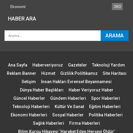
Ekonomi
380
HABER ARA
Ana Sayfa
Haberveriyoruz
Gazeteler
Teknoloji Yardım
Reklam Banner
Hizmet
Gizlilik Poliltikamız
Site Haritası
İletişim
İnsan Hakları Evrensel Beyannamesi
Dünya Haber Başlıkları
Haber Veriyoruz Haber
Güncel Haberler
Gündem Haberleri
Spor Haberleri
Teknoloji Haberleri
Kültür Ve Sanat
Eğitim Haberleri
Ekonomi Haberleri
Sosyal Haberler
Politika Haberleri
Sağlık Haberleri
Firma Haberleri
Bilim Kurgu Hikayesi ‘Hareket Eden Herşeyi Öldür’