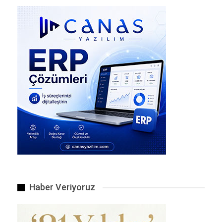
İç işlerimize karışılmasına kesinlikle karşıyız.
IŞİD’e yönelik şafak vakti düzenlenen operasyonda…
Haber Veriyoruz