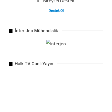
🔹 “Bireysel Destek”
Destek Ol
İnter Jeo Mühendislik
Ordu’da gasp iddiasıyla tutuklanan ve 12 kişinin…
ÖNCEKI
SONRAKI
1 2.648
BENZER HABER
Halk TV Canlı Yayın
ABD’de gerçekleşen “No Kings” protestoları.
Eki 22, 2025
Galatasaray Evkur Yein Malatyaspor maçı
sonucu 0-0.
Nis 3, 2019
UEFA Şampiyonlar Ligi finalinde Tottenham