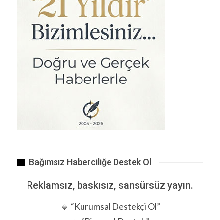
Cep telefonunu kaybeden oğlunu sandalyeye bağlayıp 5 saat…
Bağımsız Haberciliğe Destek Ol
Reklamsız, baskısız, sansürsüz yayın.
🔹 “Kurumsal Destekçi Ol”