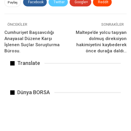
Paylaş
Facebook
Twitter
Google+
ReddIt
TELEFON ÜRETİCİLERİ İSTEDİĞİNİ KULLANACAK
WhatsApp
Pinterest
E-posta
ÖNCEKILER
SONRAKILER
Cumhuriyet Başsavcılığı
Maltepe’de yolcu taşıyan
BENZER HABER
Anayasal Düzene Karşı
dolmuş direksiyon
İşlenen Suçlar Soruşturma
hakimiyetini kaybederek
Bürosu.
önce durağa daldı…
Translate
Dünya BORSA