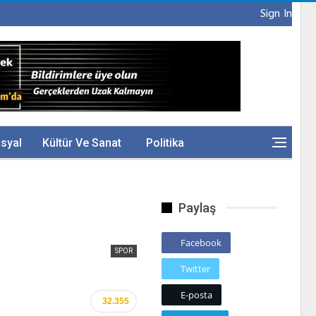
Sign In
syal
Kültür Ve Sanat
Politika
Paylaş
Facebook
SPOR
Twitter
E-posta
32.355