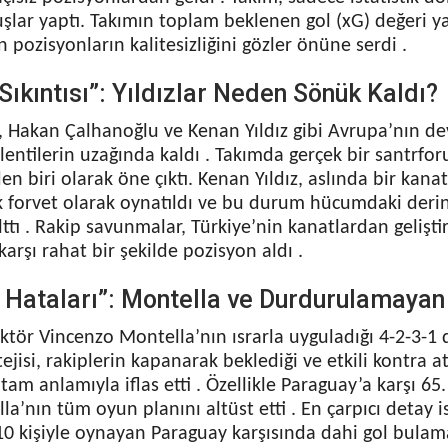
uşlar yaptı. Takımın toplam beklenen gol (xG) değeri ya
n pozisyonların kalitesizliğini gözler önüne serdi .
Sıkıntısı”: Yıldızlar Neden Sönük Kaldı?
, Hakan Çalhanoğlu ve Kenan Yıldız gibi Avrupa’nın d
lentilerin uzağında kaldı . Takımda gerçek bir santrfo
den biri olarak öne çıktı. Kenan Yıldız, aslında bir ka
 forvet olarak oynatıldı ve bu durum hücumdaki derinl
ttı . Rakip savunmalar, Türkiye’nin kanatlardan geliştir
karşı rahat bir şekilde pozisyon aldı .
 Hataları”: Montella ve Durdurulamaya
ktör Vincenzo Montella’nın ısrarla uyguladığı 4-2-3-1 
ejisi, rakiplerin kapanarak beklediği ve etkili kontra at
am anlamıyla iflas etti . Özellikle Paraguay’a karşı 6
la’nın tüm oyun planını altüst etti . En çarpıcı detay is
0 kişiyle oynayan Paraguay karşısında dahi gol bula