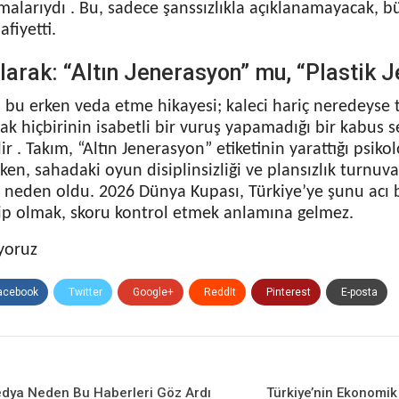
alarıydı . Bu, sadece şanssızlıkla açıklanamayacak, bü
afiyetti.
larak: “Altın Jenerasyon” mu, “Plastik 
n bu erken veda etme hikayesi; kaleci hariç neredeyse
cak hiçbirinin isabetli bir vuruş yapamadığı bir kabus 
ir . Takım, “Altın Jenerasyon” etiketinin yarattığı psikol
ken, sahadaki oyun disiplinsizliği ve plansızlık turnuv
neden oldu. 2026 Dünya Kupası, Türkiye’ye şunu acı bir
p olmak, skoru kontrol etmek anlamına gelmez.
yoruz
acebook
Twitter
Google+
ReddIt
Pinterest
E-posta
dya Neden Bu Haberleri Göz Ardı
Türkiye’nin Ekonomi