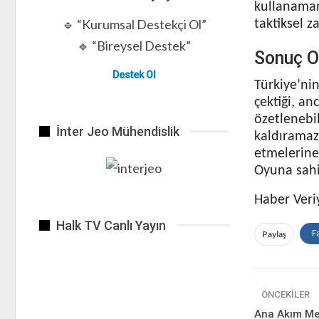
kullanamam
🔹 “Kurumsal Destekçi Ol”
taktiksel za
🔹 “Bireysel Destek”
Sonuç O
Destek Ol
Türkiye’ni
çektiği, an
özetlenebil
İnter Jeo Mühendislik
kaldıramaz
etmelerine 
Oyuna sahi
Haber Veri
Halk TV Canlı Yayın
Paylaş
F
ÖNCEKILER
Ana Akım Me