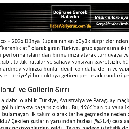
sco – 2026 Dünya Kupası’nın en büyük sürprizlerinden 
karanlık at” olarak giren Türkiye, grup aşamasına iki 
ci performanslarından birine imza atarak turnuvaya ved
iz gibi, taktik hatalar ve sahaya yansıyan gayretsizlik b
ardında yalnızca bunlar değil, çok daha derin ve yapıs
 İşte Türkiye’yi bu noktaya getiren perde arkasındaki ge
lonu” ve Gollerin Sırrı
er aldatıcı olabilir. Türkiye, Avustralya ve Paraguay ma
k gol bulmakta başarısız oldu . Bu, 1966’dan bu yana i
ol bulamayan ilk takım olarak tarihe geçmesine neden o
u? Çekilen şutların yarısından fazlası (%51.4) ceza s
açısız pozisyonlardan geldi . Takım, sadece istatistik d