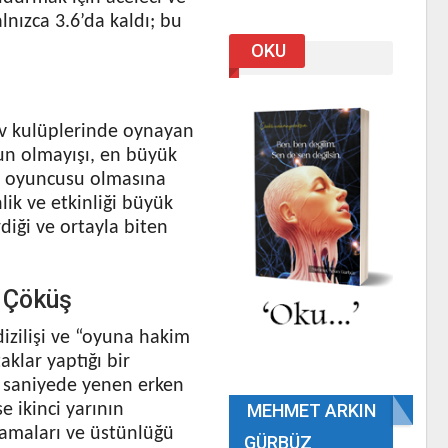
lnızca 3.6’da kaldı; bu
OKU
ev kulüplerinde oynayan
run olmayışı, en büyük
nat oyuncusu olmasına
ik ve etkinliği büyük
diği ve ortayla biten
n Çöküş
dizilişi ve “oyuna hakim
aklar yaptığı bir
5. saniyede yenen erken
e ikinci yarının
MEHMET ARKIN
mamaları ve üstünlüğü
GÜRBÜZ