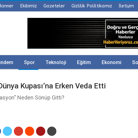
Banner
Ekibimiz
Gazeteler
Gizlilik Poliltikamız
İletişim
ündem
Spor
Teknoloji
Eğitim
Ekonomi
So
Dünya Kupası’na Erken Veda Etti
rasyon" Neden Sönüp Gitti?