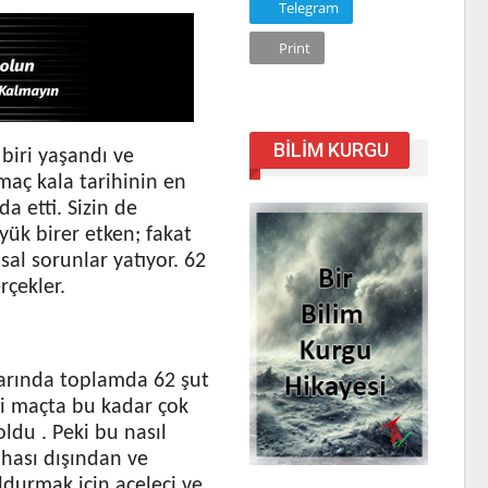
Telegram
Print
BILIM KURGU
biri yaşandı ve
maç kala tarihinin en
a etti. Sizin de
üyük birer etken; fakat
al sorunlar yatıyor. 62
rçekler.
çlarında toplamda 62 şut
ki maçta bu kadar çok
ldu . Peki bu nasıl
ahası dışından ve
oldurmak için aceleci ve