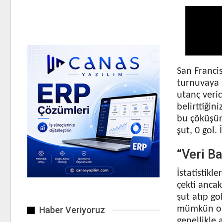
San Franci
turnuvaya “
utanç veri
belirttiğin
bu çöküşün 
şut, 0 gol.
“Veri Ba
İstatistikl
çekti anca
şut atıp g
mümkün old
Haber Veriyoruz
genellikle 