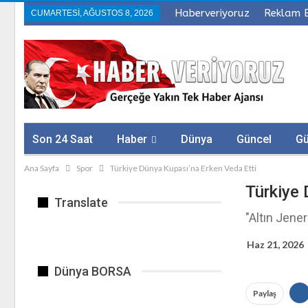
Haberveriyoruz
Reklam 
CUMARTESI, AĞUSTOS 8, 2026
Son 24 Saat
Haber
Dünya
Güncel
G
Ana Sayfa
Spor
Türkiye Dünya Kupası’na Erken Veda Etti
Sağlık
Firmalar
Türkiye 
Translate
"Altın Jene
Haz 21, 2026
Dünya BORSA
Paylaş