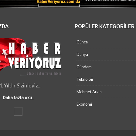
ZDA
POPÜLER KATEGORILER
Güncel
Dünya
Gündem
Teknoloji
1 Yıldır Sizinleyiz...
Mehmet Arkın
Daha fazla oku...
Ekonomi