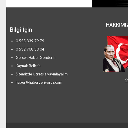
HAKKIMI
Bilgi İçin
0 555 339 79 79
0 532 708 30 04
Gerçek Haber Gönderin
Kaynak Belirtin
Sitemizde Ücretsiz yayınlayalım.
2
haber@haberveriyoruz.com