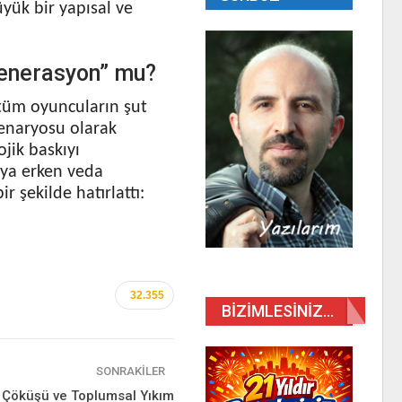
yük bir yapısal ve
Jenerasyon” mu?
 tüm oyuncuların şut
senaryosu olarak
ojik baskıyı
aya erken veda
 şekilde hatırlattı:
32.355
BIZIMLESINIZ…
SONRAKILER
k Çöküşü ve Toplumsal Yıkım