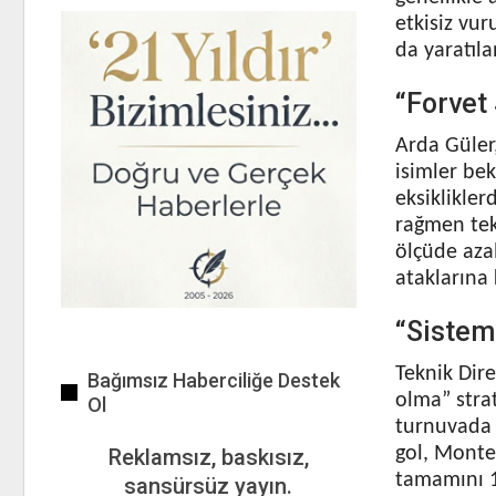
etkisiz vur
da yaratıla
“Forvet 
Arda Güler
isimler bek
eksiklikler
rağmen tek
ölçüde azal
ataklarına 
“Sistem
Teknik Dire
Bağımsız Haberciliğe Destek
olma” strat
Ol
turnuvada t
gol, Montel
Reklamsız, baskısız,
tamamını 1
sansürsüz yayın.