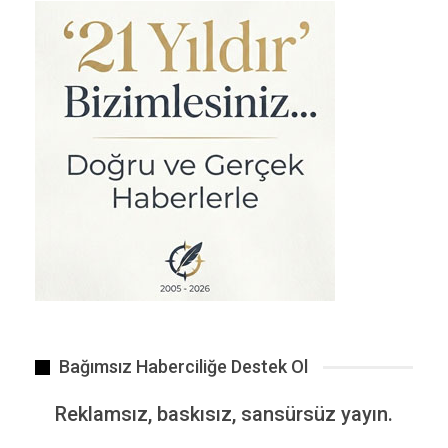
Bilgi paylaşıldığı sürece bilgidir. Aksi halde bilgi olamaz.
Bağımsız Haberciliğe Destek Ol
Reklamsız, baskısız, sansürsüz yayın.
Yüz tanıma sistemi uygulaması, artık daha güvenli olacak.