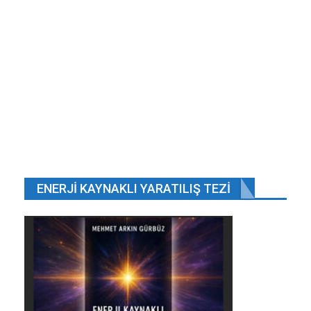
Sokağa maskesiz çıkmayı yasaklaması ile
tedbirin uygulandığı…
May 15, 2020
Yeni elektronik bellek ultra düşük enerji
tüketimini vaat…
Eyl 6, 2019
ABD, uzun vadede ülkesine yönelik en büyük
tehdidin Çin…
May 31, 2018
14 ilde seçim sonuçlarına itirazlarda bulunuldu.
ENERJI KAYNAKLI YARATILIŞ TEZI
Haz 27, 2018
ÖNCEKI
SONRAKI
1 2.648
Malezya yolcu uçağındaki 298 yolcu ve
mürettebatın tümü yaşamlarını yitirmişti.