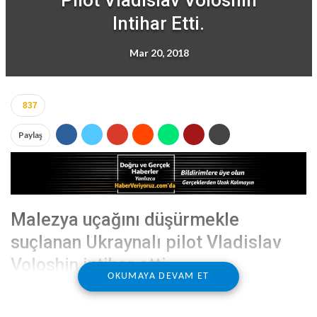
Pilot Vladislav Voloshin
Intihar Etti.
Mar 20, 2018
837
Paylaş
Malezya uçağını düşürmekle
suçlanan Ukraynalı pilot Vladislav
Voloshin intihar etti.
OKUMAYA DEVAM ET
Ukrayna polis yetkilileri, Rusya tarafından 2014
yılında MH17 sefer sayılı Malezya yolcu uçağını