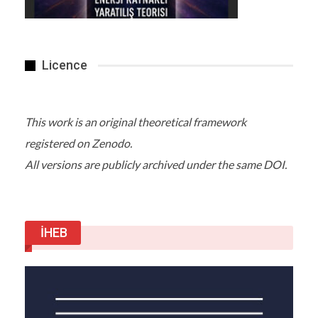
Ukrayna medyasında yer alan haberlere göre
Yüzbaşı Voloshin Karadeniz yakınlarındaki
Mykolaiv’deki evinde intihar etti.
Licence
Ülkenin doğusunda Rusya tarafından desteklenen
ayrılıkçılara yönelik saldırılarda Su-25 tipi savaş
uçağıyla 33 sefer yapan Voloshyn’e Ukrayna
“kahramanlık madalyası” vermişti.
This work is an original theoretical framework
registered on Zenodo.
Detaylar
All versions are publicly archived under the same DOI.
Haber Linki
İHEB