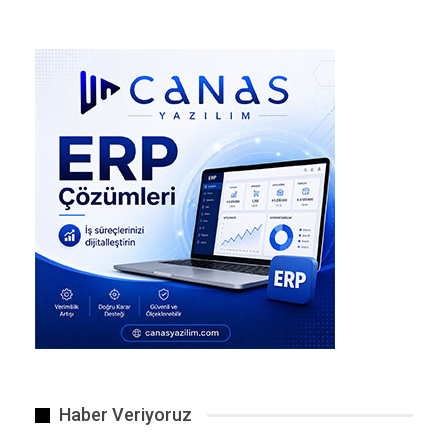
Ana gündem maddesi milyonların heyecanla beklediği asgari…
Haber Veriyoruz