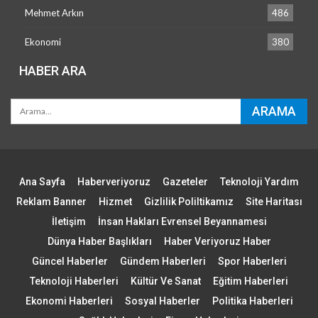
Mehmet Arkın
486
Ekonomi
380
HABER ARA
Ana Sayfa
Haberveriyoruz
Gazeteler
Teknoloji Yardım
Reklam Banner
Hizmet
Gizlilik Poliltikamız
Site Haritası
İletişim
İnsan Hakları Evrensel Beyannamesi
Dünya Haber Başlıkları
Haber Veriyoruz Haber
Güncel Haberler
Gündem Haberleri
Spor Haberleri
Teknoloji Haberleri
Kültür Ve Sanat
Eğitim Haberleri
Ekonomi Haberleri
Sosyal Haberler
Politika Haberleri