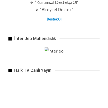
🔹 “Kurumsal Destekçi Ol”
🔹 “Bireysel Destek”
Destek Ol
İnter Jeo Mühendislik
Halk TV Canlı Yayın
Bilim insanları gelecekteki kıyamet senaryolarına…
ÖNCEKI
SONRAKI
1 2.648
BENZER HABER