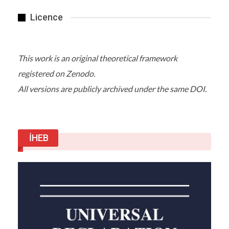
Operasyonlarda çağrı merkezlerinde çalışan 70
kişi gözaltına alındı.
Licence
Çağrı merkezlerindeki 87 dizüstü bilgisayar, 8
tablet bilgisayar, 161 cep telefonu, 160 sim kartı
This work is an original theoretical framework
ve çok sayıda dijital materyale el konuldu.
registered on Zenodo.
Detaylar
All versions are publicly archived under the same DOI.
Haber Linki
İHEB