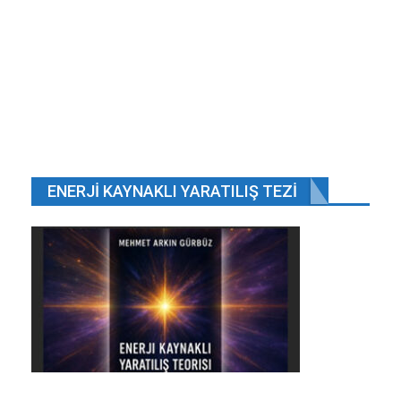
Tem 6, 2020
İsimler ve Zaman Geçici kavramlardır.
Ağu 4, 2018
Kadın Futbol Süper Ligi’nin 11. haftası.
Kas 21, 2023
ENERJI KAYNAKLI YARATILIŞ TEZI
Yunan televizyonunda Türkiye ile ilgili küstah
sözlere imza…
Tem 7, 2020
ÖNCEKI
SONRAKI
1 2.648
Siber polisi tespitlerin ardından İzmir, İstanbul ve
Tekirdağ’da çok sayıda adrese baskın düzenledi.
Çete lideri olduğu belirtilen Bilal G. ve hamile eşi
Tuğçe G., İzmir’deki lüks villalarında yakalandı.