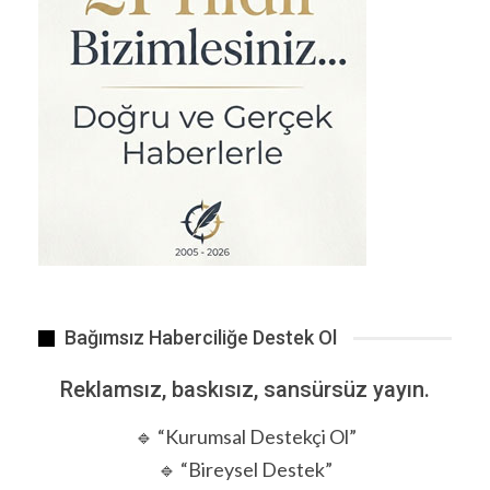
Maalesef artık yemiyor…
Bağımsız Haberciliğe Destek Ol
Reklamsız, baskısız, sansürsüz yayın.
Laboratuvar ortamında hem yağ hem de kas hücrelerinden…
🔹 “Kurumsal Destekçi Ol”
🔹 “Bireysel Destek”