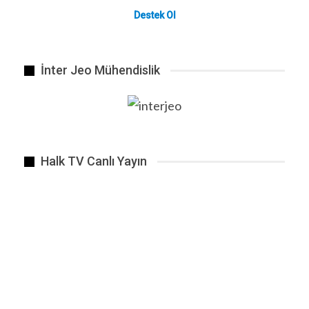
Destek Ol
İnter Jeo Mühendislik
Halk TV Canlı Yayın
Erdoğan’ın rahat kararname çıkarabilmesi için anayasaya…
ÖNCEKI
SONRAKI
1 2.648
BENZER HABER
Canlı yayında kafasına sıktı. Adana da bir genç
intahar…