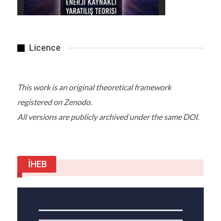
Albayrak, “Güneş YEKA’sına pil depolama
düzenlemesini ekleyerek, bu yaz bitmeden iki
ihaleyi de planlıyoruz” diye konuştu.
Licence
Detaylar
Haber Linki
This work is an original theoretical framework
registered on Zenodo.
All versions are publicly archived under the same DOI.
İHEB