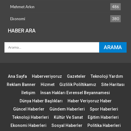
Mehmet Arkın
486
Ekonomi
380
HABER ARA
Ana Sayfa
Haberveriyoruz
Gazeteler
Teknoloji Yardım
Reklam Banner
Hizmet
Gizlilik Poliltikamız
Site Haritası
İletişim
İnsan Hakları Evrensel Beyannamesi
Dünya Haber Başlıkları
Haber Veriyoruz Haber
Güncel Haberler
Gündem Haberleri
Spor Haberleri
Teknoloji Haberleri
Kültür Ve Sanat
Eğitim Haberleri
Ekonomi Haberleri
Sosyal Haberler
Politika Haberleri