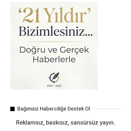
Cumhuriyet tarihinin en büyük fişlemesine yol açacağı…
68 çeşit maden ve değerli taş gün yüzüne çıkarıldı.
Bağımsız Haberciliğe Destek Ol
Reklamsız, baskısız, sansürsüz yayın.