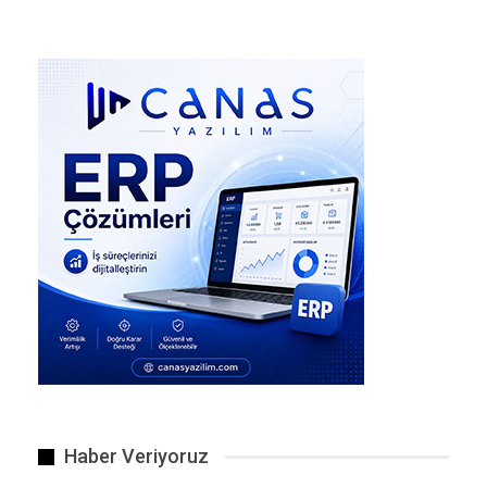
Yolcu otobüsünün 800 metrelik uçuruma yuvarlanması sonucu
31…
Haber Veriyoruz