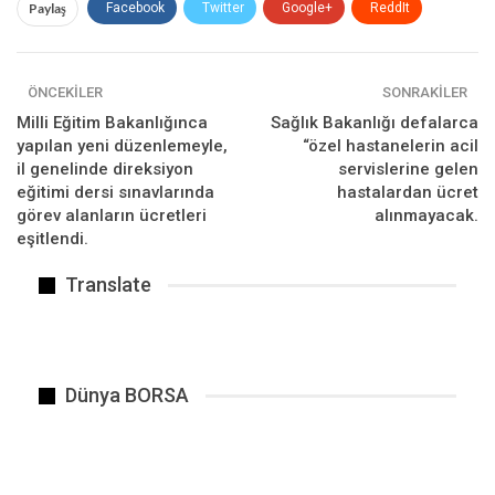
Paylaş
Facebook
Twitter
Google+
ReddIt
konuşmada, “Borda, dünyada yetkin kurumlarda
çalışan uzmanlarla bir ekip kurduk, bazı önemli
WhatsApp
Pinterest
E-posta
tesisleri açıklayacağız” dedi.
ÖNCEKILER
SONRAKILER
Bakan Albayrak, “Rüzgarda dünyanın en büyük
Milli Eğitim Bakanlığınca
Sağlık Bakanlığı defalarca
off-shore (deniz) projesini hazırlıyoruz. İhalesini
yapılan yeni düzenlemeyle,
“özel hastanelerin acil
bu yıl düşünüyoruz” diye konuştu.
il genelinde direksiyon
servislerine gelen
eğitimi dersi sınavlarında
hastalardan ücret
görev alanların ücretleri
alınmayacak.
BENZER HABER
eşitlendi.
Translate
Dünya BORSA