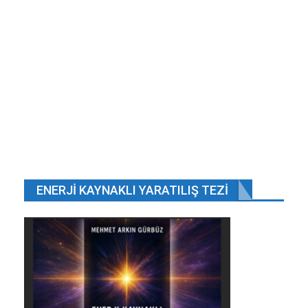
Mehmet Özmen ve Taha Emre Özdemir,
Kastamonu’da…
Oca 19, 2020
Cesedi, suya atılan bir plastik manken sanan
turistler,…
Kas 7, 2019
Çeke hapis cezası kaldırılmazsa yüz binlerce
esnafa 26…
May 29, 2020
ÖNCEKI
SONRAKI
1 2.648
ENERJI KAYNAKLI YARATILIŞ TEZI
“Güneş YEKA’sına pil depolama düzenlemesi
ekleyeceğiz”
Enerji ve Tabii Kaynaklar Bakanı Albayrak, “Güneş
ve rüzgarda 1000’er megavatlık yeni ihaleler için
çalışmalara başladık” dedi.