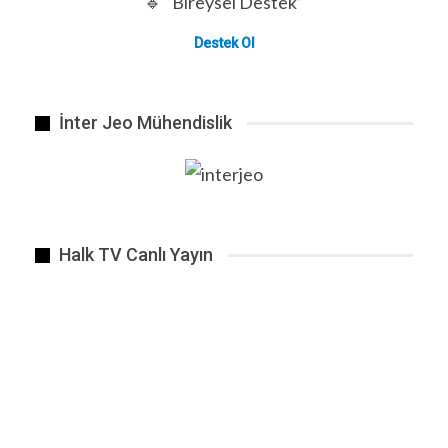
🔹 “Bireysel Destek”
Destek Ol
İnter Jeo Mühendislik
Beşiktaş Dortmund maçı sonrası Sergen Yalçın
ÖNCEKI
SONRAKI
1 2.648
Halk TV Canlı Yayın
BENZER HABER
Beynin tracklarının enerji ile dolması.
Nis 2, 2021
Bizim gündemimizde af diye bir şey yok. Kimse
bize farklı…