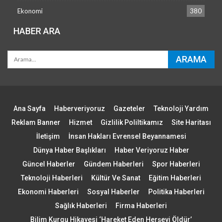
Ekonomi
380
HABER ARA
Ana Sayfa
Haberveriyoruz
Gazeteler
Teknoloji Yardım
Reklam Banner
Hizmet
Gizlilik Poliltikamız
Site Haritası
İletişim
İnsan Hakları Evrensel Beyannamesi
Dünya Haber Başlıkları
Haber Veriyoruz Haber
Güncel Haberler
Gündem Haberleri
Spor Haberleri
Teknoloji Haberleri
Kültür Ve Sanat
Eğitim Haberleri
Ekonomi Haberleri
Sosyal Haberler
Politika Haberleri
Sağlık Haberleri
Firma Haberleri
Bilim Kurgu Hikayesi ‘Hareket Eden Herşeyi Öldür’