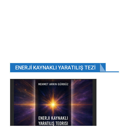
Haz 10, 2018
Gebze de Anne Kız evlerinde ölü bulundu.
Eyl 10, 2025
8’inci sınıfa devam eden öğrencilerin isteğe
bağlı…
Haz 2, 2018
ÖNCEKI
SONRAKI
1 2.648
ENERJI KAYNAKLI YARATILIŞ TEZI
AJANDASI KALABALIK
Erdoğan’ın Papa ile görüşmesinde, Türkiye-
Vatikan ilişkileri, Kudüs’le ilgili gelişmeler, bölgesel
sorunlar, Suriye’de yaşanan insanlık trajedisi,
terör, yabancı ve İslam düşmanlığıyla mücadele
gibi konular ele alınacak. Erdoğan, Türkiye’den
Vatikan’a 59 yıl aranın ardından Cumhurbaşkanı