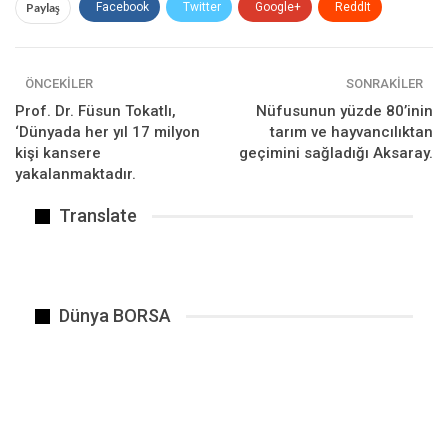
Cumhurbaşkanı Recep Tayyip Erdoğan, bu yılın ilk
Paylaş
Facebook
Twitter
Google+
ReddIt
yurt dışı ziyaretini gerçekleştireceği Vatikan’da
WhatsApp
Pinterest
E-posta
Katoliklerin ruhani lideri Papa Franciscus ile
“Kudüs” meselesini ele alacak. Erdoğan, Papa
ÖNCEKILER
SONRAKILER
Francis’in davetlisi olarak 4-5 Şubat’ta Vatikan’a
Prof. Dr. Füsun Tokatlı,
Nüfusunun yüzde 80’inin
resmi ziyaret gerçekleştirecek.
‘Dünyada her yıl 17 milyon
tarım ve hayvancılıktan
kişi kansere
geçimini sağladığı Aksaray.
yakalanmaktadır.
BENZER HABER
Translate
Dünya BORSA