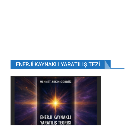
Oca 15, 2025
İyi bir Müslüman mısın?
May 14, 2026
ÖNCEKI
SONRAKI
1 2.648
Cumhurbaşkanı Recep Tayyip Erdoğan, Ayasofya
Müzesi’nde düzenlenen “Yeditepe Bienali”nin
ENERJI KAYNAKLI YARATILIŞ TEZI
açılışında konuştu. Etkinliğin gerçekleştirildiği
mekandan dolayı heyecanlı ve duygusal olduğunu
söyleyen Erdoğan, “Öyle zannediyorum ki bu
muhteşem, muhteşem olduğu kadar mübarek
çatının, kubbenin altında konuşmak, hele hele
garip asırlardan sonra konuşmak bayağı zor.
Birçok duygusallığı da beraberinde getiriyor.
Bugün burada böyle bir Yeditepe Bienali’nin
yapılmasını gerçekten çok anlamlı buluyorum”
diye konuştu. Etkinliğin düzenlenmesinde emeği,