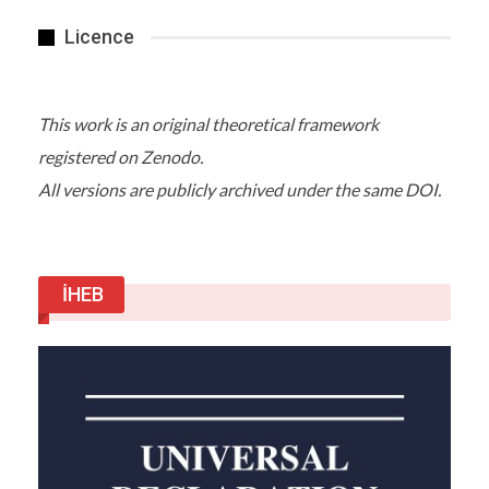
katkısı ve desteği olan tüm kurumlara,
Licence
sponsorlara ve sanatçılara teşekkür eden
Cumhurbaşkanı Erdoğan, “Kendi alanında
dünyada bir ilk olan, 600 sanatçının 3 bine yakın
This work is an original theoretical framework
eserini bünyesinde barındıran Yeditepe
Bineali’nin gelenekli sanatlarımızın tanıtımı
registered on Zenodo.
noktasında çok önemli bir rol oynayacağına
All versions are publicly archived under the same DOI.
inanıyorum. Yeditepe Bienali’nin, bu tür
organizasyonlarda sıkça tekrarlanan bir yanlışı
düzelttiğini görmekten de ayrıca memnuniyet
duyuyorum. Genelde sergiler ve bienaller kapalı
İHEB
mekanlarda icra ediliyordu. Sanat eserlerini dört
duvarın boğuculuğuna hapseden bu anlayış,
estetiği öldürmenin yanında, çoğu zaman
eserlerin geniş kitlelere ulaşmasına da mani
oluyordu. Oysa İstanbul gibi, her köşesi ayrı bir
medeniyetin, farklı bir kültürün eserleriyle
dokunmuş kadim bir şehrin, bizatihi kendisi sanat