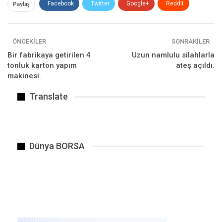
tane eser ortaya koyun be. Demek ki bizi
Paylaş
Facebook
Twitter
Google+
ReddIt
beklediler” dedi.
WhatsApp
Pinterest
E-posta
ÖNCEKILER
SONRAKILER
BENZER HABER
Bir fabrikaya getirilen 4
Uzun namlulu silahlarla
tonluk karton yapım
ateş açıldı.
makinesi.
Translate
Dünya BORSA
Tütün ve tütün mamullerine gelen son zamların ardından…