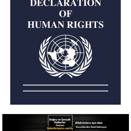
galerisidir. Hayatın dadası içinde sakinleri
tarafından fark edilmese de bu şehrin, özellikle
tarihiyarım adanın tamamı devasa bir açık hava
müzesidir” dedi.
Detaylar
Haber Linki