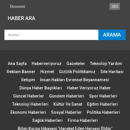
Ekonomi
380
HABER ARA
Ana Sayfa
Haberveriyoruz
Gazeteler
Teknoloji Yardım
Reklam Banner
Hizmet
Gizlilik Poliltikamız
Site Haritası
İletişim
İnsan Hakları Evrensel Beyannamesi
Dünya Haber Başlıkları
Haber Veriyoruz Haber
Güncel Haberler
Gündem Haberleri
Spor Haberleri
Teknoloji Haberleri
Kültür Ve Sanat
Eğitim Haberleri
Ekonomi Haberleri
Sosyal Haberler
Politika Haberleri
Sağlık Haberleri
Firma Haberleri
Bilim Kurgu Hikayesi ‘Hareket Eden Herşeyi Öldür’