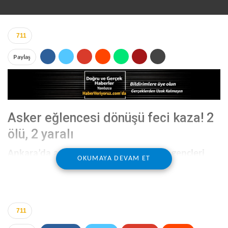
711
Paylaş
Asker eğlencesi dönüşü feci kaza! 2
ölü, 2 yaralı
Ankara’da asker eğlencesinden dönen gençleri
OKUMAYA DEVAM ET
taşıyan otomobilin kontrolden çıkarak,
bariyerlere çarpması sonucu 2 kişi hayatını
kaybetti, 2 kişi yaralandı.
711
BENZER HABER