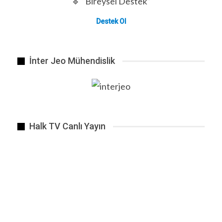
🔹 “Bireysel Destek”
Destek Ol
Terör örgütü DEAŞ destekçileri, Twitter üzerinden…
İnter Jeo Mühendislik
Halk TV Canlı Yayın
2025 yılı Güneş Tutulması geri sayımı başladı. 29 Mart 2025…
ÖNCEKI
SONRAKI
1 2.648