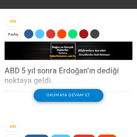
680
Paylaş
ABD 5 yıl sonra Erdoğan’ın dediği
noktaya geldi.
Türkiye’nin kararlılığı Washington’ın aklını başına
OKUMAYA DEVAM ET
getirdi. Erdoğan’ın 5 yıl önce gündeme taşıdığı
‘Güvenli Bölge’ teklifini kabul etmeyen ABD,
Zeytin Dalı Operasyonu’nun ardından ise
Türkiye’ye ‘Birlikte çalışabiliriz’ dedi.
680
ABD Dışişleri Bakanı Rex Tillerson’ın yaptığı