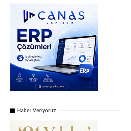
‘altın sahtekarları’ Darphane mührünü de taklit etti.
Haber Veriyoruz