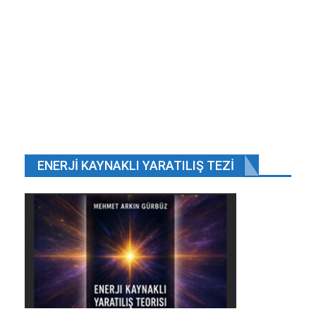
BENZER HABER
2023’ün sonuna geldiğimiz şu günlerde
yılbaşını…
Ara 14, 2023
Afganistan’da Bagram Hava Üssü yakınında
bombalı saldırı…
Nis 10, 2019
ENERJI KAYNAKLI YARATILIŞ TEZI
Engelli Kız Çocuğuna Cinsel İstismar
Eki 13, 2018
“Görünmez Ekonomi”nin derinlikleri.
Şub 25, 2026
ÖNCEKI
SONRAKI
1 2.648