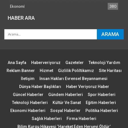
Ekonomi
380
HABER ARA
Ana Sayfa
Haberveriyoruz
Gazeteler
Teknoloji Yardım
Reklam Banner
Hizmet
Gizlilik Poliltikamız
Site Haritası
İletişim
İnsan Hakları Evrensel Beyannamesi
Dünya Haber Başlıkları
Haber Veriyoruz Haber
Güncel Haberler
Gündem Haberleri
Spor Haberleri
Teknoloji Haberleri
Kültür Ve Sanat
Eğitim Haberleri
Ekonomi Haberleri
Sosyal Haberler
Politika Haberleri
Sağlık Haberleri
Firma Haberleri
Bilim Kurgu Hikayesi ‘Hareket Eden Herşeyi Öldür’