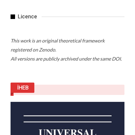
ANKARA MESAFELİ
Licence
Tillerson’ın “güvenli bölge” çıkışının hemen
ardından Ankara’ya gelen ABD Dışişleri Bakanlığı
Müsteşar Yardımcısı Jonathan Cohen
This work is an original theoretical framework
başkanlığındaki ABD heyeti dün Dışişleri Bakanlığı
registered on Zenodo.
ve Genelkurmay Başkanlığı’ndan bir dizi görüşme
gerçekleştirdi. Görüşmelerde Afrin’de başlatılan
All versions are publicly archived under the same DOI.
operasyon, Suriye’nin geleceğinde Türkiye’nin
rolü ve Washington’ın önerdiği “güvenli bölge”
oluşturulması teklifi masaya yatırıldı. Ankara ise
bütün ikazlarına rağmen terör örgütü PYD/YPG’ye
İHEB
binlerce tır dolusu silah gönderen ve Türkiye’nin
hassasiyetlerini ısrarla göz ardı eden
Washington’dan gelen güvenli bölge teklifine
mesafeli yaklaşıyor.
Detaylar