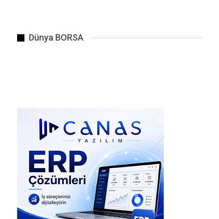
yakın bir zamanda, sırt çantasında gizlediği ağır
mühimmatla okul binasına girdi.
Dünya BORSA
Saldırganın, özellikle 5. sınıf öğrencilerinin
bulunduğu sınıfları hedef seçtiği ve kapıları
kapatarak ateş açtığı öğrenildi. Silah sesleri
üzerine okulda büyük bir panik yaşanırken,
ihbar üzerine bölgeye çok sayıda Özel Harekat
polisi ve ambulans sevk edildi.
ACI BİLANÇO: 10 ÖLÜ, 13 YARALI
Sağlık Bakanlığı ve Valilikten yapılan son
açıklamalara göre, saldırıda hayatını
kaybedenlerin sayısı 10’a yükseldi. Hayatını
kaybedenlerin 8’inin çocuk, 1’inin ise
öğrencilerini korumaya çalışan bir öğretmen
olduğu bildirildi. Saldırganın, eyleminin
sonunda aynı silahla yaşamına son verdiği teyit