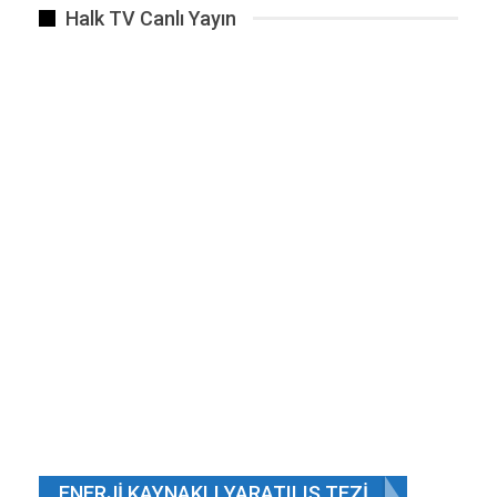
Halk TV Canlı Yayın
belirtiliyor.
Kaynak Gemini
Haber Veriyoruz
ENERJI KAYNAKLI YARATILIŞ TEZI