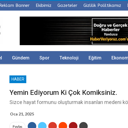
Reklam Banner
Ekibimiz
Gazeteler
Gizlilik Poliltikamız
l
Gündem
Spor
Teknoloji
Eğitim
Ekonom
HABER
Yemin Ediyorum Ki Çok Komiksiniz.
Sizce hayat formunu oluşturmak insanları medeni kö
Oca 21, 2025
Paylaş