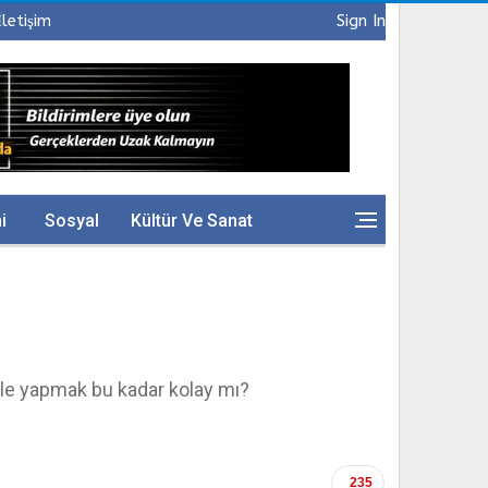
İletişim
Sign In
i
Sosyal
Kültür Ve Sanat
le yapmak bu kadar kolay mı?
235