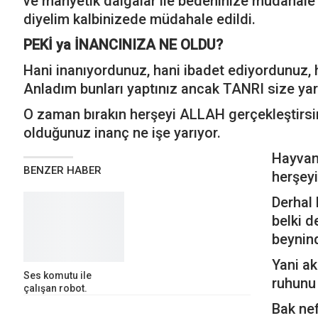
ve manyetik dalgalar ile bedeninize müdahale e
diyelim kalbinizede müdahale edildi.
PEKİ ya İNANCINIZA NE OLDU?
Hani inanıyordunuz, hani ibadet ediyordunuz, 
Anladım bunları yaptınız ancak TANRI size ya
O zaman bırakın herşeyi ALLAH gerçekleştirsin
olduğunuz inanç ne işe yarıyor.
Hayvan
BENZER HABER
herşeyi
Derhal
belki 
beynind
Yani ak
Ses komutu ile
ruhunu 
çalışan robot.
Bak nef