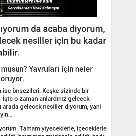
kıyorum da acaba diyorum,
ecek nesiller için bu kadar
ilir.
 musun? Yavruları için neler
koruyor.
n ise önsezileri. Keşke sizinde bir
z. İşte o zaman anlardınız gelecek
Bu arada gelecek nesiller diyorum, yani
ayın…
yorum. Tamam yiyeceklerle, içeceklerle