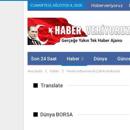
Haberveriyoruz
CUMARTESI, AĞUSTOS 8, 2026
Son 24 Saat
Haber
Dünya
Günce
Ana Sayfa
Haber
Yemin ediyorum ki Çok Komiksiniz.
Politika
Sağlık
Firmalar
Translate
Dünya BORSA