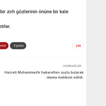
 bir zırh gözlerinin önüne bir kale
ılar.
erest
E-posta
235
SONRAKILER
Hazreti Muhammed’e hakaretten suçlu bularak
idama mahkum edildi.