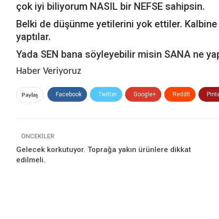
çok iyi biliyorum NASIL bir NEFSE sahipsin.
Belki de düşünme yetilerini yok ettiler. Kalbine
yaptılar.
Yada SEN bana söyleyebilir misin SANA ne yapt
Haber Veriyoruz
Paylaş
Facebook
Twitter
Google+
ReddIt
Pint
ÖNCEKILER
Gelecek korkutuyor. Toprağa yakın ürünlere dikkat
edilmeli.