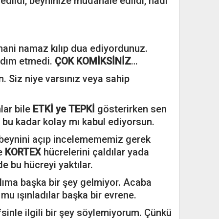
dildi, beyninize müdahale edildi, hadi
hani namaz kılıp dua ediyordunuz.
rdım etmedi.
ÇOK KOMİKSİNİZ
…
. Siz niye varsınız veya sahip
lar bile
ETKİ ye TEPKİ
gösterirken sen
 bu kadar kolay mı kabul ediyorsun.
 beynini açıp incelemememiz gerek
de
KORTEX
hücrelerini çaldılar yada
e bu hücreyi yaktılar.
lıma başka bir şey gelmiyor. Acaba
mu ışınladılar başka bir evrene.
sinle ilgili bir şey söylemiyorum. Çünkü