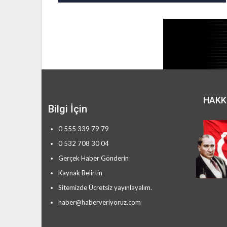
HAKK
Bilgi İçin
0 555 339 79 79
0 532 708 30 04
Gerçek Haber Gönderin
Kaynak Belirtin
Sitemizde Ücretsiz yayınlayalım.
haber@haberveriyoruz.com