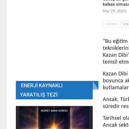
kalkan olması
Mar 29, 2020
ÖNCEKI
SON
“Bu eğitim 
teknikleri
Kazan Dibi
temsil etme
Kazan Dibi 
boyunca akt
ENERJI KAYNAKLI
kutlamalard
YARATILIŞ TEZI
Ancak, Tür
süredir res
Tarihsel ola
Ancak sektö