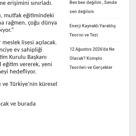
Ben ben değilim , Sende
e erişimini sınırladı.
sen değilsin.
ı, mutfak eğitimindeki
ına rağmen, çoğu dünya
Enerji Kaynaklı Yaratılış
ıyor.”
Teorisi ve Tezi
 meslek lisesi açılacak.
12 Ağustos 2026’da Ne
enciye ev sahipliği
etim Kurulu Başkanı
Olacak? Komplo
l eğitim vererek, yeni
Teorileri ve Gerçekler
meyi hedefliyor.
 ve Türkiye’nin küresel
lacak ve burada