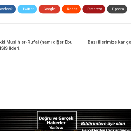
acebook
Twitter
Google+
ReddIt
Pinterest
E-posta
ki Muslih er-Rufai (namı diğer Ebu
Bazı illerimize kar ge
SIS lideri.