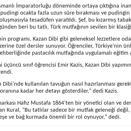
smanlı İmparatorluğu döneminde ortaya çıktığına inanı
ü pudingi ocakta fazla uzun süre bırakması ve pudingin 
oluşmasıyla tesadüfen yaratıldı. Şef, bu kızarmış taba
günden beri bu tatlı, Türk mutfağının sevilen bir klasiği
in programı, Kazan Dibi gibi geleneksel lezzetlere oda
zerine özel dersler sunuyor. Öğrenciler, Türkiye’nin ün
rehberliğinde pastacılık mutfağında uygulamalı eğitim a
 üçüncü sınıf öğrencisi Emir Kazis, Kazan Dibi yapımın
rendi.
n Dibi’nde kullanılan tavuğun nasıl hazırlanması gerekt
ranına kadar her detayı gösterdiler,” dedi Kazis.
markası Hafız Mustafa 1864’ten bir yönetici olan ve de
n Kural, “Bu tatlılar sadece bir mutfak geleneği değil
eşe ve bağ kurmada önemli bir rol oynuyor,” dedi.