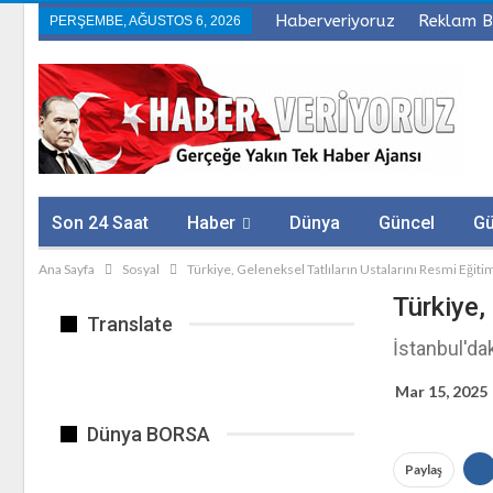
Haberveriyoruz
Reklam B
PERŞEMBE, AĞUSTOS 6, 2026
Son 24 Saat
Haber
Dünya
Güncel
G
Ana Sayfa
Sosyal
Türkiye, Geleneksel Tatlıların Ustalarını Resmi Eğitiml
Sağlık
Firmalar
Türkiye,
Translate
İstanbul'da
Mar 15, 2025
Dünya BORSA
Paylaş