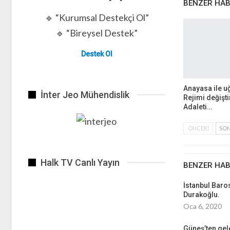
BENZER HA
🔹 “Kurumsal Destekçi Ol”
🔹 “Bireysel Destek”
Destek Ol
Anayasa ile u
İnter Jeo Mühendislik
Rejimi değişt
Adaleti…
ÖNCEKI
SON
Halk TV Canlı Yayın
BENZER HA
İstanbul Bar
Durakoğlu.
Oca 6, 2020
Güneş’ten gel