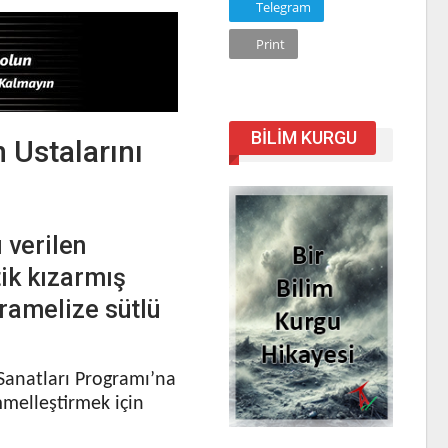
Telegram
Print
BILIM KURGU
n Ustalarını
 verilen
tik kızarmış
aramelize sütlü
Sanatları Programı’na
mmelleştirmek için