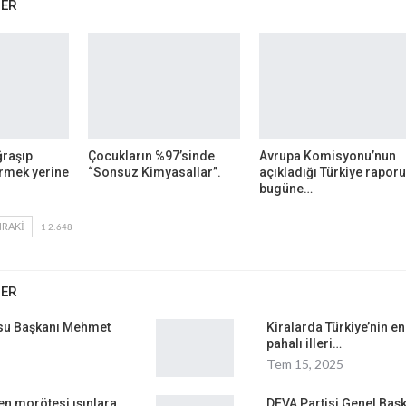
BER
ğraşıp
Çocukların %97’sinde
Avrupa Komisyonu’nun
irmek yerine
“Sonsuz Kimyasallar”.
açıkladığı Türkiye raporu
bugüne…
RAKI
1 2.648
BER
osu Başkanı Mehmet
Kiralarda Türkiye’nin en
pahalı illeri…
Tem 15, 2025
en morötesi ışınlara
DEVA Partisi Genel Başk