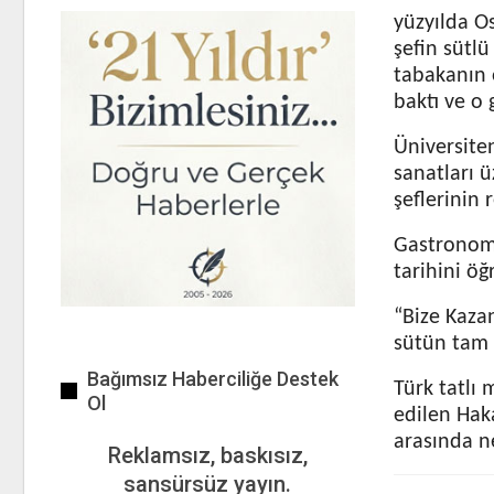
yüzyılda O
şefin sütl
tabakanın 
baktı ve o 
Üniversiten
sanatları ü
şeflerinin 
Gastronomi
tarihini öğ
“Bize Kaza
sütün tam o
Bağımsız Haberciliğe Destek
Türk tatlı 
Ol
edilen Haka
arasında n
Reklamsız, baskısız,
sansürsüz yayın.