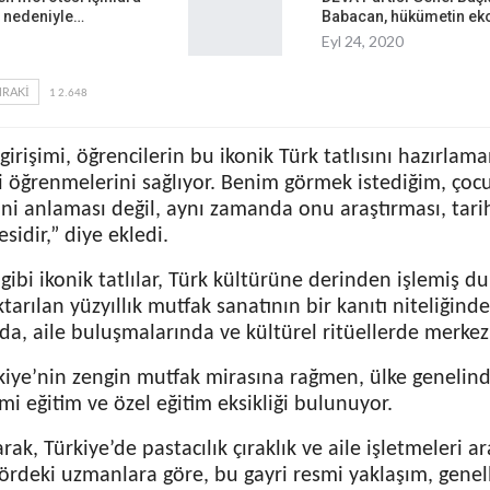
 nedeniyle…
Babacan, hükümetin e
Eyl 24, 2020
RAKI
1 2.648
girişimi, öğrencilerin bu ikonik Türk tatlısını hazırlam
ni öğrenmelerini sağlıyor. Benim görmek istediğim, çoc
’ni anlaması değil, aynı zamanda onu araştırması, tari
sidir,” diye ekledi.
gibi ikonik tatlılar, Türk kültürüne derinden işlemiş d
arılan yüzyıllık mutfak sanatının bir kanıtı niteliğinde.
a, aile buluşmalarında ve kültürel ritüellerde merkezi
kiye’nin zengin mutfak mirasına rağmen, ülke genelind
mi eğitim ve özel eğitim eksikliği bulunuyor.
rak, Türkiye’de pastacılık çıraklık ve aile işletmeleri ara
rdeki uzmanlara göre, bu gayri resmi yaklaşım, genellik