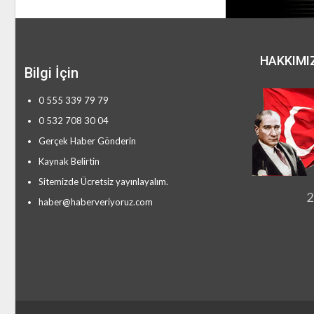
HAKKIMI
Bilgi İçin
0 555 339 79 79
0 532 708 30 04
Gerçek Haber Gönderin
Kaynak Belirtin
Sitemizde Ücretsiz yayınlayalım.
2
haber@haberveriyoruz.com