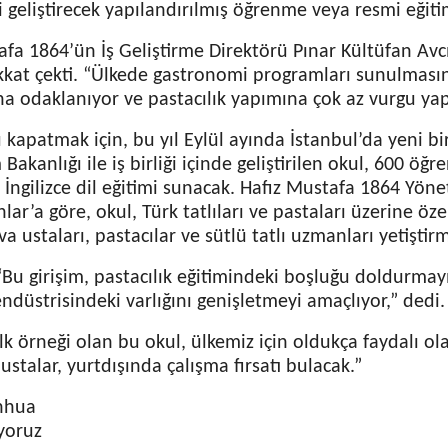
i geliştirecek yapılandırılmış öğrenme veya resmi eğitim
afa 1864’ün İş Geliştirme Direktörü Pınar Kültüfan Avc
kkat çekti. “Ülkede gastronomi programları sunulmas
na odaklanıyor ve pastacılık yapımına çok az vurgu yap
kapatmak için, bu yıl Eylül ayında İstanbul’da yeni bir
 Bakanlığı ile iş birliği içinde geliştirilen okul, 600 öğr
 İngilizce dil eğitimi sunacak. Hafız Mustafa 1864 Yön
ar’a göre, okul, Türk tatlıları ve pastaları üzerine öze
va ustaları, pastacılar ve sütlü tatlı uzmanları yetiştir
Bu girişim, pastacılık eğitimindeki boşluğu doldurmayı
endüstrisindeki varlığını genişletmeyi amaçlıyor,” dedi.
lk örneği olan bu okul, ülkemiz için oldukça faydalı o
n ustalar, yurtdışında çalışma fırsatı bulacak.”
nhua
yoruz