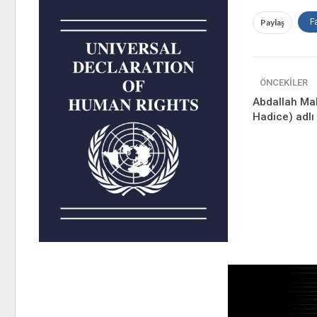
Paylaş
F
ÖNCEKILER
Abdallah Mak
Hadice) adlı I