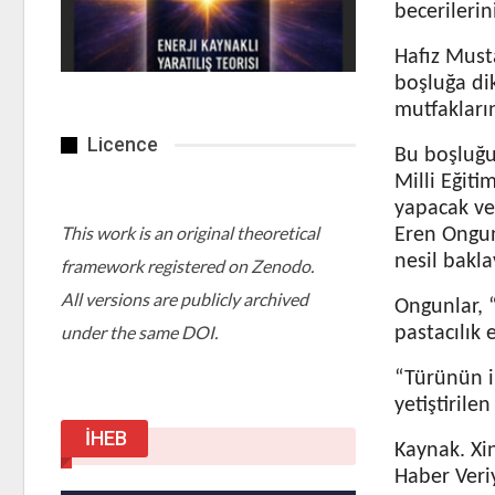
becerilerin
Hafız Must
boşluğa di
mutfakları
Licence
Bu boşluğu 
Milli Eğitim
yapacak ve
This work is an original theoretical
Eren Ongunl
nesil bakla
framework registered on Zenodo.
All versions are publicly archived
Ongunlar, “
under the same DOI.
pastacılık 
“Türünün i
yetiştirile
İHEB
Kaynak. Xi
Haber Veri