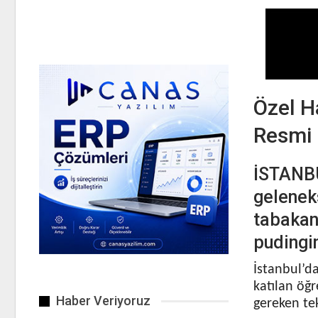
Özel Ha
Resmi E
İSTANBUL
geleneks
tabakanı
pudingin
İstanbul’d
katılan öğr
Haber Veriyoruz
gereken tek