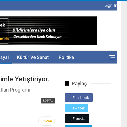
Sign In
syal
Kültür Ve Sanat
Politika
imle Yetiştiriyor.
Paylaş
tları Programı
Facebook
SOSYAL
Twitter
E-posta
1.264