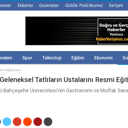
anner
Ekibimiz
Gazeteler
Gizlilik Poliltikamız
İletişim
ündem
Spor
Teknoloji
Eğitim
Ekonomi
So
e Yetiştiriyor.
 Geleneksel Tatlıların Ustalarını Resmi Eğit
ki Bahçeşehir Üniversitesi'nin Gastronomi ve Mutfak Sana