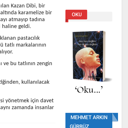
lan Kazan Dibi, bir
altında karamelize bir
OKU
kayı atmayıp tadına
 haline geldi.
klanan pastacılık
lü tatlı markalarının
lıyor.
ı ve bu tatlının zengin
iğinden, kullanılacak
rsi yönetmek için davet
, aynı zamanda insanlar
MEHMET ARKIN
GÜRBÜZ