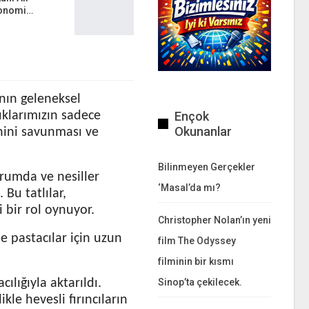
konomi…
anın geleneksel
Ençok
uklarımızın sadece
Okunanlar
hini savunması ve
Bilinmeyen Gerçekler
urumda ve nesiller
‘Masal’da mı?
 Bu tatlılar,
 bir rol oynuyor.
Christopher Nolan’ın yeni
e pastacılar için uzun
film The Odyssey
filminin bir kısmı
Sinop’ta çekilecek.
cılığıyla aktarıldı.
le hevesli fırıncıların