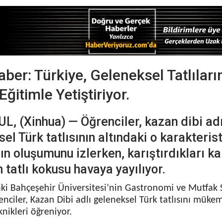
ber: Türkiye, Geleneksel Tatlıları
ğitimle Yetiştiriyor.
, (Xinhua) — Öğrenciler, kazan dibi adı
el Türk tatlısının altındaki o karakteris
n oluşumunu izlerken, karıştırdıkları k
 tatlı kokusu havaya yayılıyor.
aki Bahçeşehir Üniversitesi’nin Gastronomi ve Mutfak 
enciler, Kazan Dibi adlı geleneksel Türk tatlısını müke
nikleri öğreniyor.