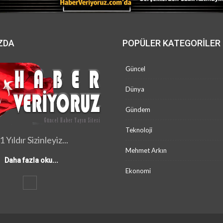
ZDA
POPÜLER KATEGORILER
Güncel
Dünya
Gündem
Teknoloji
1 Yıldır Sizinleyiz...
Mehmet Arkın
Daha fazla oku...
Ekonomi