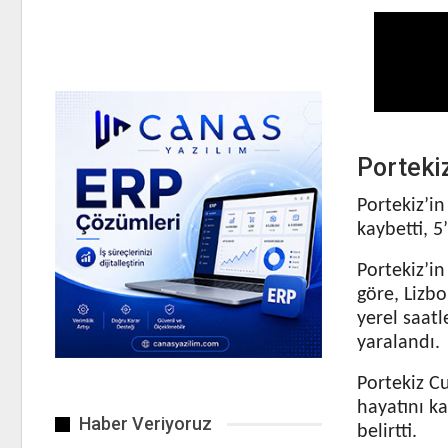
Portekiz
Portekiz’in
kaybetti, 5
Portekiz’in
göre, Lizbo
yerel saatl
yaralandı.
Portekiz C
hayatını k
Haber Veriyoruz
belirtti.