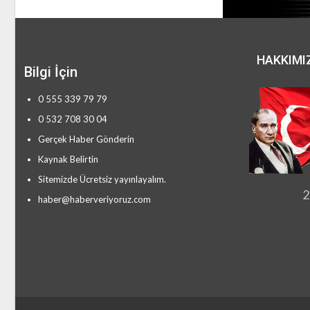
HAKKIMI
Bilgi İçin
0 555 339 79 79
0 532 708 30 04
Gerçek Haber Gönderin
Kaynak Belirtin
Sitemizde Ücretsiz yayınlayalım.
2
haber@haberveriyoruz.com