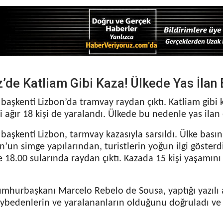
’de Katliam Gibi Kaza! Ülkede Yas İlan E
 başkenti Lizbon’da tramvay raydan çıktı. Katliam gibi 
’i ağır 18 kişi de yaralandı. Ülkede bu nedenle yas ilan 
 başkenti Lizbon, tarmvay kazasıyla sarsıldı. Ülke bası
n’un simge yapılarından, turistlerin yoğun ilgi gösterd
e 18.00 sularında raydan çıktı. Kazada 15 kişi yaşamını yi
umhurbaşkanı Marcelo Rebelo de Sousa, yaptığı yazılı
aybedenlerin ve yaralananların olduğunu doğruladı 