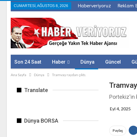
Haberveriyoruz
Reklam 
CUMARTESI, AĞUSTOS 8, 2026
Son 24 Saat
Haber
Dünya
Güncel
G
Ana Sayfa
Dünya
Tramvay raydan çıktı.
Sağlık
Firmalar
Tramvay
Translate
Portekiz'in
Eyl 4, 2025
Dünya BORSA
Paylaş