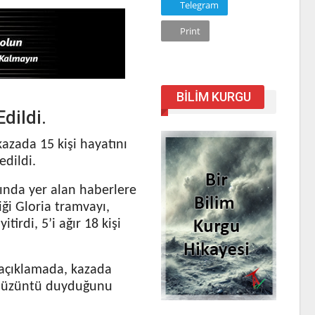
Telegram
Print
BILIM KURGU
dildi.
kazada 15 kişi hayatını
edildi.
nında yer alan haberlere
iği Gloria tramvayı,
tirdi, 5’i ağır 18 kişi
 açıklamada, kazada
ve üzüntü duyduğunu