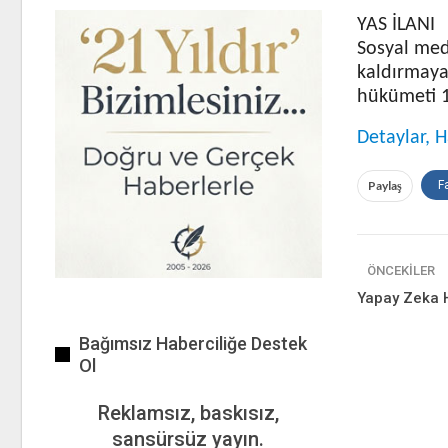
YAS İLANI
Sosyal med
kaldırmaya
hükümeti 1 
Detaylar, H
Paylaş
F
ÖNCEKILER
Yapay Zeka Hi
Bağımsız Haberciliğe Destek
Ol
Reklamsız, baskısız,
sansürsüz yayın.