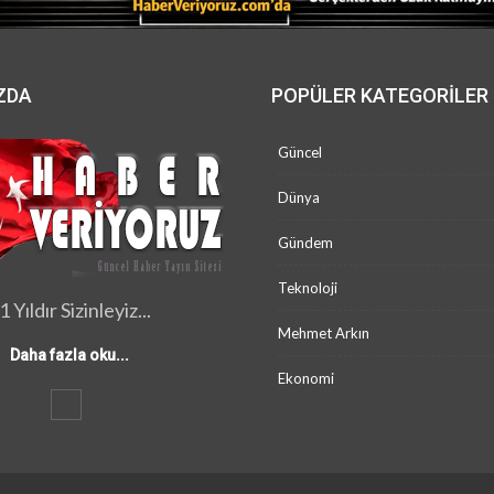
ZDA
POPÜLER KATEGORILER
Güncel
Dünya
Gündem
Teknoloji
1 Yıldır Sizinleyiz...
Mehmet Arkın
Daha fazla oku...
Ekonomi