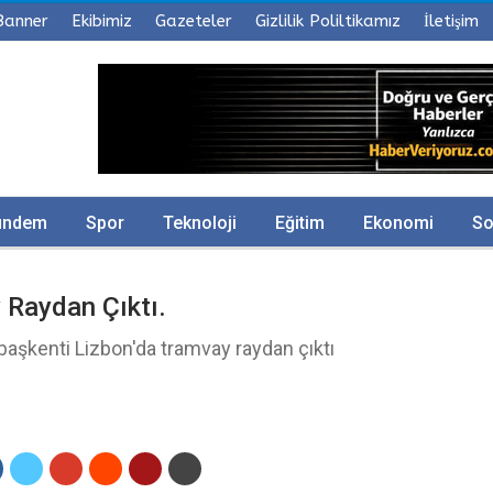
Banner
Ekibimiz
Gazeteler
Gizlilik Poliltikamız
İletişim
ündem
Spor
Teknoloji
Eğitim
Ekonomi
So
 Raydan Çıktı.
 başkenti Lizbon'da tramvay raydan çıktı