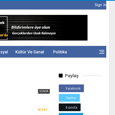
Sign In
syal
Kültür Ve Sanat
Politika
Paylaş
Facebook
DÜNYA
Twitter
E-posta
18.512