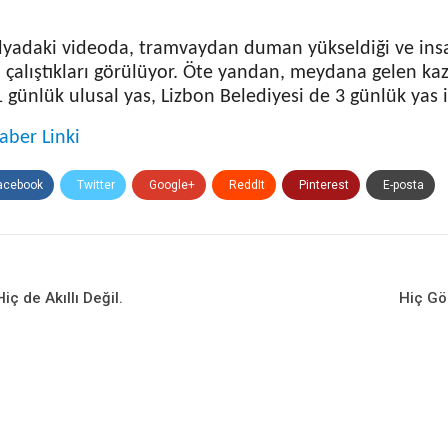
yadaki videoda, tramvaydan duman yükseldiği ve insa
 çalıştıkları görülüyor. Öte yandan, meydana gelen ka
günlük ulusal yas, Lizbon Belediyesi de 3 günlük yas il
aber Linki
acebook
Twitter
Google+
ReddIt
Pinterest
E-posta
ç de Akıllı Değil.
Hiç Gö