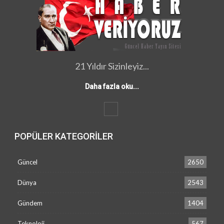
21 Yıldır Sizinleyiz...
Daha fazla oku...
POPÜLER KATEGORILER
Güncel
2650
Dünya
2543
Gündem
1404
Teknoloji
567