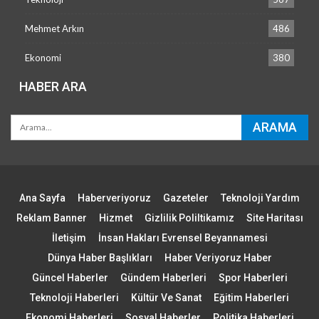
Mehmet Arkın
486
Ekonomi
380
HABER ARA
Ana Sayfa
Haberveriyoruz
Gazeteler
Teknoloji Yardım
Reklam Banner
Hizmet
Gizlilik Poliltikamız
Site Haritası
İletişim
İnsan Hakları Evrensel Beyannamesi
Dünya Haber Başlıkları
Haber Veriyoruz Haber
Güncel Haberler
Gündem Haberleri
Spor Haberleri
Teknoloji Haberleri
Kültür Ve Sanat
Eğitim Haberleri
Ekonomi Haberleri
Sosyal Haberler
Politika Haberleri