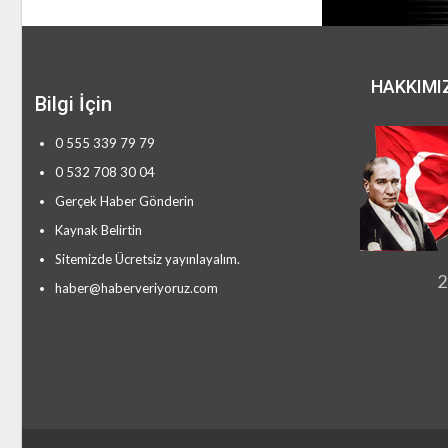
HAKKIMI
Bilgi İçin
0 555 339 79 79
0 532 708 30 04
Gerçek Haber Gönderin
Kaynak Belirtin
Sitemizde Ücretsiz yayınlayalım.
2
haber@haberveriyoruz.com