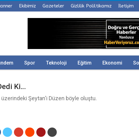
anner
Ekibimiz
Gazeteler
Gizlilik Poliltikamız
İletişim
ündem
Spor
Teknoloji
Eğitim
Ekonomi
So
Dedi Ki…
n üzerindeki Şeytan'i Düzen böyle oluştu.