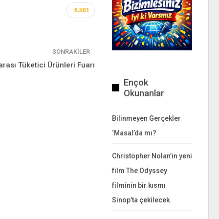
6.501
SONRAKILER
rası Tüketici Ürünleri Fuarı
Ençok
Okunanlar
Bilinmeyen Gerçekler
‘Masal’da mı?
Christopher Nolan’ın yeni
film The Odyssey
filminin bir kısmı
Sinop’ta çekilecek.