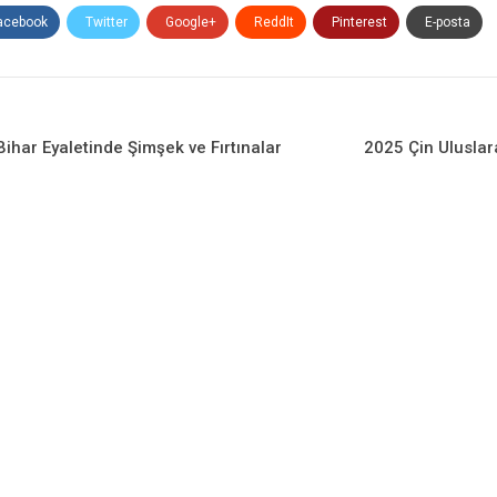
acebook
Twitter
Google+
ReddIt
Pinterest
E-posta
Bihar Eyaletinde Şimşek ve Fırtınalar
2025 Çin Uluslara