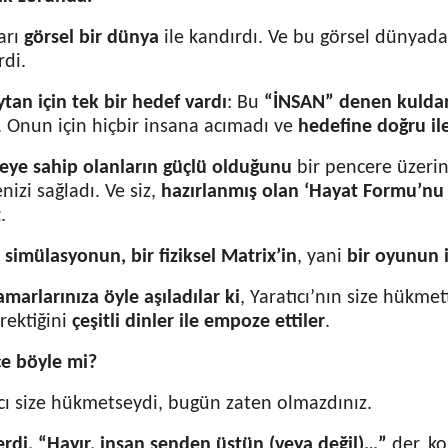
arı
görsel bir dünya
ile kandırdı. Ve bu görsel dünyad
di.
ytan için tek bir hedef vardı
: Bu
“İNSAN” denen kulda
. Onun için hiçbir insana acımadı ve
hedefine doğru i
ye sahip olanların güçlü olduğunu
bir pencere üzerin
izi sağladı. Ve siz,
hazırlanmış olan ‘Hayat Formu’nu
z
.
r simülasyonun, bir fiziksel Matrix’in
, yani
bir oyunun i
marlarınıza öyle aşıladılar ki
, Yaratıcı’nın size hükmet
rektiğini
çeşitli dinler ile empoze ettiler
.
ce böyle mi?
ıcı size hükmetseydi, bugün zaten olmazdınız.
erdi, “Hayır, insan senden üstün (veya değil)…”
der, k