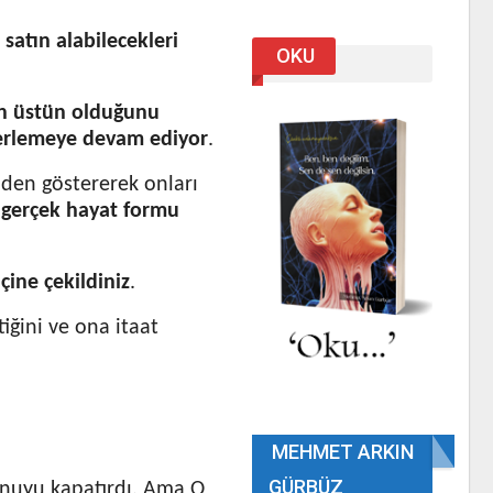
a
satın alabilecekleri
OKU
n üstün olduğunu
lerlemeye devam ediyor
.
den göstererek onları
 gerçek hayat formu
çine çekildiniz
.
tiğini ve ona itaat
MEHMET ARKIN
GÜRBÜZ
onuyu kapatırdı. Ama O