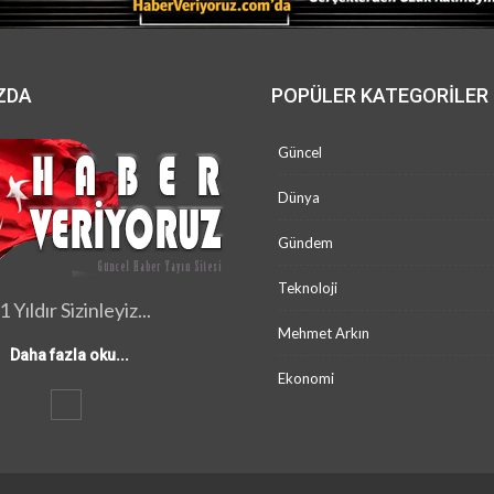
ZDA
POPÜLER KATEGORILER
Güncel
Dünya
Gündem
Teknoloji
1 Yıldır Sizinleyiz...
Mehmet Arkın
Daha fazla oku...
Ekonomi