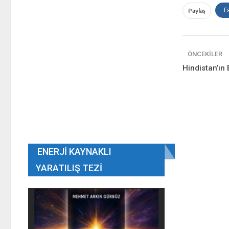
Paylaş
F
ÖNCEKILER
Hindistan’ın 
ENERJI KAYNAKLI
YARATILIŞ TEZI