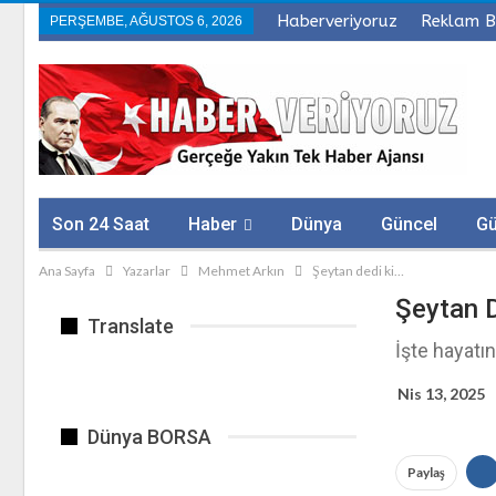
Haberveriyoruz
Reklam B
PERŞEMBE, AĞUSTOS 6, 2026
Son 24 Saat
Haber
Dünya
Güncel
G
Ana Sayfa
Yazarlar
Mehmet Arkın
Şeytan dedi ki…
Sağlık
Firmalar
Şeytan 
Translate
İşte hayatı
Nis 13, 2025
Dünya BORSA
Paylaş