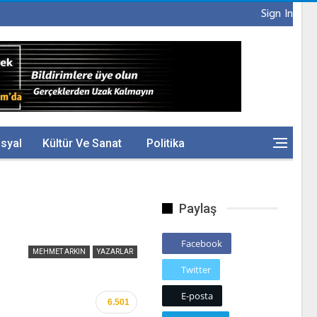
Sign In
syal
Kültür Ve Sanat
Politika
Paylaş
Facebook
MEHMET ARKIN
YAZARLAR
Twitter
E-posta
6.501