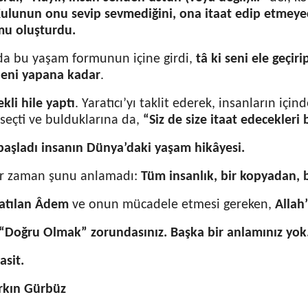
ulunun onu sevip sevmediğini, ona itaat edip etmeyec
mu oluşturdu.
da bu yaşam formunun içine girdi,
tâ ki seni ele geçir
leni yapana kadar
.
ekli hile yaptı
. Yaratıcı’yı taklit ederek, insanların içi
seçti ve bulduklarına da,
“Siz de size itaat edecekleri
 başladı insanın Dünya’daki yaşam hikâyesi.
ir zaman şunu anlamadı:
Tüm insanlık, bir kopyadan, b
atılan Âdem
ve onun mücadele etmesi gereken,
Allah
 “Doğru Olmak” zorundasınız. Başka bir anlamınız yok
asit.
kın Gürbüz