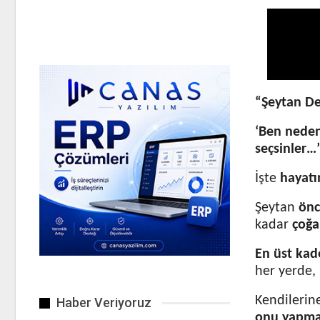
“Şeytan De
‘Ben neden
seçsinler…’
İşte
hayatı
Şeytan
önc
kadar
çoğa
En üst ka
her yerde,
Kendileri
Haber Veriyoruz
onu yapma