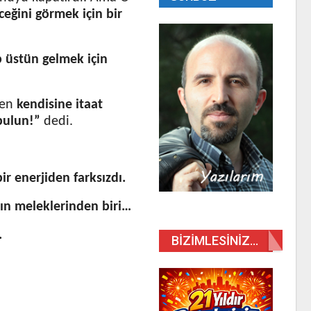
eğini görmek için bir
ip üstün gelmek için
nden
kendisine itaat
 bulun!”
dedi.
ir enerjiden farksızdı.
’ın meleklerinden biri…
.
BIZIMLESINIZ…