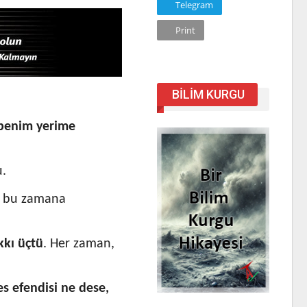
Telegram
Print
BILIM KURGU
 benim yerime
u.
en bu zamana
kkı üçtü
. Her zaman,
s efendisi ne dese,