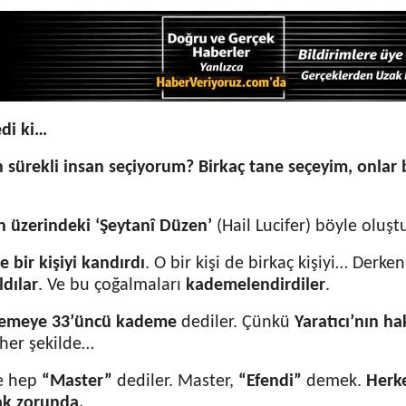
di ki…
 sürekli insan seçiyorum? Birkaç tane seçeyim, onlar
n üzerindeki ‘Şeytanî Düzen’
(Hail Lucifer) böyle oluşt
e bir kişiyi kandırdı
. O bir kişi de birkaç kişiyi… Derk
ldılar
. Ve bu çoğalmaları
kademelendirdiler
.
demeye 33’üncü kademe
dediler. Çünkü
Yaratıcı’nın ha
 her şekilde…
ne hep
“Master”
dediler. Master,
“Efendi”
demek.
Herke
k zorunda.