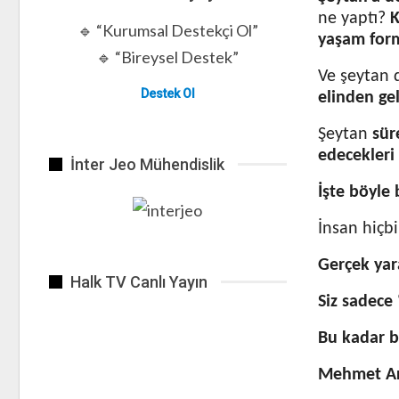
ne yaptı?
K
🔹 “Kurumsal Destekçi Ol”
yaşam for
🔹 “Bireysel Destek”
Ve şeytan 
Destek Ol
elinden ge
Şeytan
sür
edecekleri
İnter Jeo Mühendislik
İşte böyle
İnsan hiçb
Gerçek yar
Halk TV Canlı Yayın
Siz sadece
Bu kadar b
Mehmet Ar