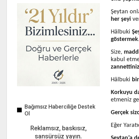
Şeytan onl
her şeyi
ver
Hâlbuki
Şe
göstermek
Size,
madde
kabul etmen
zannettini
Hâlbuki
bi
Korkuyu da
etmeniz ge
Bağımsız Haberciliğe Destek
Gerçek siz
Ol
Eğer Yarat
Reklamsız, baskısız,
sansürsüz yayın.
Şeytan’a d