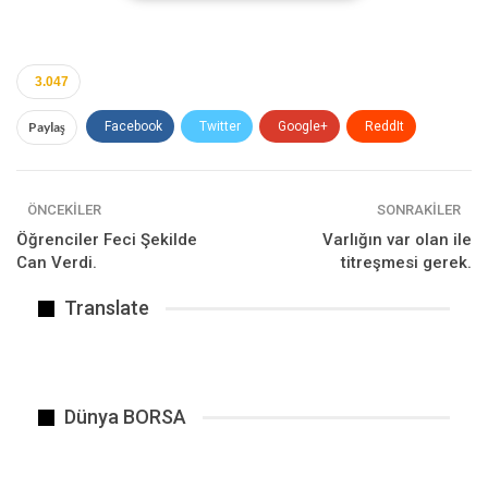
3.047
Paylaş
Facebook
Twitter
Google+
ReddIt
WhatsApp
Pinterest
E-posta
ÖNCEKILER
SONRAKILER
Öğrenciler Feci Şekilde
Varlığın var olan ile
Can Verdi.
titreşmesi gerek.
Translate
Dünya BORSA