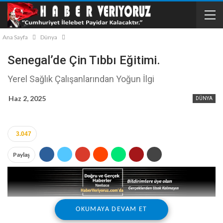
Ana Sayfa
Dünya
Senegal’de Çin Tıbbı Eğitimi.
Yerel Sağlık Çalışanlarından Yoğun İlgi
Haz 2, 2025
DÜNYA
3.047
Paylaş
OKUMAYA DEVAM ET