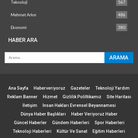
Teknoloji
567
Mehmet Arkın
486
Ekonomi
380
HABER ARA
Ana Sayfa
Haberveriyoruz
Gazeteler
Teknoloji Yardım
Reklam Banner
Hizmet
Gizlilik Poliltikamız
Site Haritası
İletişim
İnsan Hakları Evrensel Beyannamesi
Dünya Haber Başlıkları
Haber Veriyoruz Haber
Güncel Haberler
Gündem Haberleri
Spor Haberleri
Teknoloji Haberleri
Kültür Ve Sanat
Eğitim Haberleri