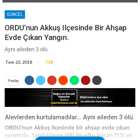
GÜNCEL
ORDU’nun Akkuş Ilçesinde Bir Ahşap
Evde Çıkan Yangın.
Aynı aileden 3 ölü.
Tem 22, 2018
718
Paylaş
Alevlerden kurtulamadılar… Aynı aileden 3 ölü.
ORDU’nun Akkuş ilçesinde bir ahşap evde çıkan
yangında, Sabri Güneş (68) ile oğlu Hasan (53) ve