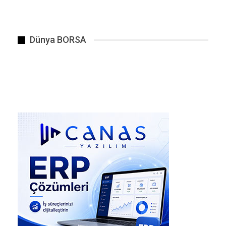
sivil yaşamını yitirdi.
Medya Ofisinin açıklamasında, Açıklamada 27
Mayıs ile 12 Temmuz tarihleri arasında
Dünya BORSA
gerçekleşen saldırılarda 805 Filistinlinin
yaşamını yitirdiği , 5 bin 252 kişinin ise
yaralandığı belirtilirken 42 kişinin hâlâ kayıp
olduğu bildirildi.
detaylar, Haber Linki