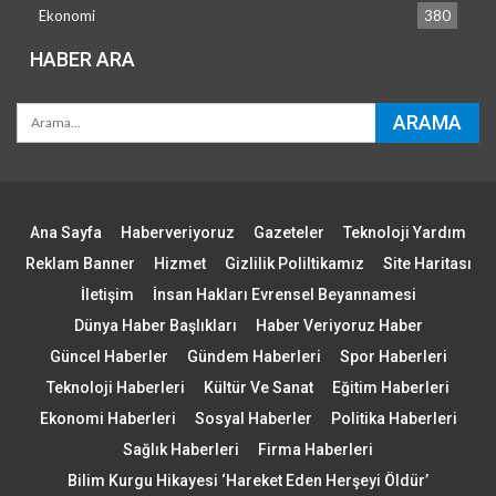
Ekonomi
380
HABER ARA
Yasa dışı yollarla girmeye çalışırken geçen yıl 376 göçmenin…
Ana Sayfa
Haberveriyoruz
Gazeteler
Teknoloji Yardım
Reklam Banner
Hizmet
Gizlilik Poliltikamız
Site Haritası
İletişim
İnsan Hakları Evrensel Beyannamesi
Dünya Haber Başlıkları
Haber Veriyoruz Haber
Güncel Haberler
Gündem Haberleri
Spor Haberleri
Teknoloji Haberleri
Kültür Ve Sanat
Eğitim Haberleri
Ekonomi Haberleri
Sosyal Haberler
Politika Haberleri
Sağlık Haberleri
Firma Haberleri
Bilim Kurgu Hikayesi ‘Hareket Eden Herşeyi Öldür’