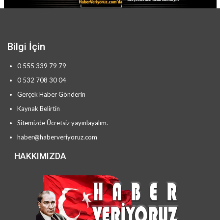
saklayacak.
BENZER HABER
Bilgi İçin
0 555 339 79 79
0 532 708 30 04
Gerçek Haber Gönderin
Kaynak Belirtin
Sitemizde Ücretsiz yayınlayalım.
haber@haberveriyoruz.com
HAKKIMIZDA
MSB: 1’i kırmızı kategorideki 4 terörist etkisiz hâle…