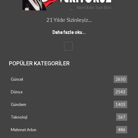
21 Yıldır Sizinleyiz...
Daha fazla oku...
POPÜLER KATEGORILER
Güncel
2650
Evini bastığı kuzeniyle eşini ve oğlunu öldüren cani, silah…
Dünya
2543
Gündem
1403
Teknoloji
567
Mehmet Arkın
486