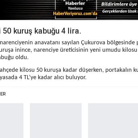
 50 kuruş kabuğu 4 lira.
 narenciyenin anavatanı sayılan Çukurova bölgesinde
uruşa inince, narenciye üreticisinin yeni umudu kilosu 
abuğu oldu.
bahçede kilosu 50 kuruşa kadar düşerken, portakalın
piyasada 4 TL’ye kadar alıcı buluyor.
BER