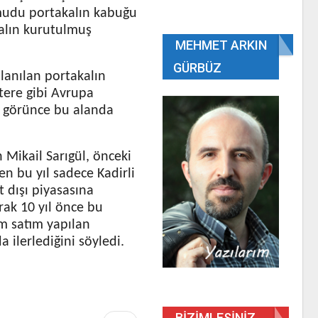
umudu portakalın kabuğu
kalın kurutulmuş
MEHMET ARKIN
GÜRBÜZ
lanılan portakalın
ltere gibi Avrupa
t görünce bu alanda
 Mikail Sarıgül, önceki
en bu yıl sadece Kadirli
 dışı piyasasına
arak 10 yıl önce bu
ım satım yapılan
ilerlediğini söyledi.
BIZIMLESINIZ…