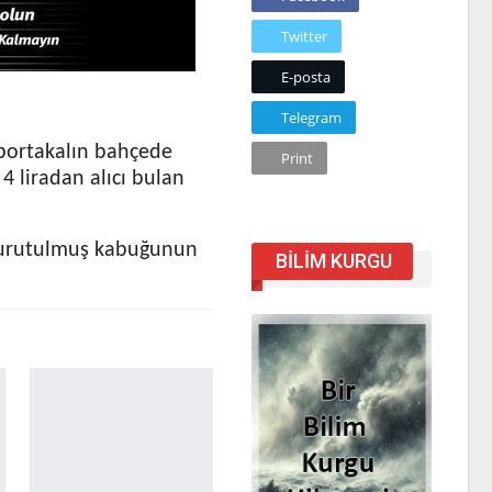
Twitter
E-posta
Telegram
 portakalın bahçede
Print
4 liradan alıcı bulan
 kurutulmuş kabuğunun
BILIM KURGU