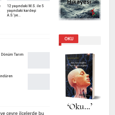
e
12 yaşındaki M.S. ile 5
…
yaşındaki kardeşi
A.S.’ye…
OKU
in Dönüm Tarım
şündüren
ve çevre ilçelerde bu