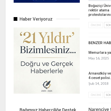
Boğaziçi Üniv
rektör atama
protestoların
Haber Veriyoruz
ÖNCEKI
SON
BENZER HA
Memurlara yaş 
May 16, 2025
Arnavutköy ve
4 ceset polisi
Şub 14, 2018
ÖNCEKI
SON
Bağımsız Haberciliğe Destek
Narenciye t