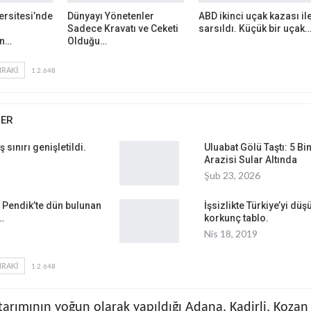
ersitesi’nde
Dünyayı Yönetenler
ABD ikinci uçak kazası il
Sadece Kravatı ve Ceketi
sarsıldı. Küçük bir uçak
ın…
Olduğu…
RAKI
1 2.648
BER
sınırı genişletildi.
Uluabat Gölü Taştı: 5 B
Arazisi Sular Altında
Şub 23, 2026
 Pendik’te dün bulunan
İşsizlikte Türkiye’yi dü
…
korkunç tablo.
Nis 18, 2019
RAKI
1 2.648
arımının yoğun olarak yapıldığı Adana, Kadirli, Kozan 