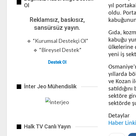
Ol
yıl portak
oldu. Port
Reklamsız, baskısız,
kabuğunun f
sansürsüz yayın.
Gıda, kozm
kabuğu yurt
🔹 “Kurumsal Destekçi Ol”
ülkelerine
🔹 “Bireysel Destek”
yeni iş sek
Destek Ol
Osmaniye’n
yıllarda bö
ve Kozan i
İnter Jeo Mühendislik
satıldığını
sektöre gir
sektörde ş
Detaylar
Haber Link
Halk TV Canlı Yayın