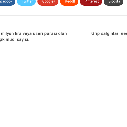
acebook
Twitter
Google+
ReddIt
Pinterest
E-posta
milyon lira veya üzeri parası olan
Grip salgınları ne
şik mudi sayısı.