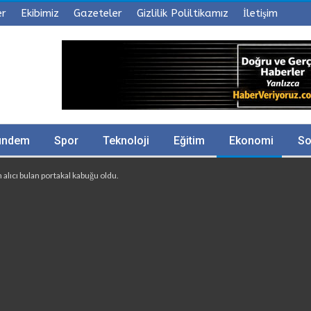
er
Ekibimiz
Gazeteler
Gizlilik Poliltikamız
İletişim
ündem
Spor
Teknoloji
Eğitim
Ekonomi
So
alıcı bulan portakal kabuğu oldu.