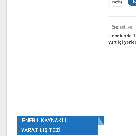
Paylaş
F
ÖNCEKILER
Hesabında 1 
yurt içi yerle
ENERJI KAYNAKLI
YARATILIŞ TEZI