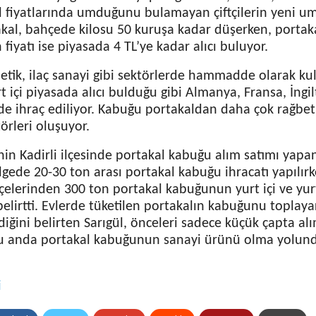
al fiyatlarında umduğunu bulamayan çiftçilerin yeni 
akal, bahçede kilosu 50 kuruşa kadar düşerken, porta
iyatı ise piyasada 4 TL’ye kadar alıcı buluyor.
etik, ilaç sanayi gibi sektörlerde hammadde olarak kul
 içi piyasada alıcı bulduğu gibi Almanya, Fransa, İngi
 de ihraç ediliyor. Kabuğu portakaldan daha çok rağbe
törleri oluşuyor.
in Kadirli ilçesinde portakal kabuğu alım satımı yapan
lgede 20-30 ton arası portakal kabuğu ihracatı yapılırk
lçelerinden 300 ton portakal kabuğunun yurt içi ve yurt
 belirtti. Evlerde tüketilen portakalın kabuğunu toplay
diğini belirten Sarıgül, önceleri sadece küçük çapta al
u anda portakal kabuğunun sanayi ürünü olma yolunda 
i