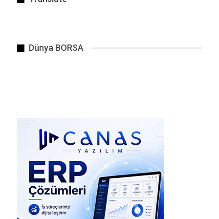
sansürünü yeniden tartışmaya açtı.
BENZER HABER
Dünya BORSA
ABD’deki Spurr Dağı’ndaki bir volkanın sismik…