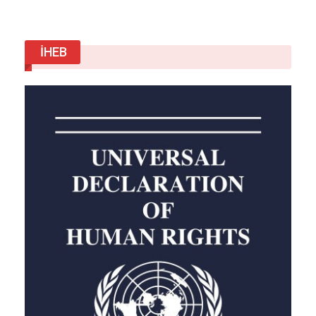
son dönemde bu sert cezaların sıklığı azalmış gibi
görünüyor.
Detaylar, Haber Linki
İHEB