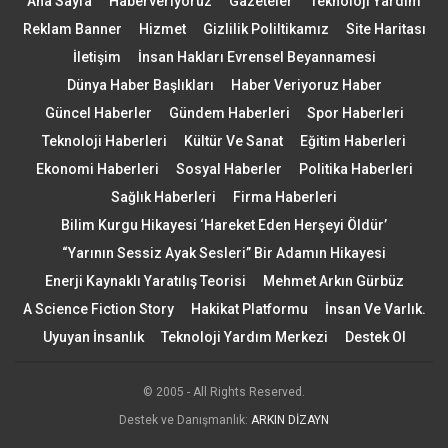
Ana Sayfa
Haberveriyoruz
Gazeteler
Teknoloji Yardım
Reklam Banner
Hizmet
Gizlilik Poliltikamız
Site Haritası
İletişim
İnsan Hakları Evrensel Beyannamesi
Dünya Haber Başlıkları
Haber Veriyoruz Haber
Güncel Haberler
Gündem Haberleri
Spor Haberleri
Teknoloji Haberleri
Kültür Ve Sanat
Eğitim Haberleri
Ekonomi Haberleri
Sosyal Haberler
Politika Haberleri
Sağlık Haberleri
Firma Haberleri
Bilim Kurgu Hikayesi ‘Hareket Eden Herşeyi Öldür’
“Yarının Sessiz Ayak Sesleri” Bir Adamın Hikayesi
Enerji Kaynaklı Yaratılış Teorisi
Mehmet Arkın Gürbüz
A Science Fiction Story
Hakikat Platformu
İnsan Ve Varlık.
Uyuyan İnsanlık
Teknoloji Yardım Merkezi
Destek Ol
© 2005 - All Rights Reserved.
Destek ve Danışmanlık:
ARKIN DİZAYN