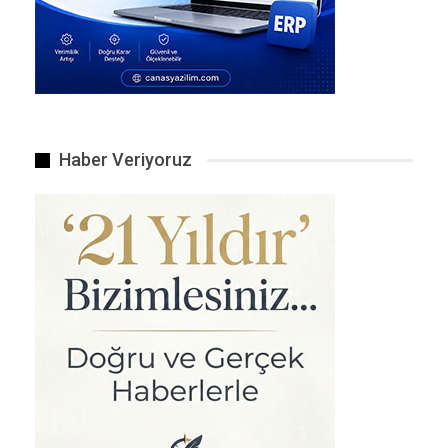
Haber Veriyoruz
İstanbul’da görev yapan 33 il emniyet müdür yardımcısı, 39…