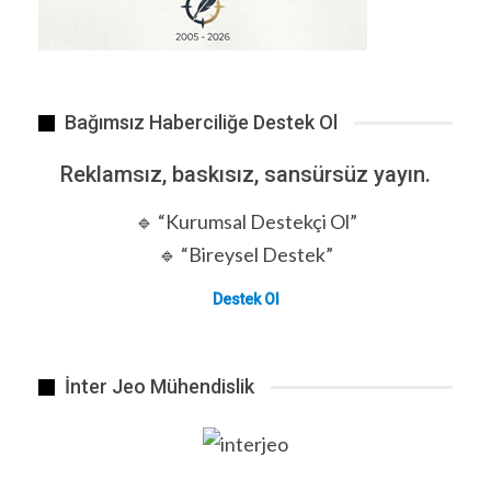
Bağımsız Haberciliğe Destek Ol
Reklamsız, baskısız, sansürsüz yayın.
🔹 “Kurumsal Destekçi Ol”
SECQAI dünyanın ilk kuantum büyük dil modelini (QLLM)…
🔹 “Bireysel Destek”
Destek Ol
İnter Jeo Mühendislik