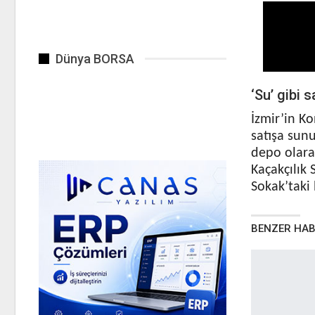
Dünya BORSA
‘Su’ gibi s
İzmir’in K
satışa sunu
depo olarak
Kaçakçılık
Sokak’taki 
BENZER HA