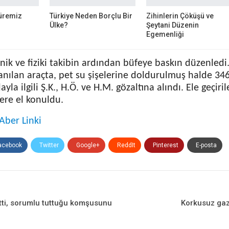
üremiz
Türkiye Neden Borçlu Bir
Zihinlerin Çöküşü ve
Ülke?
Şeytani Düzenin
Egemenliği
knik ve fiziki takibin ardından büfeye baskın düzenledi
anılan araçta, pet su şişelerine doldurulmuş halde 346 
Olayla ilgili Ş.K., H.Ö. ve H.M. gözaltına alındı. Ele geç
ere el konuldu.
Aber Linki
acebook
Twitter
Google+
ReddIt
Pinterest
E-posta
 etti, sorumlu tuttuğu komşusunu
Korkusuz gaz