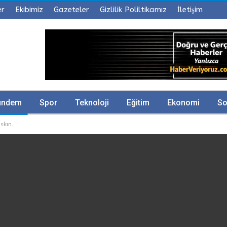
er
Ekibimiz
Gazeteler
Gizlilik Poliltikamız
İletişim
ündem
Spor
Teknoloji
Eğitim
Ekonomi
So
skın.