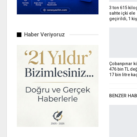
3 ton 615 kil
sahte içki ele
geçirildi, 1 ki
Haber Veriyoruz
Çobanpınar k
476 bin TL de
17 bin litre k
BENZER HA