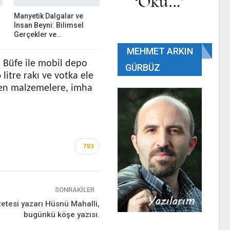
Manyetik Dalgalar ve
İnsan Beyni: Bilimsel
Gerçekler ve…
MEHMET ARKIN
. Büfe ile mobil depo
GÜRBÜZ
litre rakı ve votka ele
irilen malzemelere, imha
793
SONRAKILER
etesi yazarı Hüsnü Mahalli,
bugünkü köşe yazısı.