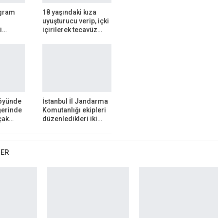
ogram
18 yaşındaki kıza
uyuşturucu verip, içki
şi…
içirilerek tecavüz…
öyünde
İstanbul İl Jandarma
ğerinde
Komutanlığı ekipleri
açak…
düzenledikleri iki…
BER