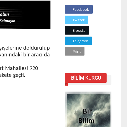
Facebook
Twitter
E-posta
Telegram
şişelerine doldurulup
Print
 yanındaki bir aracı da
rt Mahallesi 920
ekete geçti.
BILIM KURGU