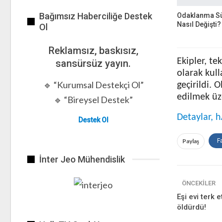
Bağımsız Haberciliğe Destek
Odaklanma S
Nasıl Değişti?
Ol
Reklamsız, baskısız,
Ekipler, te
sansürsüz yayın.
olarak kull
🔹 “Kurumsal Destekçi Ol”
geçirildi. 
edilmek üz
🔹 “Bireysel Destek”
Detaylar, h
Destek Ol
Paylaş
F
İnter Jeo Mühendislik
ÖNCEKILER
Eşi evi terk
öldürdü!