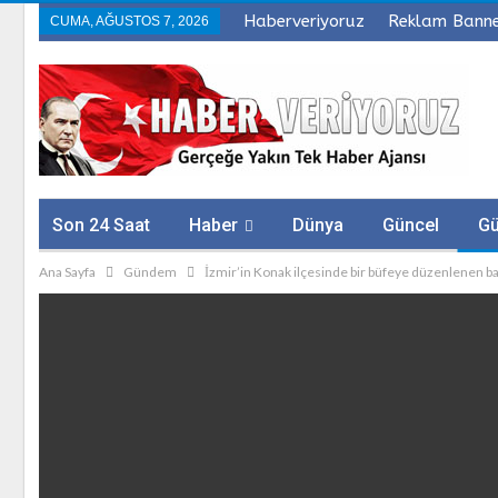
Haberveriyoruz
Reklam Bann
CUMA, AĞUSTOS 7, 2026
Son 24 Saat
Haber
Dünya
Güncel
G
Ana Sayfa
Gündem
İzmir’in Konak ilçesinde bir büfeye düzenlenen ba
Sağlık
Firmalar