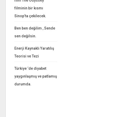
film The Odyssey
filminin bir kısmı
Sinop’ta çekilecek.
Ben ben değilim , Sende
sen değilsin.
Enerji Kaynaklı Yaratılış
Teorisi ve Tezi
Türkiye ‘de diyabet
yaygınlaşmış ve patlamış
durumda.