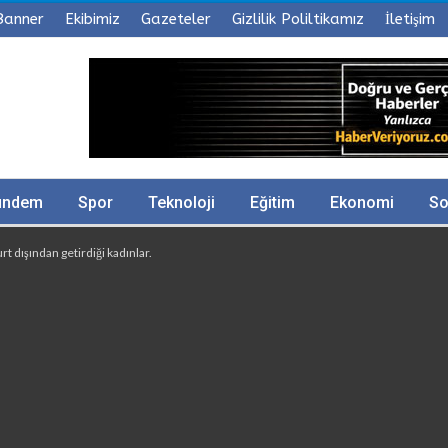
Banner
Ekibimiz
Gazeteler
Gizlilik Poliltikamız
İletişim
ündem
Spor
Teknoloji
Eğitim
Ekonomi
So
t dışından getirdiği kadınlar.