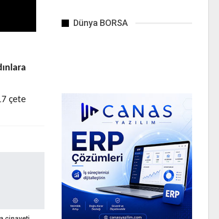
Dünya BORSA
dınlara
17 çete
a cinayeti.