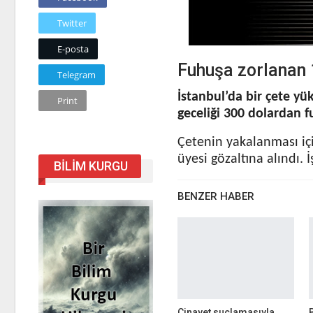
Twitter
E-posta
Fuhuşa zorlanan 1
Telegram
İstanbul’da bir çete yü
Print
geceliği 300 dolardan f
Çetenin yakalanması iç
üyesi gözaltına alındı. 
BILIM KURGU
BENZER HABER
Cinayet suçlamasıyla