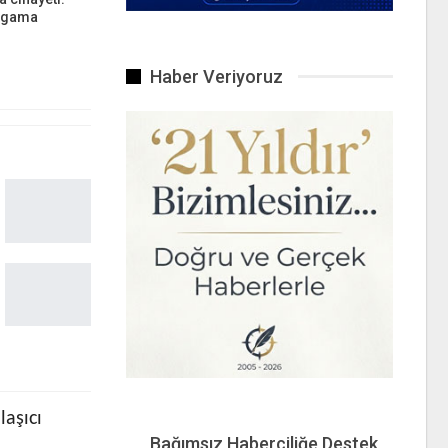
ergama
Haber Veriyoruz
aşıcı
Bağımsız Haberciliğe Destek