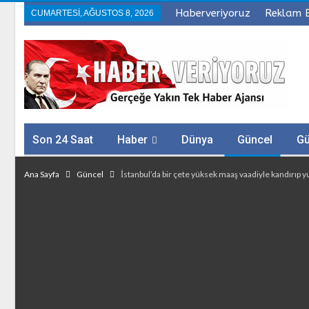
Haberveriyoruz
Reklam 
CUMARTESI, AĞUSTOS 8, 2026
Son 24 Saat
Haber
Dünya
Güncel
G
Sağlık
Firmalar
Ana Sayfa
Güncel
İstanbul’da bir çete yüksek maaş vaadiyle kandırıp yur