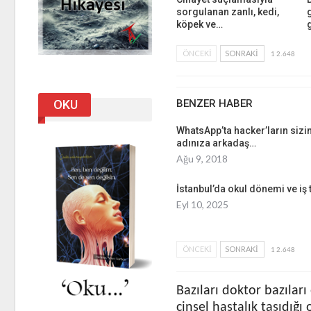
sorgulanan zanlı, kedi,
köpek ve…
ÖNCEKI
SONRAKI
1 2.648
BENZER HABER
OKU
WhatsApp’ta hacker’ların sizi
adınıza arkadaş…
Ağu 9, 2018
İstanbul’da okul dönemi ve iş t
Eyl 10, 2025
ÖNCEKI
SONRAKI
1 2.648
Bazıları doktor bazıla
cinsel hastalık taşıdığı 