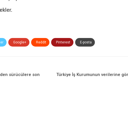
ekler.
ter
Google+
ReddIt
Pinterest
E-posta
den sürücülere son
Türkiye İş Kurumunun verilerine gör