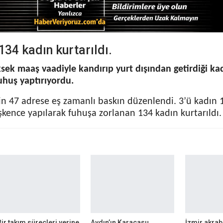
34 kadın kurtarıldı.
ksek maaş vaadiyle kandırıp yurt dışından getirdiği ka
uhuş yaptırıyordu.
in 47 adrese eş zamanlı baskın düzenlendi. 3’ü kadın 
İşkence yapılarak fuhuşa zorlanan 134 kadın kurtarıldı.
Bir takım süreçleri yerine
Aydın’ın Karacasu
İzmir akrab