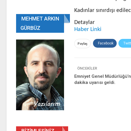
Kadınlar sınırdışı edilec
MEHMET ARKIN
Detaylar
GÜRBÜZ
Haber Linki
Paylaş
Facebook
Twit
ÖNCEKILER
Emniyet Genel Müdürlüğü’n
dakika uyarısı geldi.
BIZIMLESINIZ…