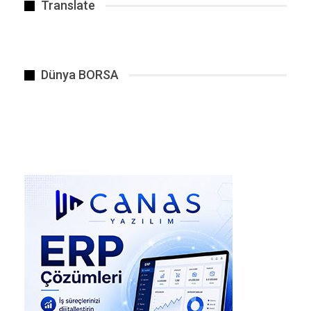
Translate
operasyonlarına karşı Avrupa’daki en sert ve
net duruşu sergileyen yönetimlerden biri oldu.
Filistin devletini resmi olarak tanıma kararı
almaları ve Sanchez’in uluslararası
platformlardaki eleştirileri, İsrail yönetimi ile
Dünya BORSA
İspanya arasında açık bir diplomatik krize yol
açtı.
Tam da bu diplomatik gerilimin zirvede olduğu
bir dönemde, aşırı sağcı bir oluşumun
şikayetiyle Sanchez’in eşine yönelik bir
soruşturma açılması, birçok analist ve gözlemci
tarafından “tesadüf olamayacak kadar manidar”
olarak yorumlandı. Sizin de belirttiğiniz gibi,
bunun Sánchez hükümetine yönelik uluslararası
bir
“itibar suikastı”
veya
“intikam hamlesi”
olduğu yönündeki iddialar sosyal medyada ve
siyaset kulislerinde çok güçlü bir şekilde dile
getirildi.