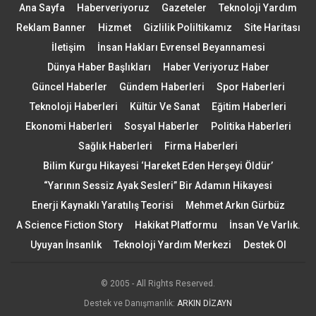
Ana Sayfa
Haberveriyoruz
Gazeteler
Teknoloji Yardım
Reklam Banner
Hizmet
Gizlilik Poliltikamız
Site Haritası
İletişim
İnsan Hakları Evrensel Beyannamesi
Dünya Haber Başlıkları
Haber Veriyoruz Haber
Güncel Haberler
Gündem Haberleri
Spor Haberleri
Teknoloji Haberleri
Kültür Ve Sanat
Eğitim Haberleri
Ekonomi Haberleri
Sosyal Haberler
Politika Haberleri
Sağlık Haberleri
Firma Haberleri
Bilim Kurgu Hikayesi ‘Hareket Eden Herşeyi Öldür’
“Yarının Sessiz Ayak Sesleri” Bir Adamın Hikayesi
Enerji Kaynaklı Yaratılış Teorisi
Mehmet Arkın Gürbüz
A Science Fiction Story
Hakikat Platformu
İnsan Ve Varlık.
Uyuyan İnsanlık
Teknoloji Yardım Merkezi
Destek Ol
© 2005 - All Rights Reserved.
Destek ve Danışmanlık:
ARKIN DİZAYN