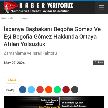
Ana Sayfa
Dünya
İspanya Başbakanı Begoña Gómez Ve
Eşi Begoña Gómez Hakkında Ortaya
Atılan Yolsuzluk
Zamanlama ve İsrail Faktörü
May 27, 2026
DÜNYA
24.116
Paylaş