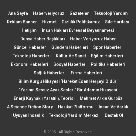
Ana Sayfa
Haberveriyoruz
Gazeteler
Teknoloji Yardım
Reklam Banner
Hizmet
Gizlilik Poliltikamız
Site Haritası
İletişim
İnsan Hakları Evrensel Beyannamesi
Dünya Haber Başlıkları
Haber Veriyoruz Haber
Güncel Haberler
Gündem Haberleri
Spor Haberleri
Teknoloji Haberleri
Kültür Ve Sanat
Eğitim Haberleri
Ekonomi Haberleri
Sosyal Haberler
Politika Haberleri
Sağlık Haberleri
Firma Haberleri
Bilim Kurgu Hikayesi ‘Hareket Eden Herşeyi Öldür’
“Yarının Sessiz Ayak Sesleri” Bir Adamın Hikayesi
Enerji Kaynaklı Yaratılış Teorisi
Mehmet Arkın Gürbüz
A Science Fiction Story
Hakikat Platformu
İnsan Ve Varlık.
Uyuyan İnsanlık
Teknoloji Yardım Merkezi
Destek Ol
© 2005 - All Rights Reserved.