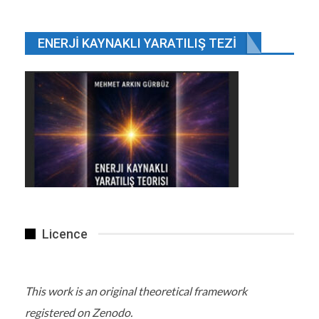
ENERJI KAYNAKLI YARATILIŞ TEZI
Bu enagramlar hayvanlarda kapsamlı bir şekilde
incelendi. Daha önce araştırmacılar farelerin
beyinlerindeki engramları başarıyla tanımlamıştı.
Örneğin, Nature’da yayınlanan 2012 tarihli bir
çalışma, korku anısıyla ilişkili belirli beyin
hücrelerini ortaya çıkarmıştı.
Ancak Arnold, beynin karmaşıklığı nedeniyle bu
hafıza izlerini insanlarda tanımlamanın çok daha
zor olduğunu da ekledi.
Licence
Detaylar, Haber Linki
This work is an original theoretical framework
registered on Zenodo.