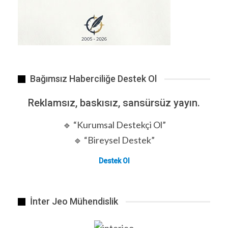
Bağımsız Haberciliğe Destek Ol
Reklamsız, baskısız, sansürsüz yayın.
🔹 “Kurumsal Destekçi Ol”
Para kazanmak isteyen erkekleri “jigolo” yapma…
🔹 “Bireysel Destek”
Destek Ol
İnter Jeo Mühendislik