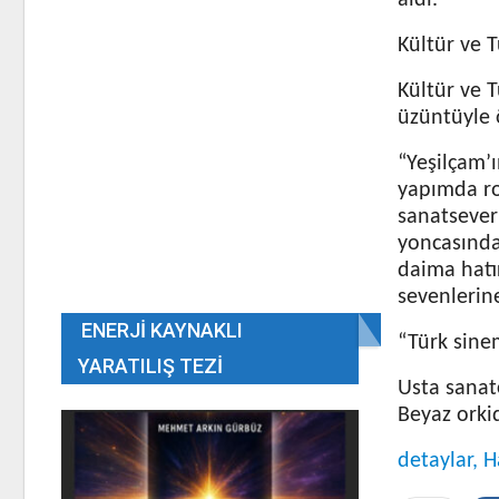
aldı.
Kültür ve T
Kültür ve T
üzüntüyle ö
“Yeşilçam’
yapımda ro
sanatsever
yoncasında
daima hatır
sevenlerine
ENERJI KAYNAKLI
“Türk sine
YARATILIŞ TEZI
Usta sanat
Beyaz orki
detaylar, H