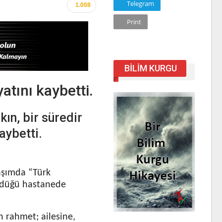
Telegram
1.008
Print
BILIM KURGU
atını kaybetti.
ın, bir süredir
aybetti.
aşımda “Türk
ördüğü hastanede
n rahmet; ailesine,