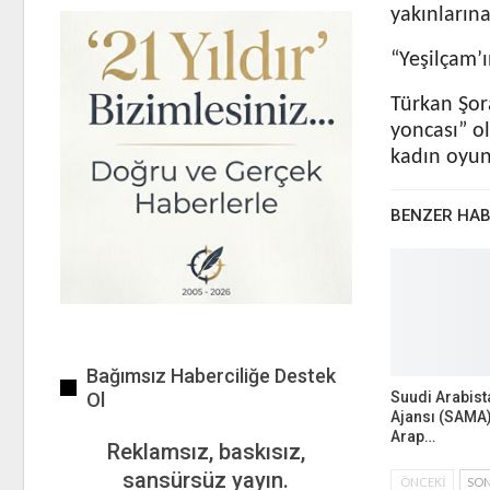
yakınlarına
“Yeşilçam’ı
Türkan Şora
yoncası” o
kadın oyun
BENZER HA
Bağımsız Haberciliğe Destek
Ol
Suudi Arabist
Ajansı (SAMA)
Arap…
Reklamsız, baskısız,
sansürsüz yayın.
ÖNCEKI
SON