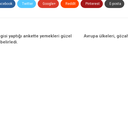
acebook
Twitter
Google+
ReddIt
Pinterest
E-posta
gisi yaptığı ankette yemekleri güzel
Avrupa ülkeleri, göza
belirledi.