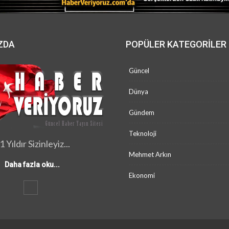
ZDA
POPÜLER KATEGORILER
Güncel
Dünya
Gündem
Teknoloji
1 Yıldır Sizinleyiz...
Mehmet Arkın
Daha fazla oku...
Ekonomi