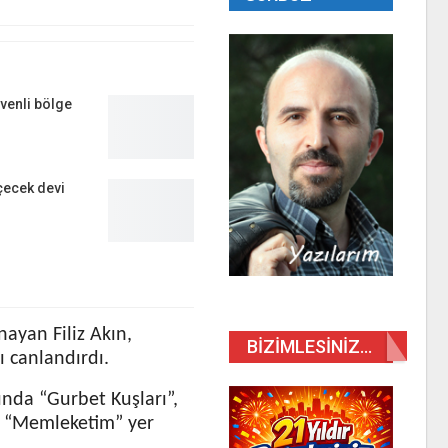
venli bölge
çecek devi
nayan Filiz Akın,
BIZIMLESINIZ…
ı canlandırdı.
ında “Gurbet Kuşları”,
ve “Memleketim” yer