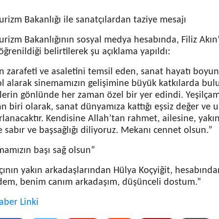
urizm Bakanlığı ile sanatçılardan taziye mesajı
urizm Bakanlığının sosyal medya hesabında, Filiz Akın’
ğrenildiği belirtilerek şu açıklama yapıldı:
ın zarafeti ve asaletini temsil eden, sanat hayatı boy
l alarak sinemamızın gelişimine büyük katkılarda bulu
lerin gönlünde her zaman özel bir yer edindi. Yeşilçam
n biri olarak, sanat dünyamıza kattığı eşsiz değer ve 
lanacaktır. Kendisine Allah’tan rahmet, ailesine, yakı
 sabır ve başsağlığı diliyoruz. Mekanı cennet olsun.”
mamızın başı sağ olsun”
çının yakın arkadaşlarından Hülya Koçyiğit, hesabından
dem, benim canım arkadaşım, düşünceli dostum.”
aber Linki