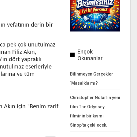
ın vefatının derin bir
unca pek çok unutulmaz
Ençok
nan Filiz Akın,
Okunanlar
’ın dört yapraklı
unutulmaz eserleriyle
nlarına ve tüm
Bilinmeyen Gerçekler
‘Masal’da mı?
Christopher Nolan’ın yeni
 Akın için “Benim zarif
film The Odyssey
filminin bir kısmı
Sinop’ta çekilecek.