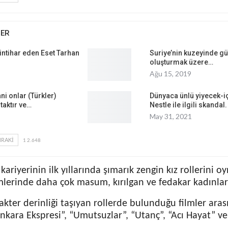
BER
intihar eden Eset Tarhan
Suriye’nin kuzeyinde gü
oluşturmak üzere…
Ağu 15, 2019
ni onlar (Türkler)
Dünyaca ünlü yiyecek-i
rtaktır ve…
Nestle ile ilgili skandal.
May 31, 2021
RAKI
1 2.648
ariyerinin ilk yıllarında şımarık zengin kız rollerini oy
lmlerinde daha çok masum, kırılgan ve fedakar kadınlar
akter derinliği taşıyan rollerde bulunduğu filmler aras
Ankara Ekspresi”, “Umutsuzlar”, “Utanç”, “Acı Hayat” 