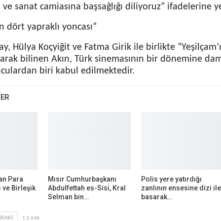
 ve sanat camiasına başsağlığı diliyoruz” ifadelerine ye
n dört yapraklı yoncası”
y, Hülya Koçyiğit ve Fatma Girik ile birlikte “Yeşilçam’
larak bilinen Akın, Türk sinemasının bir dönemine da
culardan biri kabul edilmektedir.
BER
an Para
Mısır Cumhurbaşkanı
Polis yere yatırdığı
 ve Birleşik
Abdulfettah es-Sisi, Kral
zanlının ensesine dizi ile
Selman bin…
basarak…
RAKI
1 2.648