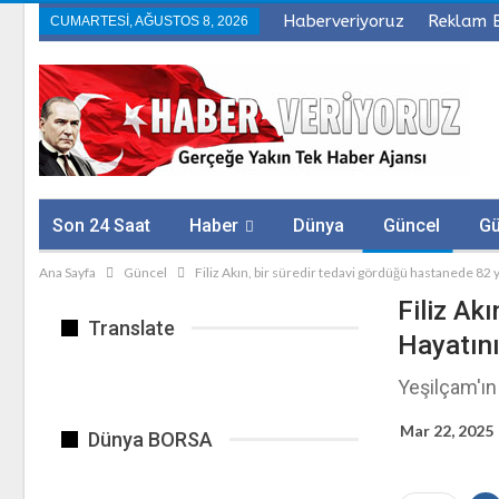
Haberveriyoruz
Reklam 
CUMARTESI, AĞUSTOS 8, 2026
Son 24 Saat
Haber
Dünya
Güncel
G
Ana Sayfa
Güncel
Filiz Akın, bir süredir tedavi gördüğü hastanede 82 y
Sağlık
Firmalar
Filiz Ak
Translate
Hayatını
Yeşilçam'ın
Mar 22, 2025
Dünya BORSA