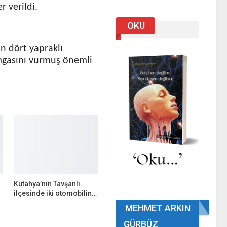
r verildi.
OKU
ın dört yapraklı
mgasını vurmuş önemli
Kütahya’nın Tavşanlı
ilçesinde iki otomobilin…
MEHMET ARKIN
GÜRBÜZ