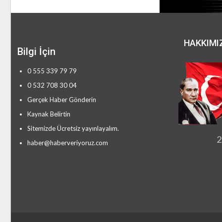
HAKKIMI
Bilgi İçin
0 555 339 79 79
0 532 708 30 04
Gerçek Haber Gönderin
Kaynak Belirtin
Sitemizde Ücretsiz yayınlayalım.
2
haber@haberveriyoruz.com