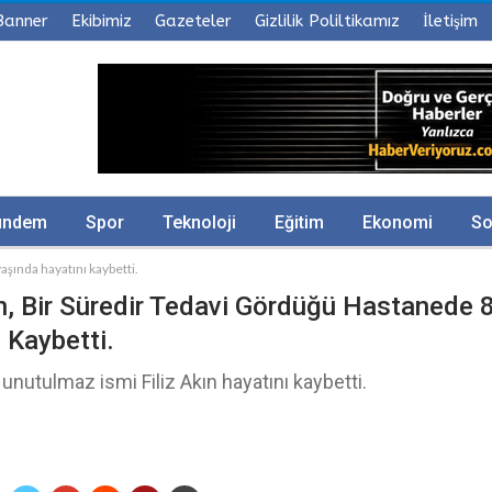
Banner
Ekibimiz
Gazeteler
Gizlilik Poliltikamız
İletişim
ündem
Spor
Teknoloji
Eğitim
Ekonomi
So
aşında hayatını kaybetti.
ın, Bir Süredir Tedavi Gördüğü Hastanede 
 Kaybetti.
 unutulmaz ismi Filiz Akın hayatını kaybetti.