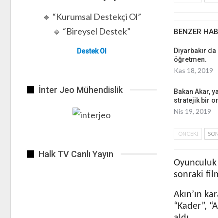
🔹 “Kurumsal Destekçi Ol”
🔹 “Bireysel Destek”
BENZER HA
Diyarbakır da 
Destek Ol
öğretmen.
Kas 18, 2019
İnter Jeo Mühendislik
Bakan Akar, ya
stratejik bir o
Nis 19, 2019
ÖNCEKI
SON
Halk TV Canlı Yayın
Oyunculuk k
sonraki fi
Akın’ın kar
“Kader”, “