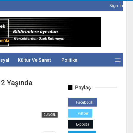
Sign In
syal
Kültür Ve Sanat
Politika
82 Yaşında
Paylaş
Facebook
Twitter
GÜNCEL
E-posta