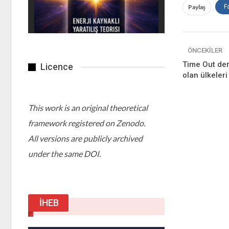
Paylaş
F
ÖNCEKILER
Time Out der
Licence
olan ülkeleri 
This work is an original theoretical
framework registered on Zenodo.
All versions are publicly archived
under the same DOI.
İHEB