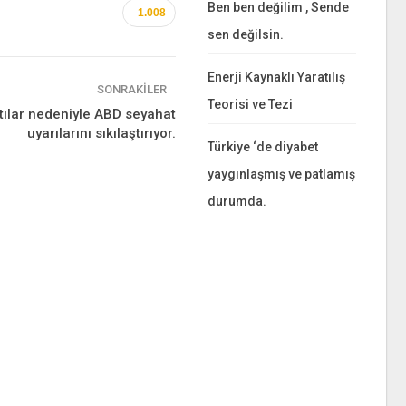
Ben ben değilim , Sende
1.008
sen değilsin.
Enerji Kaynaklı Yaratılış
SONRAKILER
Teorisi ve Tezi
ltılar nedeniyle ABD seyahat
uyarılarını sıkılaştırıyor.
Türkiye ‘de diyabet
yaygınlaşmış ve patlamış
durumda.