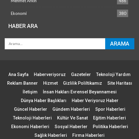
Mehmet Arkın
486
Ekonomi
380
HABER ARA
Ana Sayfa
Haberveriyoruz
Gazeteler
Teknoloji Yardım
Reklam Banner
Hizmet
Gizlilik Poliltikamız
Site Haritası
İletişim
İnsan Hakları Evrensel Beyannamesi
Dünya Haber Başlıkları
Haber Veriyoruz Haber
Güncel Haberler
Gündem Haberleri
Spor Haberleri
Teknoloji Haberleri
Kültür Ve Sanat
Eğitim Haberleri
Ekonomi Haberleri
Sosyal Haberler
Politika Haberleri
Sağlık Haberleri
Firma Haberleri