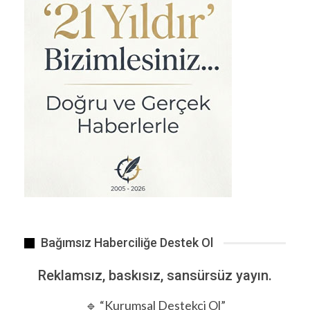
Müşterisinin saçını boyarken yaktığı iddiasıyla hakkında…
Bağımsız Haberciliğe Destek Ol
Reklamsız, baskısız, sansürsüz yayın.
WhatsApp, Facebook ve Instagram’ı bir araya getirmeyi…
🔹 “Kurumsal Destekçi Ol”
ÖNCEKI
SONRAKI