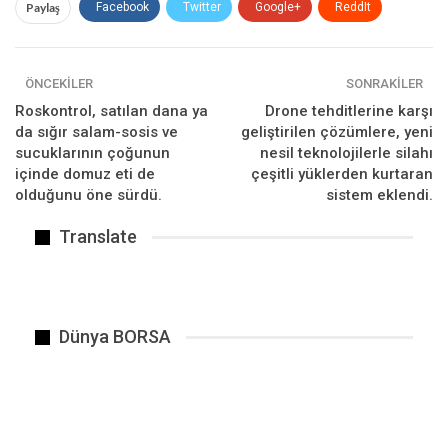
Paylaş
Facebook
Twitter
Google+
ReddIt
WhatsApp
Pinterest
E-posta
ÖNCEKILER
SONRAKILER
Roskontrol, satılan dana ya
Drone tehditlerine karşı
da sığır salam-sosis ve
geliştirilen çözümlere, yeni
sucuklarının çoğunun
nesil teknolojilerle silahı
içinde domuz eti de
çeşitli yüklerden kurtaran
olduğunu öne sürdü.
sistem eklendi.
Translate
Son dönemde Batı ve Rusya arasında gerilim “nükleer…
Dünya BORSA