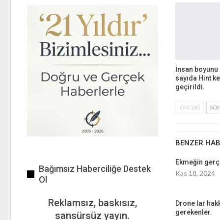
İnsan boyunu
sayıda Hint ke
geçirildi.
ÖNCEKI
SON
BENZER HA
Ekmeğin gerçe
Bağımsız Haberciliğe Destek
Kas 18, 2024
Ol
Reklamsız, baskısız,
Drone lar hak
gerekenler.
sansürsüz yayın.