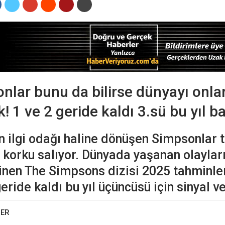
nlar bunu da bilirse dünyayı onla
! 1 ve 2 geride kaldı 3.sü bu yıl b
n ilgi odağı haline dönüşen Simpsonlar 
 korku salıyor. Dünyada yaşanan olayla
nen The Simpsons dizisi 2025 tahminleri
geride kaldı bu yıl üçüncüsü için sinyal ve
BER