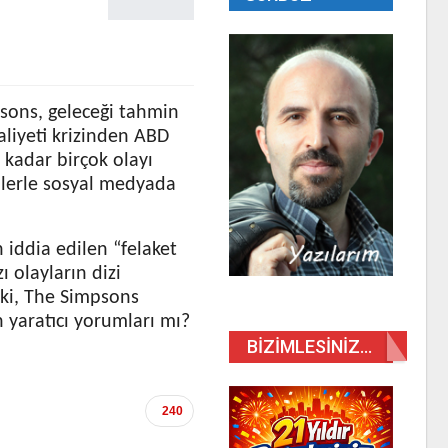
psons, geleceği tahmin
aliyeti krizinden ABD
 kadar birçok olayı
rülerle sosyal medyada
n iddia edilen “felaket
 olayların dizi
eki, The Simpsons
 yaratıcı yorumları mı?
BIZIMLESINIZ…
240