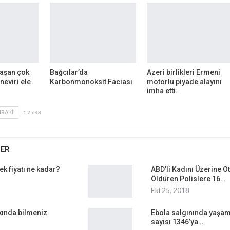
 aşan çok
Bağcılar’da
Azeri birlikleri Ermeni
neviri ele
Karbonmonoksit Faciası
motorlu piyade alayını
imha etti.
RAKI
1 2.648
BER
k fiyatı ne kadar?
ABD’li Kadını Üzerine O
Öldüren Polislere 16…
Eki 25, 2018
kında bilmeniz
Ebola salgınında yaşamı
sayısı 1346’ya…