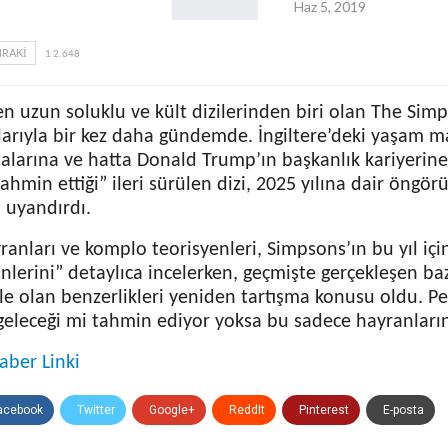
Haz 5, 2019
RAKI
1 2.648
n uzun soluklu ve kült dizilerinden biri olan The Sim
alarıyla bir kez daha gündemde. İngiltere’deki yaşam m
talarına ve hatta Donald Trump’ın başkanlık kariyerine
hmin ettiği” ileri sürülen dizi, 2025 yılına dair öngö
 uyandırdı.
ranları ve komplo teorisyenleri, Simpsons’ın bu yıl içi
lerini” detaylıca incelerken, geçmişte gerçekleşen bazı
le olan benzerlikleri yeniden tartışma konusu oldu. P
geleceği mi tahmin ediyor yoksa bu sadece hayranların
aber Linki
acebook
Twitter
Google+
ReddIt
Pinterest
E-posta