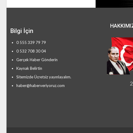
HAKKIMI
Bilgi İçin
0 555 339 79 79
0 532 708 30 04
Gerçek Haber Gönderin
Kaynak Belirtin
Sitemizde Ücretsiz yayınlayalım.
2
haber@haberveriyoruz.com