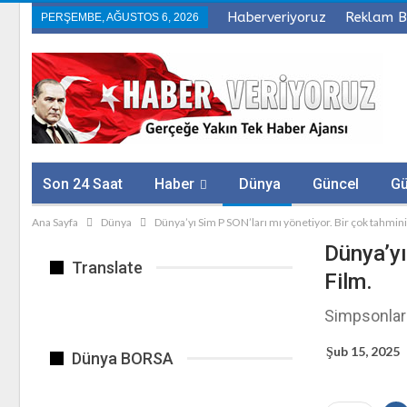
Haberveriyoruz
Reklam B
PERŞEMBE, AĞUSTOS 6, 2026
Son 24 Saat
Haber
Dünya
Güncel
G
Ana Sayfa
Dünya
Dünya’yı Sim P SON’ları mı yönetiyor. Bir çok tahmini 
Sağlık
Firmalar
Dünya’yı
Translate
Film.
Simpsonlar 
Şub 15, 2025
Dünya BORSA