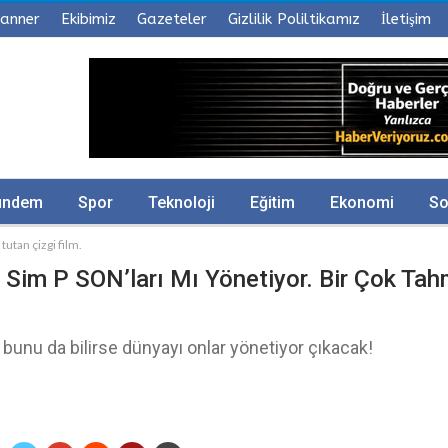
anner
Ekibimiz
Gazeteler
Gizlilik Poliltikamız
İletişim
ündem
Spor
Teknoloji
Eğitim
Ekonomi
So
tutan çizgi film.
 Sim P SON’ları Mı Yönetiyor. Bir Çok Tah
bunu da bilirse dünyayı onlar yönetiyor çıkacak!