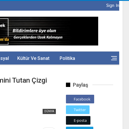
Sign In
syal
Kültür Ve Sanat
Politika
mini Tutan Çizgi
Paylaş
Facebook
Twitter
DÜNYA
E-posta