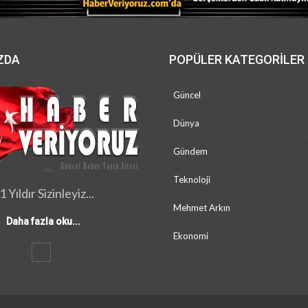
ZDA
POPÜLER KATEGORILER
Güncel
Dünya
Gündem
Teknoloji
1 Yıldır Sizinleyiz...
Mehmet Arkın
Daha fazla oku...
Ekonomi