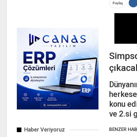
Paylaş
Simpso
çıkacak
Dünyanı
herkese
konu edi
ve 2.si 
Haber Veriyoruz
BENZER HA