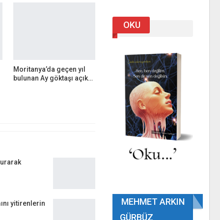
OKU
Moritanya’da geçen yıl
bulunan Ay göktaşı açık…
turarak
MEHMET ARKIN
nı yitirenlerin
GÜRBÜZ