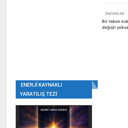
ÖNCEKILER
Bir takım esk
değişti yoks
ENERJI KAYNAKLI
YARATILIŞ TEZI