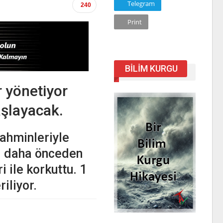
Telegram
240
Print
BILIM KURGU
r yönetiyor
aşlayacak.
tahminleriyle
rı daha önceden
 ile korkuttu. 1
riliyor.