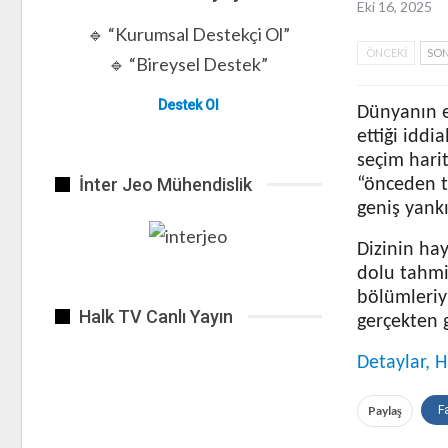
Eki 16, 2025
🔹 “Kurumsal Destekçi Ol”
ÖNCEKI
SON
🔹 “Bireysel Destek”
Destek Ol
Dünyanın e
ettiği iddi
seçim hari
İnter Jeo Mühendislik
“önceden ta
geniş yankı
Dizinin hay
dolu tahmin
bölümleriy
Halk TV Canlı Yayın
gerçekten 
Detaylar, H
Paylaş
F