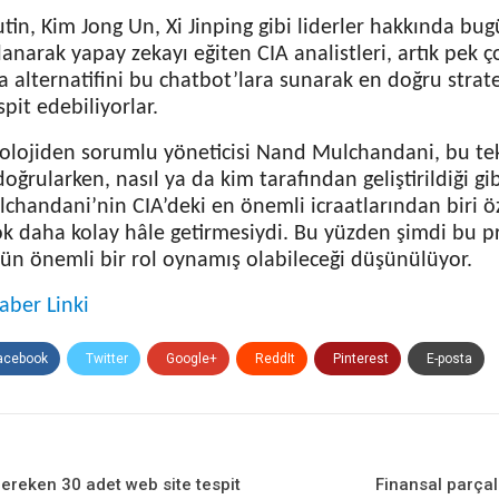
tin, Kim Jong Un, Xi Jinping gibi liderler hakkında bu
llanarak yapay zekayı eğiten CIA analistleri, artık pek 
a alternatifini bu chatbot’lara sunarak en doğru strate
spit edebiliyorlar.
nolojiden sorumlu yöneticisi Nand Mulchandani, bu te
ğrularken, nasıl ya da kim tarafından geliştirildiği gib
lchandani’nin CIA’deki en önemli icraatlarından biri öze
k daha kolay hâle getirmesiydi. Bu yüzden şimdi bu p
rün önemli bir rol oynamış olabileceği düşünülüyor.
aber Linki
acebook
Twitter
Google+
ReddIt
Pinterest
E-posta
reken 30 adet web site tespit
Finansal parçal