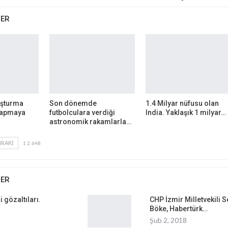
BER
luşturma
Son dönemde
1.4 Milyar nüfusu olan
yapmaya
futbolculara verdiği
India. Yaklaşık 1 milyar…
astronomik rakamlarla…
RAKI
1 2.648
BER
 gözaltıları.
CHP İzmir Milletvekili S
Böke, Habertürk…
Şub 2, 2018