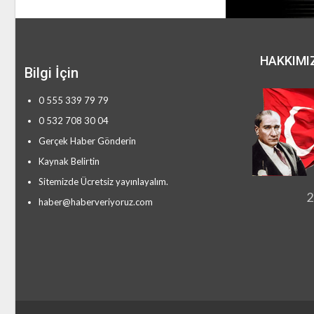
HAKKIMI
Bilgi İçin
0 555 339 79 79
0 532 708 30 04
Gerçek Haber Gönderin
Kaynak Belirtin
Sitemizde Ücretsiz yayınlayalım.
2
haber@haberveriyoruz.com