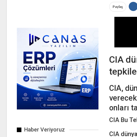
Paylaş
CIA dün
tepkile
CIA, dün
verecekl
onları t
CIA Bu Te
Haber Veriyoruz
CIA dünya 