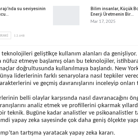
rajı’nda su seviyesinin
Bilim insanlar, Küçük 
ucu…
Enerji Üretmenin Bir…
Mar 17, 2025
RAKI
1 2.648
teknolojileri geliştikçe kullanım alanları da genişliyor
 nüfuz etmeye başlamış olan bu teknolojiler, istihbara
amaçlar doğrultusunda kullanılmaya başlandı. New Yor
ünya liderlerinin farklı senaryolara nasıl tepkiler vere
karakterlerini ve geçmiş davranışlarını inceleyip onları
lerinin belli olaylar karşısında nasıl davranacağını ö
anışlarını analiz etmek ve profillerini çıkarmak yıllar
bir teknik. Bugüne kadar analistler ve psikoanalistler 
şimdi yapay zeka sayesinde çok daha geniş ölçekte yapıl
mp’tan tartışma yaratacak yapay zeka kararı.