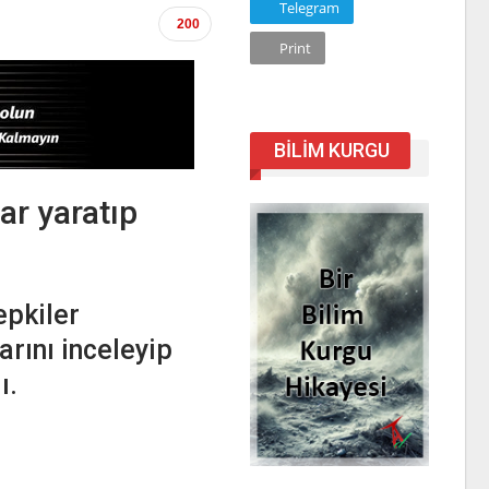
Telegram
200
Print
BILIM KURGU
lar yaratıp
epkiler
arını inceleyip
ı.