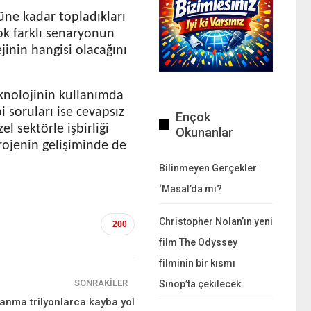
güne kadar topladıkları
çok farklı senaryonun
jinin hangisi olacağını
knolojinin kullanımda
i soruları ise cevapsız
Ençok
l sektörle işbirliği
Okunanlar
rojenin gelişiminde de
Bilinmeyen Gerçekler
‘Masal’da mı?
Christopher Nolan’ın yeni
200
film The Odyssey
filminin bir kısmı
SONRAKILER
Sinop’ta çekilecek.
anma trilyonlarca kayba yol