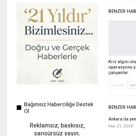
BENZER HA
Krız algısı o
operasyonu 
çalışanlar.
ÖNCEKI
SON
Bağımsız Haberciliğe Destek
BENZER HA
Ol
Ankara da yeni
Reklamsız, baskısız,
Mar 21, 2018
sansürsüz yayın.