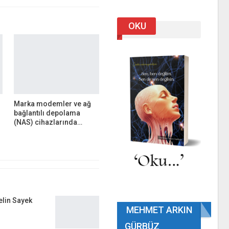
OKU
Marka modemler ve ağ
bağlantılı depolama
(NAS) cihazlarında…
elin Sayek
MEHMET ARKIN
GÜRBÜZ