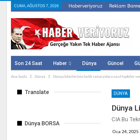
Haberveriyoruz
Reklam Bann
CUMA, AĞUSTOS 7, 2026
Son 24 Saat
Haber
Dünya
Güncel
G
Ana Sayfa
Dünya
Dünya liderlerinin farklı senaryolara nasıl tepkiler 
Sağlık
Firmalar
Translate
DÜNYA
Dünya Li
CIA Bu Tekn
Dünya BORSA
Oca 24, 2025