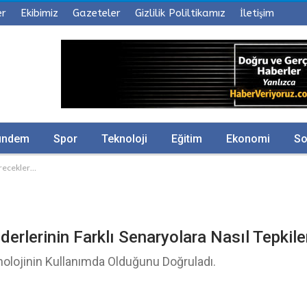
er
Ekibimiz
Gazeteler
Gizlilik Poliltikamız
İletişim
ündem
Spor
Teknoloji
Eğitim
Ekonomi
So
verecekler…
derlerinin Farklı Senaryolara Nasıl Tepkil
olojinin Kullanımda Olduğunu Doğruladı.