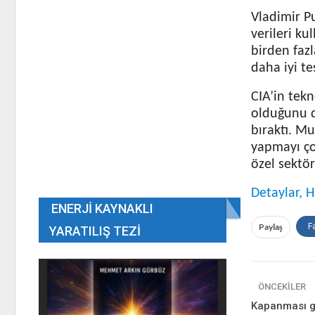
Vladimir Pu
verileri ku
birden fazl
daha iyi te
CIA’in tek
olduğunu do
bıraktı. Mu
yapmayı ço
özel sektö
Detaylar, H
ENERJI KAYNAKLI
Paylaş
F
YARATILIŞ TEZI
ÖNCEKILER
Kapanması ge