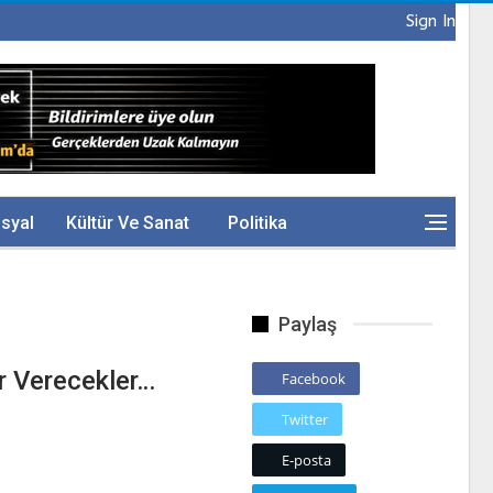
Sign In
syal
Kültür Ve Sanat
Politika
Paylaş
er Verecekler…
Facebook
Twitter
E-posta