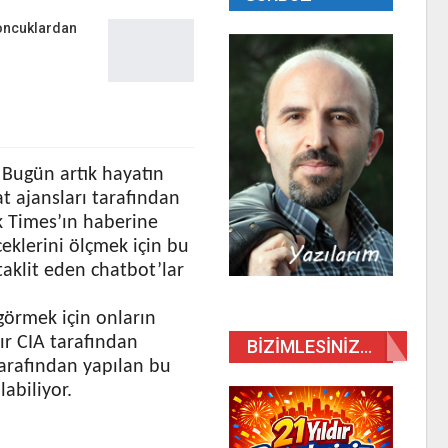
Boncuklardan
. Bugün artık hayatın
t ajansları tarafından
k Times’ın haberine
ceklerini ölçmek için bu
 taklit eden chatbot’lar
ngörmek için onların
dır CIA tarafından
BIZIMLESINIZ…
tarafından yapılan bu
abiliyor.