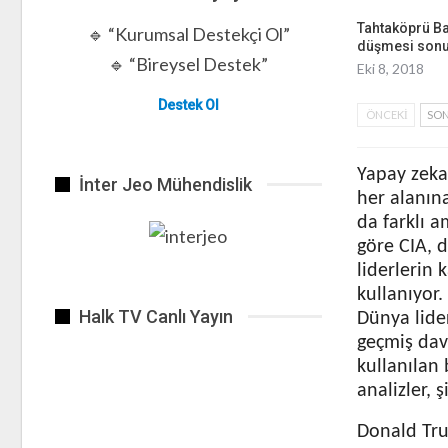
Tahtaköprü Ba
🔹 “Kurumsal Destekçi Ol”
düşmesi son
🔹 “Bireysel Destek”
Eki 8, 2018
Destek Ol
ÖNCEKI
SON
Yapay zeka 
İnter Jeo Mühendislik
her alanına
da farklı 
göre CIA, d
liderlerin 
kullanıyor.
Halk TV Canlı Yayın
Dünya lider
geçmiş davr
kullanılan 
analizler, 
Donald Tru