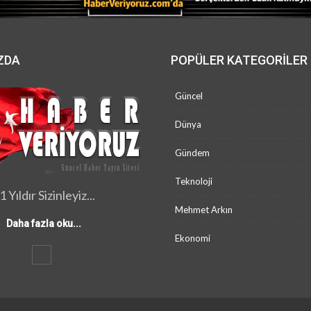
ZDA
POPÜLER KATEGORILER
Güncel
Dünya
Gündem
Teknoloji
1 Yıldır Sizinleyiz...
Mehmet Arkın
Daha fazla oku...
Ekonomi