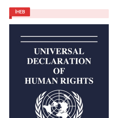
Şirketin Başkanı Matsui Shiro, “Son 40 yıldan
fazla sürede, Çin’deki gelişimimiz sayesinde
İHEB
benzeri görülmemiş fırsatlar yakaladık” dedi.
Japon ve Çinli şirketlerin özel bileşenler, ortak
geliştirme ve entegre çözümler gibi alanlarda
birbirini tamamladığını belirtti.
Matsui, “Kuşak ve Yol Girişimi, Çin-Japon ortak
girişimlerine üçüncü ülke pazarlarında yeni
kapılar açtı. Birçok alanda etkili ortaklıklar için
büyük potansiyel görüyoruz” diye ekledi.
Kaynak: Xinhua
Haber Veriyoruz