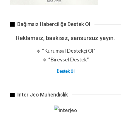
Pek çok ülke, özellikle de altyapısını henüz
geliştirmekte olanlar için Çin’in hikayesi yalnızca
bir modernleşme başarısı değil, aynı zamanda
Bağımsız Haberciliğe Destek Ol
daha geniş kalkınma hedeflerine ulaşmak için
pratik bir yol sunuyor.
Reklamsız, baskısız, sansürsüz yayın.
Çin-Kırgızistan-Özbekistan Demiryolu Şirketi
🔹 “Kurumsal Destekçi Ol”
Genel Müdür Yardımcısı Ulan Kulov, “Çoğu ülke
Çin’le aynı başlangıç noktasını paylaşıyor.
🔹 “Bireysel Destek”
Çin’den öğrenirsek bu yolu daha hızlı kat
Destek Ol
edebiliriz çünkü sıfırdan icat etmemize gerek
yok, mevcut teknolojileri kullanıp hızlı
ilerleyebiliriz” dedi.
İnter Jeo Mühendislik
Çin, yurt içindeki gelişimine öncülük ederken,
uzmanlığını yurtdışına da ihraç ediyor ve 40’tan
fazla ülke ve bölgeyle işbirliği yapıyor. Asya’dan
Avrupa’ya ve ötesine, yüksek hızlı demiryolu
projeleri giderek daha fazla küresel iz bırakıyor.