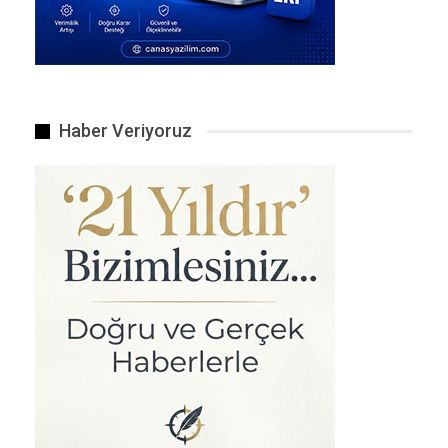
ülke çapındaki seyahatler zaman alıcı ve yorucu
oluyordu.
Bugün Çin, yaklaşık 48.000 kilometrelik yüksek
hızlı demiryolu işletiyor ve bu, diğer tüm
ülkelerin ağlarının toplam uzunluğunun iki
Haber Veriyoruz
katından fazla. Sistem, nüfusu 500.000 veya
daha fazla olan şehirlerin yüzde 97’sini birbirine
bağlıyor.
Yenilik odaklı stratejisiyle Çin, bu sektörde
küresel bir öncü haline geldi. Ülke, UIC
tarafından belirlenen yüksek hızlı demiryolu için
13 sistem seviyesindeki uluslararası standardın
tamamının geliştirilmesine öncülük etti. Test hızı
saatte 450 kilometre olan dünyanın en hızlı
yüksek hızlı treni CR450 gibi öncü modelleri, hız
ve güvenlik konusunda yeni küresel standartlar
belirledi.