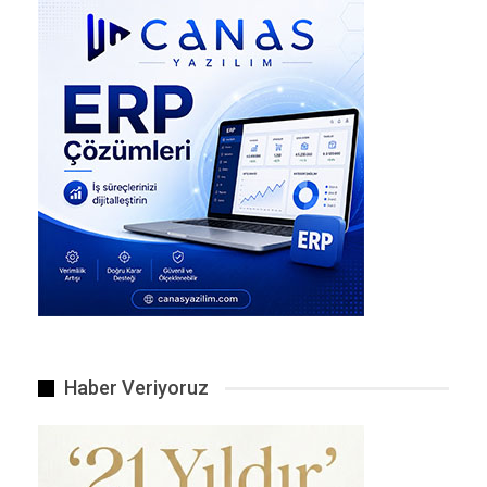
trafik…
Kaybolan kargo ve şoför.
Kaza anı an be an bir işyerinin güvenlik
kamerasına yansıdı. Milli bisikletçinin yakınları ise
halk otobüs şoförünün cezalandırılmasını istedi.
Öte yandan halk otobüsünün uzun süre ters
yönden seyretmesi de bir otomobilin güvenlik
kamerası tarafından da görüntülendi.
Haber Veriyoruz
Detaylar, Haber Linki