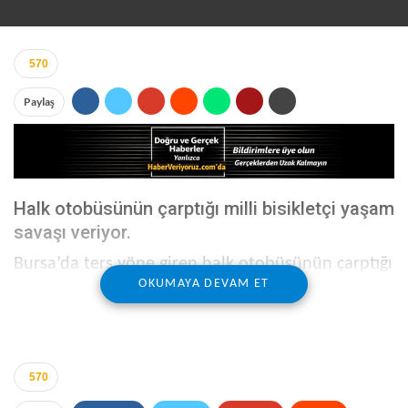
570
Paylaş
Halk otobüsünün çarptığı milli bisikletçi yaşam
savaşı veriyor.
Bursa’da ters yöne giren halk otobüsünün çarptığı
milli bisikletçinin ağır yaralandı. Halk otobüsüne
OKUMAYA DEVAM ET
sert bir şekilde çarparak komaya giren 22
yaşındaki Mustafa Tüysüz hala yoğun bakımda
yaşam mücadelesi veriyor.
570
Kaza, merkez Nilüfer ilçesi Gümüştepe