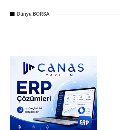
manyetik raylarda ilerler ve bulutların çok
yukarısındaki ince havaya çarparak gökyüzünün
Dünya BORSA
ışıkla dolmasını sağlar.
“Mavi” aslında nedir?
O parlama gerçek, ancak renk bize gezegen
hakkında ipuçları veriyor. James Webb Uzay
Teleskobu, H₃⁺ adı verilen bir molekülün ışığını,
gözlerimizin göremediği kızılötesi dalga
boylarında tespit ediyor. Bilim insanları bu
görünmez sinyali, desenin belirginleşmesi için
mavi tonlarına dönüştürüyor; tıpkı bir fısıltıyı
okunabilir bir altyazıya çevirmek gibi. Aslında
biz sadece, Neptün’ün kutuplarından uzakta
oturan bir aurorayı izliyoruz—bu, o gezegende
bu türden yapılan ilk net tespit.
Neptün’ün manyetik alanı oldukça çarpık—eğik
ve merkezden uzak—bu yüzden onun alan
çizgileri atmosferi beklenmedik yerlerde kat