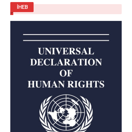
şekilde işaretleyen ve onu aurora aktivitesine
İHEB
bağlayan bir spektrum (tayf) almak için
NIRSpec’i kullandı. Sonraki adımlar net:
gözlemleri mevsimler boyunca tekrarlamak,
onları Hubble’ın bulut kaydıyla birleştirmek ve
aurora dansını karıştırabilecek fırtınaları
gözlemeye devam etmek. Çok geçmeden, Webb
Uzay Teleskobu, bu mavi dünyalara dalmaya
cesaret edecek ilk proba bir oyun kitabı
devredecek.
Haber Veriyoruz