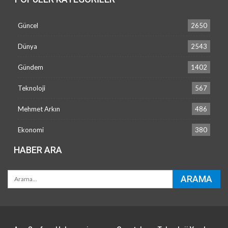
önemli iyileştirmelere yol açabileceğini gösteriyor.
Bu, triboelektrik nanogeneratörlerin günlük
Güncel
2650
yaşamda geleneksel enerji kaynaklarına bağımlı
olmadan kullanılması için yeni olanaklar
Dünya
2543
sunuyor,” diye açıklıyor.
Gündem
1402
Kaynak Kaynak: SciTechDaily
Haber Veriyoruz
Teknoloji
567
Mehmet Arkın
486
Ekonomi
380
HABER ARA