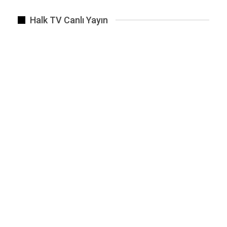
Halk TV Canlı Yayın
Diyarbakır’ın Lice ilçesine bağlı 19 köy ile 54…