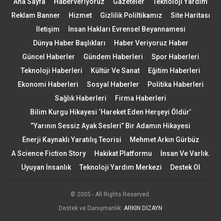
Ana Sayfa
Haberveriyoruz
Gazeteler
Teknoloji Yardım
Reklam Banner
Hizmet
Gizlilik Poliltikamız
Site Haritası
İletişim
İnsan Hakları Evrensel Beyannamesi
Dünya Haber Başlıkları
Haber Veriyoruz Haber
Güncel Haberler
Gündem Haberleri
Spor Haberleri
Teknoloji Haberleri
Kültür Ve Sanat
Eğitim Haberleri
Ekonomi Haberleri
Sosyal Haberler
Politika Haberleri
Sağlık Haberleri
Firma Haberleri
Bilim Kurgu Hikayesi ‘Hareket Eden Herşeyi Öldür’
“Yarının Sessiz Ayak Sesleri” Bir Adamın Hikayesi
Enerji Kaynaklı Yaratılış Teorisi
Mehmet Arkın Gürbüz
A Science Fiction Story
Hakikat Platformu
İnsan Ve Varlık.
Uyuyan İnsanlık
Teknoloji Yardım Merkezi
Destek Ol
© 2005 - All Rights Reserved.
Destek ve Danışmanlık:
ARKIN DİZAYN