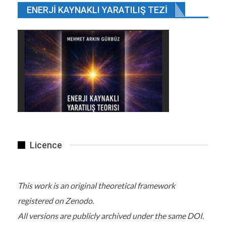
ENERJI KAYNAKLI YARATILIŞ TEZI
Rusya’ya savaş ilan etmesi talebinde bulunulan bir…
Licence
This work is an original theoretical framework
registered on Zenodo.
All versions are publicly archived under the same DOI.
Deepseek ile muhabbet. Yapay Zeka ve Türkiye için konuştuk.