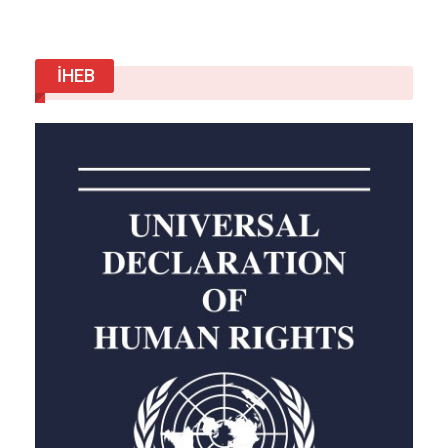
ÖNCEKI
SONRAKI
1 2.648
İHEB
BENZER HABER
NASA’nın gerçekleri sakladığı iddia edildi.
Ağu 22, 2020
FIFA’dan transfer cezası alan Trabzonspor,
Ersun…
Mar 10, 2018
Fabrikalar durdu, trafik ışıklarını bile kapattılar!
Ara 23, 2024
Bazı illerimize kar geliyor. Bu iller hangisi.
Hangi…
Mar 15, 2025