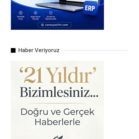
Sürtünmeden Elektrik Elde Etmek
Triboelektrik nanogeneratörler (TENG’ler), farklı
Haber Veriyoruz
malzemeler arasındaki sürtünmeyi kullanarak
elektrik üretir. Bu, iki farklı yüzeyin birbirine
sürtünmesiyle gerçekleşir. Son araştırmalar, küçük
ve sıkı paketlenmiş boncuklarla kaplı bir yüzeyin
aynı boncuklara sahip başka bir yüzeyle temas
ettiğinde, bazı boncukların pozitif yük kazandığını,
diğerlerinin ise negatif yüklendiğini gösteriyor. Bu
yükler ne kadar verimli transfer edilirse, o kadar
fazla elektrik üretilir.
BENZER HABER