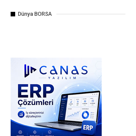
3. Rogue yazılımları temizle
Kaspersky çoğu zaman tek başına yeterli
Dünya BORSA
değildir. Şu iki aracı da kurmanızı öneririm:
Malwarebytes (www.malwarebytes.com) →
ücretsiz sürümü yeterlidir.
AdwCleaner (Malwarebytes’e aittir) → tarayıcı
korsanları ve kötü amaçlı reklam yazılımlarını
temizler.
4. Otomatik Başlayan Programları Kontrol Et
Ctrl + Shift + Esc ile Görev Yöneticisi’ni açın →
Başlangıç sekmesinden şüpheli programları
devre dışı bırakın.
msconfig veya Autoruns (Microsoft’un ücretsiz
aracıdır) ile sistemde gizlenen servisleri tespit
edin.