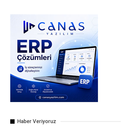
Trump’ın İskoçya Ziyareti Yüzlerce Kişi Tarafından…
Haber Veriyoruz
Hiç kimse için para basılmıyor.