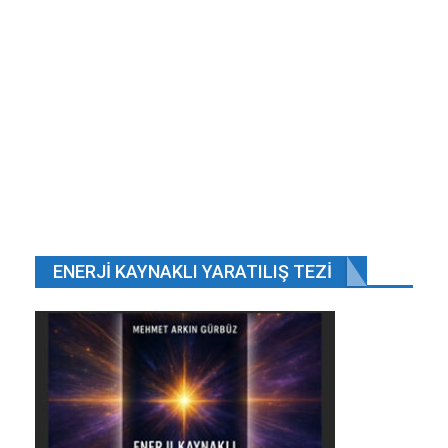
Virüsler bir tatbikat olabilir.
Şub 25, 2020
İSKİ Yönetim Kurulu Başkanvekili ve Üyeleri,
Genel Müdürü ve…
Ağu 2, 2019
ÖNCEKI
SONRAKI
1 2.648
ENERJI KAYNAKLI YARATILIŞ TEZI
Sabah gazetesinde yer alan habere göre Saratov
Havayollarına ait An-148 tipi yolcu uçağı, geçen ay
Moskova ‘da bulunan Domodedovo
Havalimanı’ndan kalkış yaptıktan kısa bir süre
sonra düşmüş, uçaktaki 65 yolcu ve 6 kişilik
mürettebat hayatını kaybetmişti.
Rus Hava Kuvvetleri bünyesinde Ukrayna yapımı