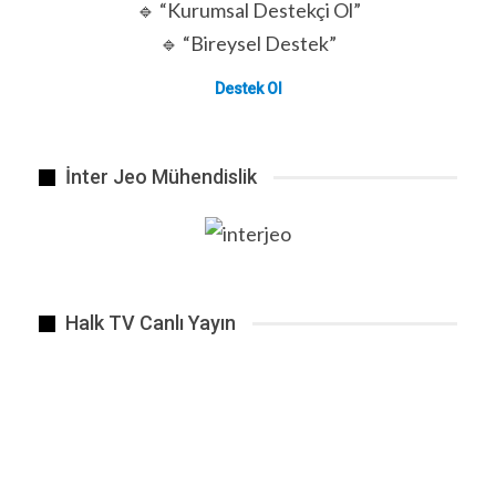
🔹 “Kurumsal Destekçi Ol”
🔹 “Bireysel Destek”
Destek Ol
İnter Jeo Mühendislik
Neden insanlar bir kurtarıcı bekliyor?
ÖNCEKI
SONRAKI
1 2.648
Halk TV Canlı Yayın
BENZER HABER
Yeniden Hortlayan 6 Fizik Olgusu
Eyl 7, 2019
Uyuyamıyor musunuz?
Eki 18, 2025