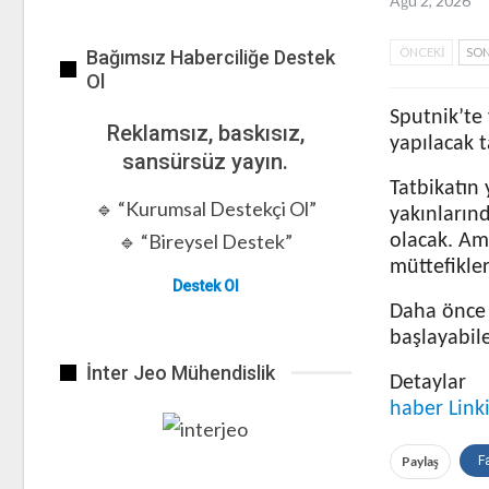
Ağu 2, 2026
ÖNCEKI
SON
Bağımsız Haberciliğe Destek
Ol
Sputnik’te 
Reklamsız, baskısız,
yapılacak t
sansürsüz yayın.
Tatbikatın 
🔹 “Kurumsal Destekçi Ol”
yakınların
🔹 “Bireysel Destek”
olacak. Am
müttefikler
Destek Ol
Daha önce 
başlayabil
İnter Jeo Mühendislik
Detaylar
haber Link
Paylaş
F