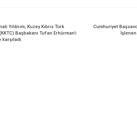
li Yıldırım, Kuzey Kıbrıs Türk
Cumhuriyet Başsavcı
(KKTC) Başbakanı Tufan Erhürman’ı
İşlenen
 karşıladı.