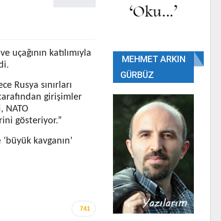
ve uçağının katılımıyla
MEHMET ARKIN
di.
GÜRBÜZ
ece Rusya sınırları
arafından girişimler
i, NATO
ini gösteriyor.”
e ‘büyük kavganın’
741