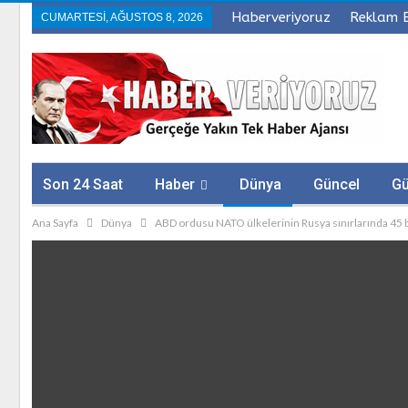
Haberveriyoruz
Reklam 
CUMARTESI, AĞUSTOS 8, 2026
Son 24 Saat
Haber
Dünya
Güncel
G
Ana Sayfa
Dünya
ABD ordusu NATO ülkelerinin Rusya sınırlarında 45 bin
Sağlık
Firmalar