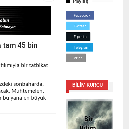
Paylaş
Facebook
Twitter
E-posta
a tam 45 bin
Telegram
Print
ılımıyla bir tatbikat
üzdeki sonbaharda,
BILIM KURGU
lacak. Muhtemelen,
an bu yana en büyük