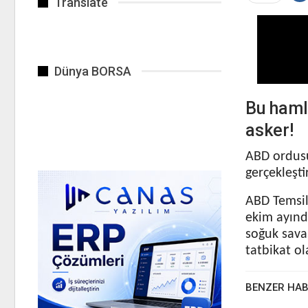
Translate
Dünya BORSA
Bu haml
asker!
ABD ordusu 
gerçekleşt
ABD Temsil
ekim ayınd
soğuk sava
tatbikat ol
BENZER HA