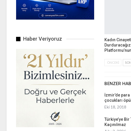
Haber Veriyoruz
Kadın Cinayetl
Durduracağız
Platformu’nun
ÖNCEKI
SON
BENZER HA
İzmir’de para 
çocukları öp
Eki 18, 2018
Türkiye’ye Bi
Kaçınılmaz