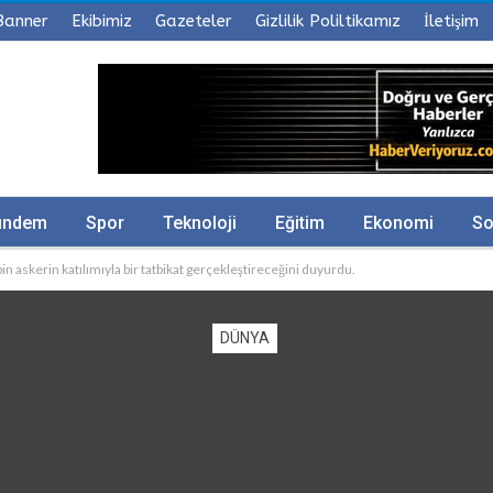
Banner
Ekibimiz
Gazeteler
Gizlilik Poliltikamız
İletişim
ündem
Spor
Teknoloji
Eğitim
Ekonomi
So
 askerin katılımıyla bir tatbikat gerçekleştireceğini duyurdu.
DÜNYA