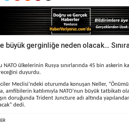
e büyük gerginliğe neden olacak… Sınır
NATO ülkelerinin Rusya sınırlarında 45 bin askerin kat
ireceğini duyurdu.
ciler Meclisi’ndeki oturumda konuşan Neller, “Önüm
a, amfibilerin katılımıyla NATO’nun büyük tatbikatı o
şın doruğunda Trident Juncture adı altında yapıland
acak” dedi.
BER