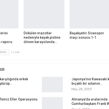
erini
Dökülen mazotlar
Başakşehir Sivasspor
nedeniyle kayak pistine
maçı sonucu 1-1
 raporu.
dönen karayolunda…
RAKI
1 2.648
BER
karşılığında erkek
Japonya’nın Kawasaki k
üştürüp…
bıçaklı bir adamın…
May 28, 2019
r Temiz Eller Operasyonu
Almanya’da aralarında
Cumhurbaşkanı Frank W