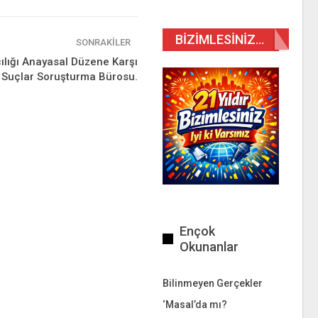
BIZIMLESINIZ…
SONRAKILER
lığı Anayasal Düzene Karşı
 Suçlar Soruşturma Bürosu.
Ençok
Okunanlar
Bilinmeyen Gerçekler
‘Masal’da mı?