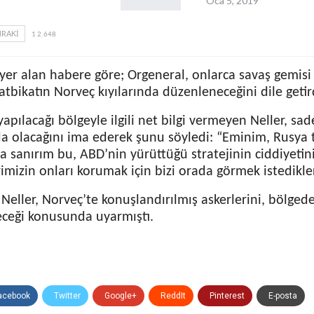
Oca 5, 2019
RAKI
1 2.648
yer alan habere göre; Orgeneral, onlarca savaş gemisi 
atbikatın Norveç kıyılarında düzenleneceğini dile getir
yapılacağı bölgeyle ilgili net bilgi vermeyen Neller, sad
da olacağını ima ederek şunu söyledi: “Eminim, Rusya t
a sanırım bu, ABD’nin yürüttüğü stratejinin ciddiyetin
imizin onları korumak için bizi orada görmek istedikler
Neller, Norveç’te konuşlandırılmış askerlerini, bölged
eceği konusunda uyarmıştı.
i
acebook
Twitter
Google+
ReddIt
Pinterest
E-posta