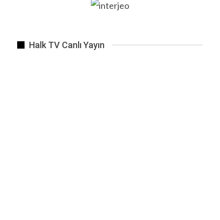
Halk TV Canlı Yayın
Galatasaray – Akhisarspor maçı sonucu 1-0.
ÖNCEKI
SONRAKI
1 2.648
BENZER HABER
Bir zaman dualar arşa ulaşacaktır.
May 19, 2019
İstanbul’da, ‘Sarallar Suç Örgütü’nün alt
yapılanması…
Ara 15, 2018
Biz sadece kullanıcıyız.
Ağu 17, 2025