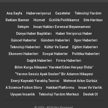
Ana Sayfa
Haberveriyoruz
Gazeteler
Teknoloji Yardım
Reklam Banner
Hizmet
Gizlilik Poliltikamız
Site Haritası
İletişim
İnsan Hakları Evrensel Beyannamesi
Dünya Haber Başlıkları
Haber Veriyoruz Haber
Güncel Haberler
Gündem Haberleri
Spor Haberleri
Teknoloji Haberleri
Kültür Ve Sanat
Eğitim Haberleri
Ekonomi Haberleri
Sosyal Haberler
Politika Haberleri
Sağlık Haberleri
Firma Haberleri
Bilim Kurgu Hikayesi ‘Hareket Eden Herşeyi Öldür’
“Yarının Sessiz Ayak Sesleri” Bir Adamın Hikayesi
Enerji Kaynaklı Yaratılış Teorisi
Mehmet Arkın Gürbüz
A Science Fiction Story
Hakikat Platformu
İnsan Ve Varlık.
Uyuyan İnsanlık
Teknoloji Yardım Merkezi
Destek Ol
© 2005 - All Rights Reserved.