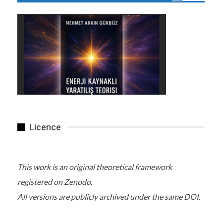
Deprem mi oldu istanbulda küçük çaplı deprem meydana geldi.
ÖNCEKI
SONRAKI
1 2.648
BENZER HABER
Licence
Doğu Afrika ülkesi Mozambik’teki Sofala kıyı
eyaletinde dün…
Oca 25, 2021
This work is an original theoretical framework
registered on Zenodo.
Kahramanmaraş’ta, sürücüsünün kontrolünden
çıkan hafif…
All versions are publicly archived under the same DOI.
Tem 2, 2018