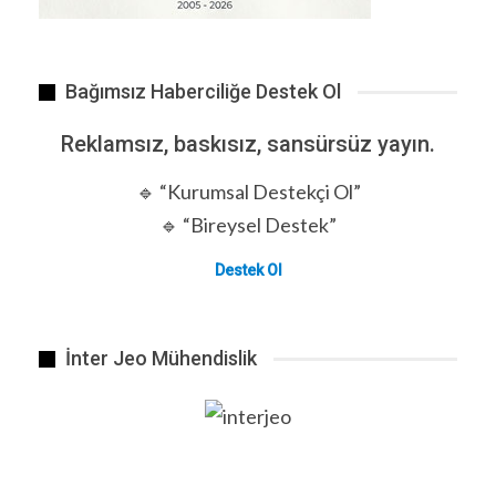
Dünya Genelinde 2026 İçin Öngörüler
Bağımsız Haberciliğe Destek Ol
Reklamsız, baskısız, sansürsüz yayın.
🔹 “Kurumsal Destekçi Ol”
🔹 “Bireysel Destek”
Destek Ol
İnter Jeo Mühendislik
İzmir’de, FETÖ/PDY’nin ‘esnaf…