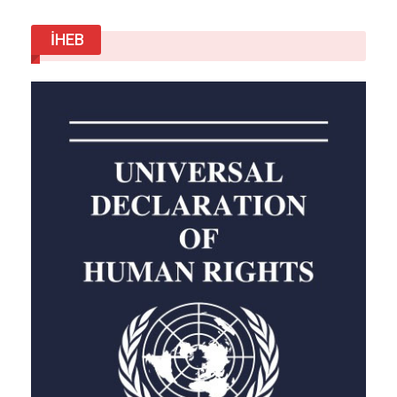
Bir tamirhane ve eve eş zamanlı düzenlenen
operasyonlarda…
İHEB
Ara 2, 2018
Android İşletim Sistemi’nin geliştiricisi
Google’ın çatı…
May 23, 2019
ÖNCEKI
SONRAKI
1 2.648
Bu keşif, yeraltı mikrobiyal çeşitliliğinin büyük ve
keşfedilmemiş rezervlerini vurgulayarak, yeni
bileşikler ve ilaçlar için biyolojik keşif potansiyeli
sunmakta, hücrelerin aşırı düşük enerjili
ortamlara nasıl adapte olduğunu anlamamızı
ilerletiyor ve dünya dışı yaşam arayışına ışık
tutuyor. MBL Bağlı Bilim İnsanı Emil Ruff
liderliğindeki yapılan bu çalışma yakın zamanda
Science Advances dergisinde yayımlandı.