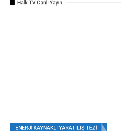
Halk TV Canlı Yayın
www’nun mucidi Tim Berners-Lee.
ENERJI KAYNAKLI YARATILIŞ TEZI