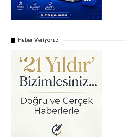
yeraltı ortamlarında şaşırtıcı derecede yüksek
mikrobiyal çeşitlilik ortaya çıkardı—Bu çeşitlilik
deniz tabanının 491 metre altına ve yeraltının
4.375 metre derinliğine kadar ulaşıyor.
BENZER HABER
Haber Veriyoruz