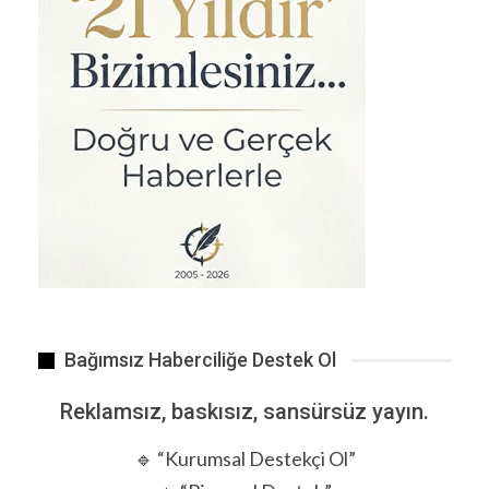
Çocuklar Neden Oynamayı Bıraktı ve Gelecek İçin Sonuçları ne…
Bağımsız Haberciliğe Destek Ol
Reklamsız, baskısız, sansürsüz yayın.
🔹 “Kurumsal Destekçi Ol”
ANTALYA’nın Alanya ilçesinde piyasaya sahte para.
ÖNCEKI
SONRAKI