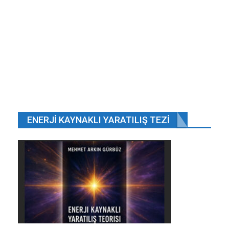
Kaza, bugün saat 04.30 sıralarında Van-Erciş
karayolunun 30’uncu kilometresindeki Tasmalı
mevkiinde meydana geldi. Ankara’dan Van’a
giden, henüz sürücüsü öğrenilemeyen 34 YK 9983
plakalı yolcu otobüsü, yoldaki gizli buzlanma
nedeniyle kontrolden çıkıp, devrildi. Kazada, 2 kişi
öldü, 21 kişi de yaralandı.
ENERJI KAYNAKLI YARATILIŞ TEZI
Kazanın ardından olay yerine çok sayıda
ambulans, itfaiye, AFAD ve jandarma ekipleri sevk
edildi. İtfaiye ve AFAD ekipleri tarafından araçtan
çıkarılan yaralılar, ambulanslarla, Van 100. Yıl
Üniversitesi Araştırma Hastanesi’ne kaldırıldı.
Tedaviye alınan yaralılardan 3’ünün durumlarının
ağır olduğu belirtildi. (DHA)
Detaylar
Haber Linki