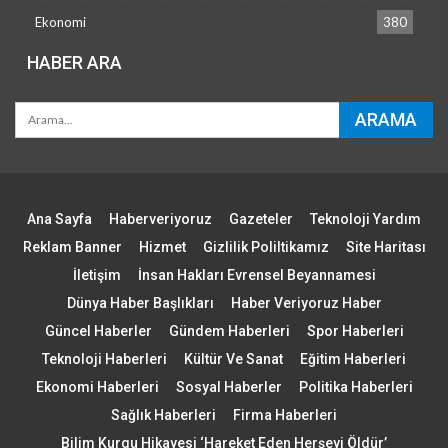
Ekonomi
380
HABER ARA
Ana Sayfa
Haberveriyoruz
Gazeteler
Teknoloji Yardım
Reklam Banner
Hizmet
Gizlilik Poliltikamız
Site Haritası
İletişim
İnsan Hakları Evrensel Beyannamesi
Dünya Haber Başlıkları
Haber Veriyoruz Haber
Güncel Haberler
Gündem Haberleri
Spor Haberleri
Teknoloji Haberleri
Kültür Ve Sanat
Eğitim Haberleri
Ekonomi Haberleri
Sosyal Haberler
Politika Haberleri
Sağlık Haberleri
Firma Haberleri
Bilim Kurgu Hikayesi ‘Hareket Eden Herşeyi Öldür’