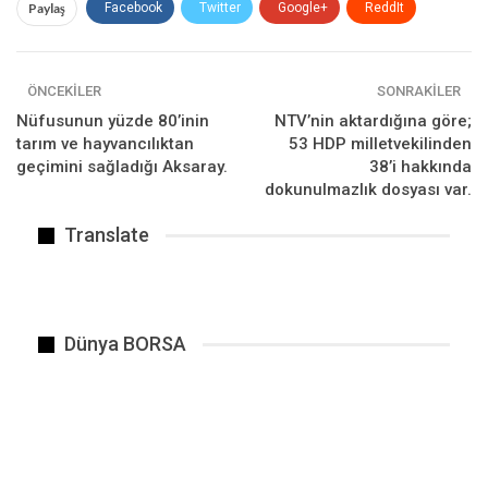
Paylaş
Facebook
Twitter
Google+
ReddIt
WhatsApp
Pinterest
E-posta
ÖNCEKILER
SONRAKILER
Nüfusunun yüzde 80’inin
NTV’nin aktardığına göre;
tarım ve hayvancılıktan
53 HDP milletvekilinden
geçimini sağladığı Aksaray.
38’i hakkında
dokunulmazlık dosyası var.
Translate
Kalbinin sesini dinle orada kendini bulacaksın…
Dünya BORSA