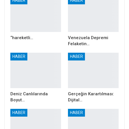
HABER
HABER
“hareketli…
Venezuela Depremi
Felaketin…
Anti-Emperyalist Barış Zirvesi
HABER
HABER
Deniz Canlılarında
Gerçeğin Karartılması:
Boyut…
Dijital…
HABER
HABER