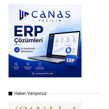
Ülke Yönetmek Zor Olabilir, Ancak Adaleti Sağlamak Kolaydır
Olay yerine kısa sürede ulaşan itfaiye ve sağlık
ekiplerinin müdahalesine rağmen, araçta bulunan
Haber Veriyoruz
42 yaşındaki Salih Öztürk’ün yaşamını yitirdiği
belirlendi. Sarıidrisli olduğu öğrenilen Öztürk’ün,
bölgede bir fabrikada işçi olarak çalıştığı bilgisine