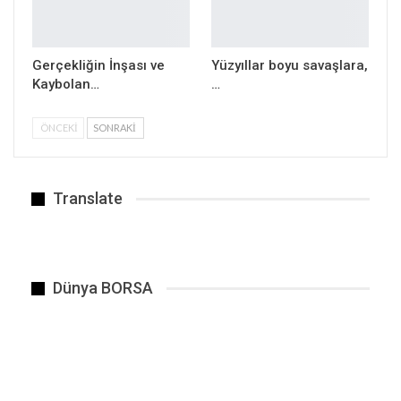
Gerçekliğin İnşası ve
Yüzyıllar boyu savaşlara,
“Cumhuriyetçi Halk Partisi” veya…
Kaybolan…
…
ÖNCEKI
SONRAKI
Translate
Dünya BORSA
İBB’ye Yeni Operasyon Dalgası: 57 Kişi Gözaltında