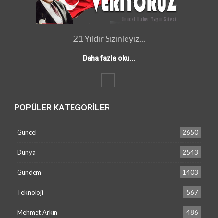
21 Yıldır Sizinleyiz...
Daha fazla oku...
POPÜLER KATEGORILER
Güncel
2650
Dünya
2543
Gündem
1403
Teknoloji
567
Mehmet Arkın
486